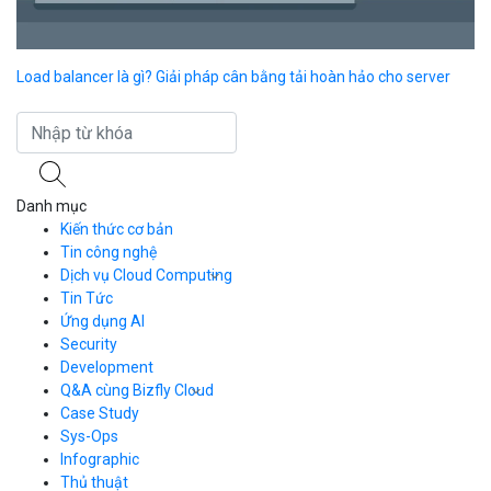
Load balancer là gì? Giải pháp cân bằng tải hoàn hảo cho server
To
nh
Danh mục
Kiến thức cơ bản
Tin công nghệ
Dịch vụ Cloud Computing
Tin Tức
Cloud Server
CDN
Ứng dụng AI
Load Balancer
Security
Auto Scaling
Development
Container Registry
Q&A cùng Bizfly Cloud
Kubernetes
Case Study
Q&A về Bizfly Cloud Server
Cloud Database
Q&A về Bizfly Business Email
Thao tác kết nối tới server
Sys-Ops
Call Center
Videos
Videos
Infographic
Business Email
Thủ thuật