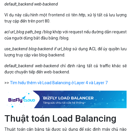
default_backend web-backend
Ví dụ này cấu hình một frontend có tên
http
, xử lý tất cả lưu lượng
truy cập đến trên port 80.
acl url_blog path_beg /blog
khớp với request nếu đường dẫn request
của người dùng bắt đầu bằng /blog.
use_backend blog-backend if url_blog
sử dụng ACL để ủy quyền lưu
lượng truy cập vào blog-backend.
default_backend web-backend
chỉ định rằng tất cả traffic khác sẽ
được chuyển tiếp đến web-backend.
>>
Tìm hiểu thêm về Load Balancing ở Layer 4 và Layer 7
Thuật toán Load Balancing
Thuật toán cân bằng tải được sử dụng để xác định máy chủ nào