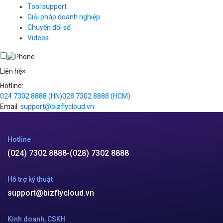
Simple Storage
Tool support
VOD
Giải pháp doanh nghiệp
VPN
Chuyển đổi số
Traffic Manager
Videos
Cloud VPS
Kafka
Videos
Liên hệ
×
Hotline:
024 7302 8888
(HN)
028 7302 8888
(HCM)
Email:
support@bizflycloud.vn
Hotline
(024) 7302 8888
-
(028) 7302 8888
Hỗ trợ kỹ thuật
support@bizflycloud.vn
Kinh doanh, CSKH