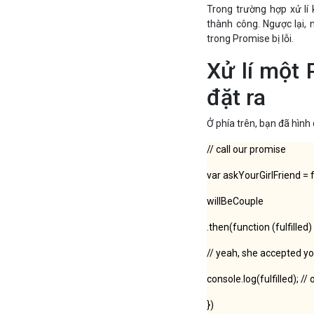
Trong trường hợp xử lí 
thành công. Ngược lại, n
trong Promise bị lỗi.
Xử lí một 
đặt ra
Ở phía trên, bạn đã hìn
// call our promise
var askYourGirlFriend = f
willBeCouple
.then(function (fulfilled) 
// yeah, she accepted y
console.log(fulfilled); //
})