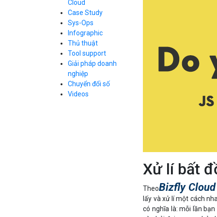
Cloud
Cloud Database
Case Study
Q&A về Bizfly
Bảng giá
Call Center
Cloud Server
Sys-Ops
Business Email
Q&A về Bizfly
Thao tác kết nối
Infographic
Simple Storage
tới server
Business Email
Thủ thuật
VOD
Videos
Videos
Tool support
Bảng giá
VPN
Giải pháp doanh
Traffic Manager
nghiệp
Cloud VPS
Chuyển đổi số
Kafka
Bảng giá
Videos
Videos
Bảng giá
Xử lí bất đ
Bảng giá
Bizfly Cloud
Theo
lấy và xử lí một cách n
có nghĩa là: mỗi lần bạn