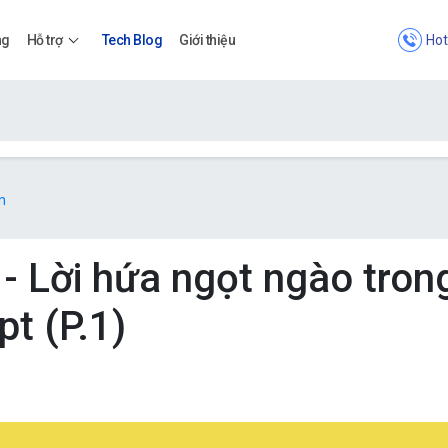
Hot
ng
Hỗ trợ
Tech Blog
Giới thiệu
Bảng giá
n
Bảng giá
- Lời hứa ngọt ngào tron
pt (P.1)
Apps
Bảng giá