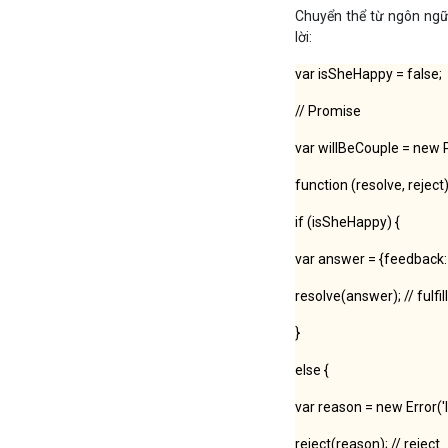
Chuyển thể từ ngôn ngữ
lời:
var isSheHappy = false;
// Promise
var willBeCouple = new
function (resolve, reject)
if (isSheHappy) {
var answer = {feedback: "
resolve(answer); // fulfil
}
else {
var reason = new Error('I
reject(reason); // reject