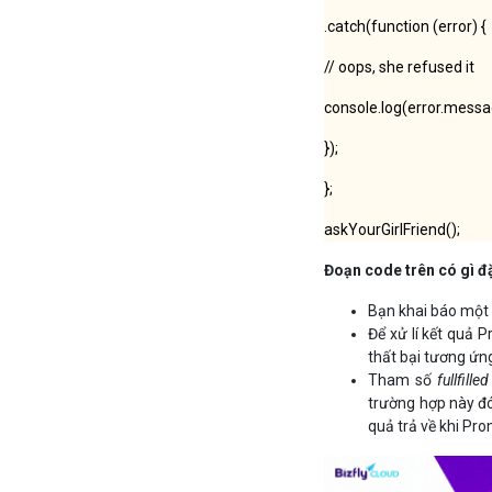
.catch(function (error) {
// oops, she refused it
console.log(error.message
});
};
askYourGirlFriend();
Đoạn code trên có gì đ
Bạn khai báo một
Để xử lí kết quả 
thất bại tương ứn
Tham số
fullfilled
trường hợp này đó
quả trả về khi Pro