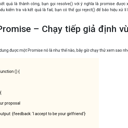
kết quả là thành công, bạn gọi resolve() với ý nghĩa là promise được x
ếu kiểm tra và kết quả là fail, bạn có thể gọi reject() để báo hiệu xử lí
Promise – Chạy tiếp giả định v
h dung được một Promise nó là như thế nào, bây giờ chạy thử xem sao nh
unction () {
{
our proposal
 output: {feedback: 'I accept to be your girlfriend'}