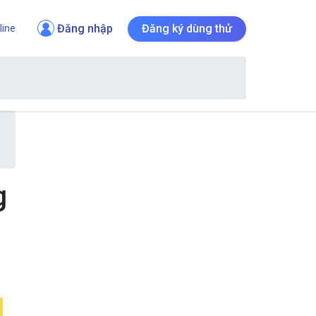
Đăng nhập
Đăng ký dùng thử
line
g