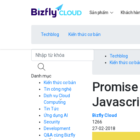
Sản phẩm
Khách hà
Techblog
Kiến thức cơ bản
Bảng giá
Techblog
Kiến thức cơ bả
Danh mục
Bảng giá
Promise 
Kiến thức cơ bản
Tin công nghệ
Dịch vụ Cloud
Javascri
Bảng giá
Computing
Tin Tức
Cloud Server
CDN
Ứng dụng AI
Bizfly Cloud
Load Balancer
Security
1266
Bảng giá
Auto Scaling
Development
27-02-2018
Container Registry
Q&A cùng Bizfly
Kubernetes