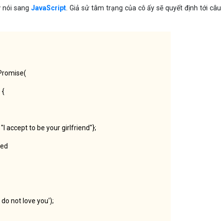
 nói sang
JavaScript
. Giả sử tâm trạng của cô ấy sẽ quyết định tới câu
 Promise(
 {
I accept to be your girlfriend"};
led
 do not love you');