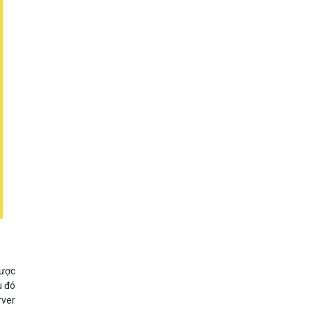
được
u đó
rver