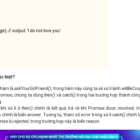
); // output: 'I do not love you'
ặc biệt?
 hàm là
askYourGirlFriend()
, trong hàm này cũng ta sẽ xử lí lệnh
willBeCou
Promise, chúng ta dùng
then()
và
catch()
trong hai trường hợp thành côn
g.
khi xử lí ở
then()
chính là kết quả trả về khi Promise được
resolved
, t
 chính là biến
answer
. Tương tự, tham số error trong xử lí
catch()
chính l
mise bị
rejected
, trong trường hợp này là biến
reason
.