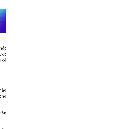
khác
được
í có
 nào
rong
ngắn