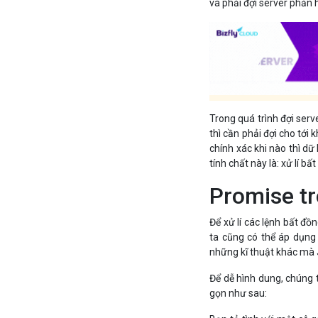
và phải đợi server phản h
Trong quá trình đợi serve
thì cần phải đợi cho tới 
chính xác khi nào thì dữ l
tính chất này là: xử lí bấ
Promise tr
Để xử lí các lệnh bất đồ
ta cũng có thể áp dụng 
những kĩ thuật khác mà 
Để dễ hình dung, chúng 
gọn như sau: