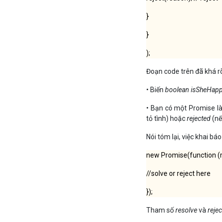
}
}
);
Đoạn code trên đã khá r
• Biến
boolean isSheHap
• Bạn có một Promise l
tỏ tình) hoặc
rejected
(nế
Nói tóm lại, việc khai b
new Promise(function (re
//solve or reject here
});
Tham số
resolve
và
rejec