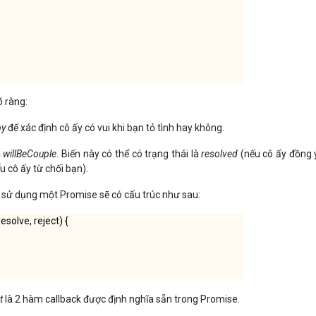
õ ràng:
py
để xác định cô ấy có vui khi bạn tỏ tình hay không.
à
willBeCouple
. Biến này có thể có trạng thái là
resolved
(nếu cô ấy đồng ý
u cô ấy từ chối bạn).
áo sử dụng một Promise sẽ có cấu trúc như sau:
solve, reject) {
t
là 2 hàm callback được định nghĩa sẵn trong Promise.