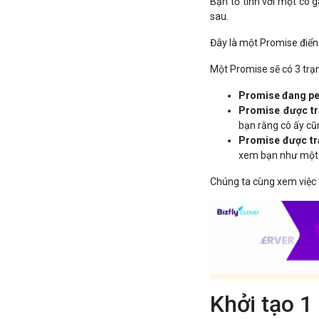
Bạn tỏ tình với một cô g
sau.
Đây là một Promise điển
Một Promise sẽ có 3 trạn
Promise đang p
Promise được tr
bạn rằng cô ấy cũ
Promise được trả
xem bạn như một n
Chúng ta cùng xem việc 
Khởi tạo 1