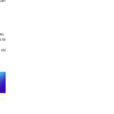
tuần
au.
 lời
 chỉ