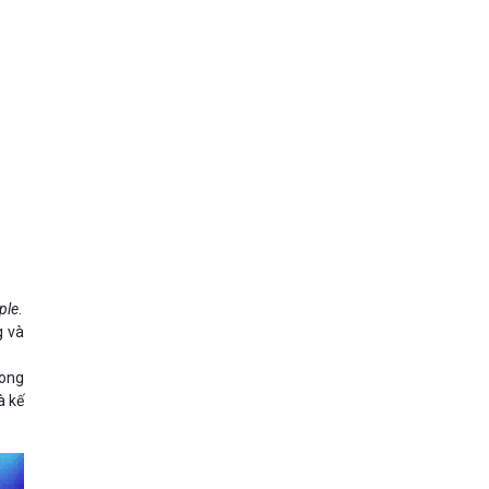
ple
.
g và
rong
à kế