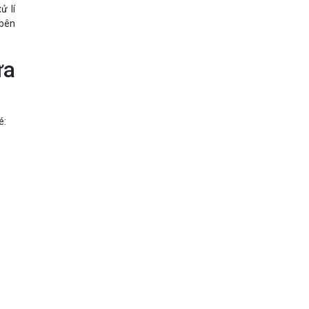
ử lí
 bên
ừa
é: