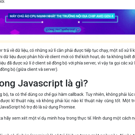
ồi.
r trả về dữ liệu, có những xử lí cần phải được tiếp tục chạy, một số xử lí 
khi dữ liệu được phản hồi về client mới có thể kích hoạt, do ta không biết 
iệu đã được xử lí ở client sẽ đồng bộ với phía server, vì vậy ta gọi các xử l
t đồng bộ (giữa client và server).
ong Javascript là gì?
ng bộ, ta có thể dùng cơ chế gọi hàm callback. Tuy nhiên, không phải lúc
được kĩ thuật này, và không phải lúc nào kĩ thuật này cũng tốt. Một t
JavaScript hỗ trợ đó là sử dụng Promise.
ta hãy xem xét một ví dụ minh hoạ trong thực tế. Hình dung một cách 