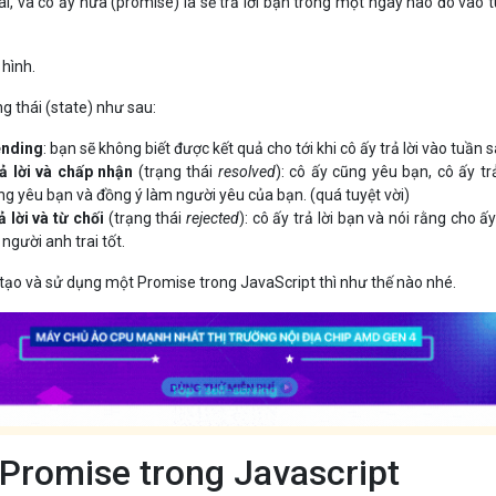
ái, và cô ấy hứa (promise) là sẽ trả lời bạn trong một ngày nào đó vào 
 hình.
g thái (state) như sau:
ending
: bạn sẽ không biết được kết quả cho tới khi cô ấy trả lời vào tuần s
ả lời và chấp nhận
(trạng thái
resolved
): cô ấy cũng yêu bạn, cô ấy trả
ng yêu bạn và đồng ý làm người yêu của bạn. (quá tuyệt vời)
 lời và từ chối
(trạng thái
rejected
): cô ấy trả lời bạn và nói rằng cho ấy
gười anh trai tốt.
tạo và sử dụng một Promise trong JavaScript thì như thế nào nhé.
 Promise trong Javascript