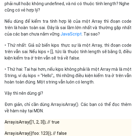
phải null hoặc không undefined, và nó có thuộc tính length? Nghe
cũng có vẻ hợp lý?
Nếu dùng để kiểm tra tính hợp lệ của một Array thì đoạn code
trên là hoàn toàn sai. Đây là sai lầm lớn nhất và thường gặp nhất
của các bạn chưa nắm vững
JavaScript
. Tại sao?
• Thứ nhất: Giả sử biến kips thực sự là một Array, thì đoạn code
trên vẫn sai. Nếu kips = [], tức là thuộc tính length sẽ bằng 0, điều
kiện kiểm tra ở trên vẫn sẽ trả về false.
• Thứ hai: Tai hại hơn, nếu kips không phải là một Array mà là một
String, ví dụ kips = "Hello";, thì những điều kiện kiểm tra ở trên vẫn
hoàn toàn đúng. Một string vẫn luôn có length.
Vậy thì nên dùng gì?
Đơn giản, chỉ cần dùng Array.isArray(). Các bạn có thể đọc thêm
về hàm này tại MDN.
Array.isArray([1, 2, 3]); // true
Array.isArray({foo: 123}); // false