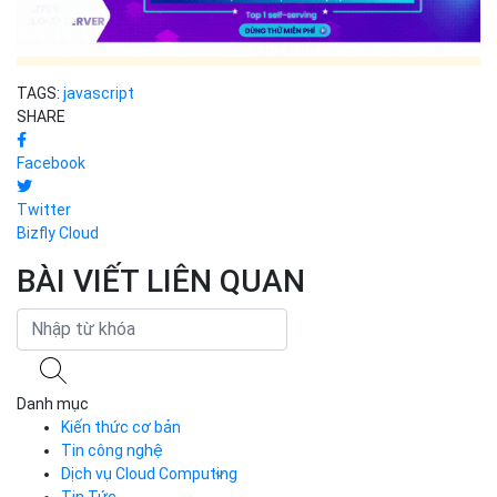
TAGS:
javascript
SHARE
Facebook
Twitter
Bizfly Cloud
BÀI VIẾT LIÊN QUAN
Danh mục
Kiến thức cơ bản
Tin công nghệ
Dịch vụ Cloud Computing
Tin Tức
Cloud Server