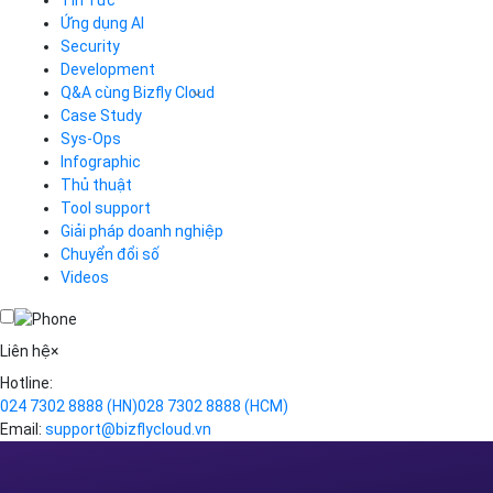
CDN
Ứng dụng AI
Load Balancer
Security
Auto Scaling
Development
Container Registry
Q&A cùng Bizfly Cloud
Kubernetes
Case Study
Q&A về Bizfly Cloud Server
Cloud Database
Q&A về Bizfly Business Email
Thao tác kết nối tới server
Sys-Ops
Call Center
Videos
Videos
Infographic
Business Email
Thủ thuật
Simple Storage
Tool support
VOD
Giải pháp doanh nghiệp
VPN
Chuyển đổi số
Traffic Manager
Videos
Cloud VPS
Kafka
Videos
Liên hệ
×
Hotline:
024 7302 8888
(HN)
028 7302 8888
(HCM)
Email:
support@bizflycloud.vn