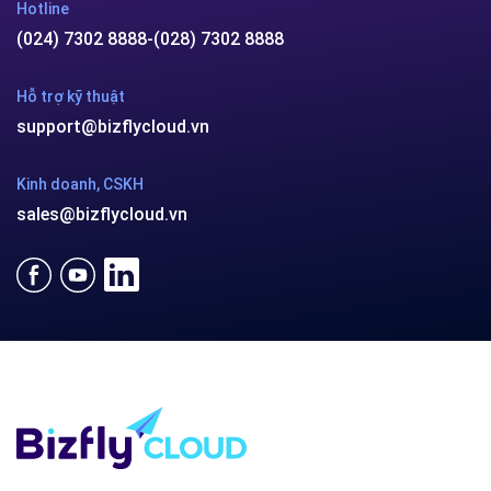
Hotline
(024) 7302 8888
-
(028) 7302 8888
Hỗ trợ kỹ thuật
support@bizflycloud.vn
Kinh doanh, CSKH
sales@bizflycloud.vn