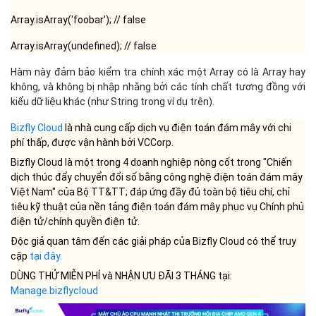
Array.isArray('foobar'); // false
Array.isArray(undefined); // false
Hàm này đảm bảo kiểm tra chính xác một Array có là Array hay
không, và không bị nhập nhằng bởi các tính chất tương đồng với
kiểu dữ liệu khác (như String trong ví dụ trên).
Bizfly Cloud
là nhà cung cấp dịch vụ điện toán đám mây với chi
phí thấp, được vận hành bởi VCCorp.
Bizfly Cloud là một trong 4 doanh nghiệp nòng cốt trong "Chiến
dịch thúc đẩy chuyển đổi số bằng công nghệ điện toán đám mây
Việt Nam" của Bộ TT&TT; đáp ứng đầy đủ toàn bộ tiêu chí, chỉ
tiêu kỹ thuật của nền tảng điện toán đám mây phục vụ Chính phủ
điện tử/chính quyền điện tử.
Độc giả quan tâm đến các giải pháp của Bizfly Cloud có thể truy
cập
tại đây
.
DÙNG THỬ MIỄN PHÍ và NHẬN ƯU ĐÃI 3 THÁNG tại:
Manage.bizflycloud