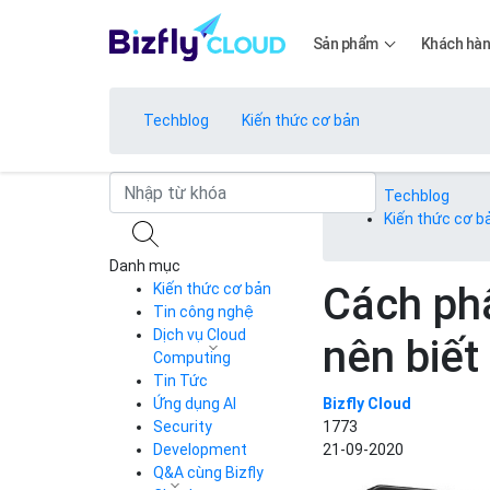
Sản phẩm
Khách hà
Techblog
Kiến thức cơ bản
Bảng giá
Techblog
Kiến thức cơ b
Danh mục
Bảng giá
Cách ph
Kiến thức cơ bản
Tin công nghệ
Dịch vụ Cloud
nên biết
Bảng giá
Computing
Tin Tức
Cloud Server
CDN
Ứng dụng AI
Bizfly Cloud
Load Balancer
Security
1773
Bảng giá
Auto Scaling
Development
21-09-2020
Container Registry
Q&A cùng Bizfly
Kubernetes