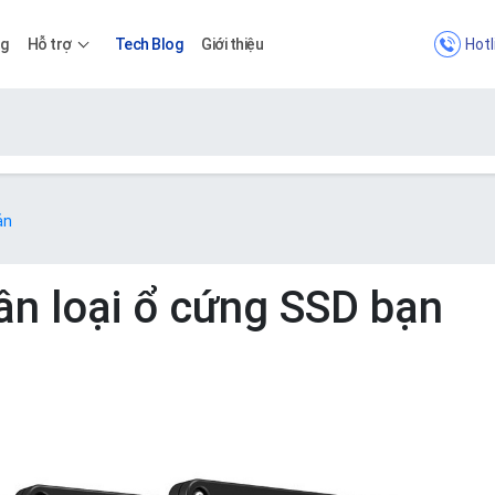
Hotl
ng
Hỗ trợ
Tech Blog
Giới thiệu
Bảng giá
ản
Bảng giá
ân loại ổ cứng SSD bạn
Apps
Bảng giá