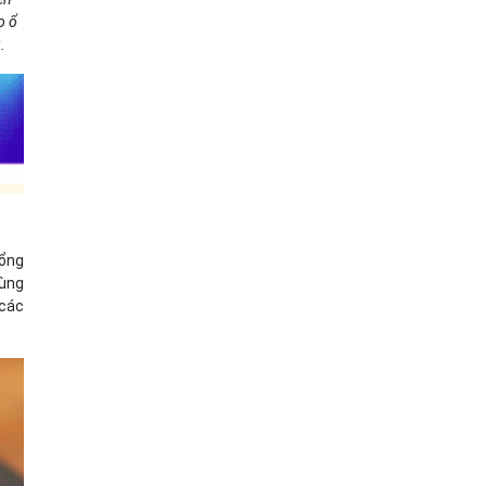
o ổ
.
cổng
cùng
 các