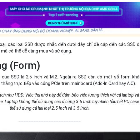
loại, các loại SSD được nhắc đến dưới đây chỉ đề cập đến các SSD 
 mà có thể dễ dàng mua và sử dụng.
ng (Form)
 của SSD là 2.5 Inch và M.2. Ngoài ra SSD còn có một số form khá
hẳng trực tiếp vào cổng PCIe trên mainboard (Add-In Card hay AIC).
ch như HDD. Việc thu nhỏ này để đảm bảo việc tương thích với cả laptop và
: Laptop không thể sử dụng các ổ cứng 3.5 Inch tuy nhiên hầu hết PC case
thể sử dụng cả hai loại 2.5 Inch và 3.5 Inch.
_________________________