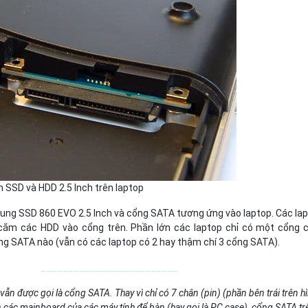
SSD và HDD 2.5 Inch trên laptop
sung SSD 860 EVO 2.5 Inch và cổng SATA tương ứng vào laptop. Các la
ắm các HDD vào cổng trên. Phần lớn các laptop chỉ có một cổng
g SATA nào (vẫn có các laptop có 2 hay thậm chí 3 cổng SATA).
_________________________
vẫn được gọi là cổng SATA. Thay vì chỉ có 7 chân (pin) (phần bên trái trên h
 các mainboard của các máy tính để bàn (hay gọi là PC case), cổng SATA tr