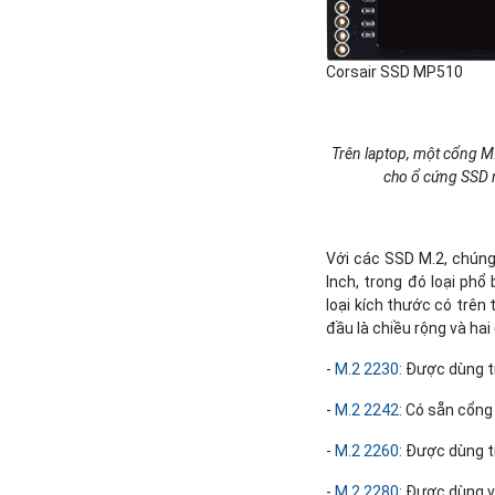
Corsair SSD MP510
Trên laptop, một cổng M
cho ổ cứng SSD n
Với các SSD M.2, chúng
Inch, trong đó loại phổ
loại kích thước có trên
đầu là chiều rộng và hai
-
M.2 2230:
Được dùng tr
-
M.2 2242:
Có sẵn cổng
-
M.2 2260:
Được dùng t
-
M.2 2280:
Được dùng và