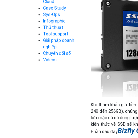
Cloud
Cloud Database
Case Study
Q&A về Bizfly
Bảng giá
Call Center
Cloud Server
Sys-Ops
Business Email
Q&A về Bizfly
Thao tác kết nối
Infographic
Simple Storage
tới server
Business Email
Thủ thuật
VOD
Videos
Videos
Tool support
Bảng giá
VPN
Giải pháp doanh
Traffic Manager
nghiệp
Cloud VPS
Chuyển đổi số
Kafka
Bảng giá
Videos
Videos
Bảng giá
Khi tham khảo giá tiền
Bảng giá
240 đến 256GB), chúng 
lớn mặc dù có dung lượ
kiến thức về SSD sẽ kh
Bizfly
Phần sau đây