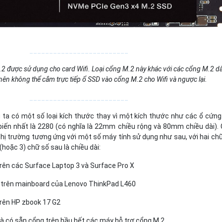
_________________________
.2 được sử dụng cho card Wifi. Loại cổng M.2 này khác với các cổng M.2 d
ên không thể cắm trực tiếp ổ SSD vào cổng M.2 cho Wifi và ngược lại.
_________________________
 ta có một số loại kích thước thay vì một kích thước như các ổ cứng
 biến nhất là 2280 (có nghĩa là 22mm chiều rộng và 80mm chiều dài).
 thị trường tương ứng với một số máy tính sử dụng như sau, với hai ch
 (hoặc 3) chữ số sau là chiều dài:
ên các Surface Laptop 3 và Surface Pro X
 trên mainboard của Lenovo ThinkPad L460
rên HP zbook 17 G2
 có sẵn cổng trên hầu hết các máy hỗ trợ cổng M.2