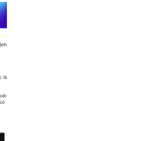
dành
c là
 các
 có