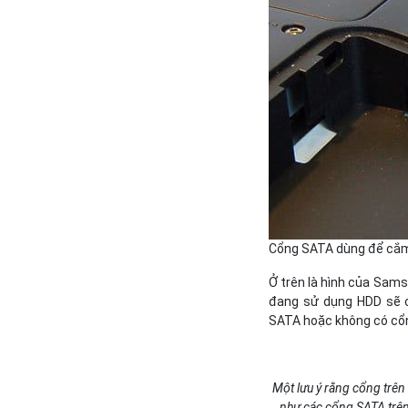
Cổng SATA dùng để cắm 
Ở trên là hình của Sam
đang sử dụng HDD sẽ c
SATA hoặc không có cổn
Một lưu ý rằng cổng trên 
như các cổng SATA trên