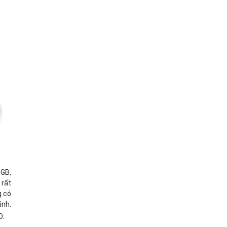
8GB,
 rất
g có
ình.
D.