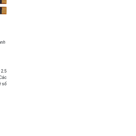
ành
 2.5
 Các
ữ số