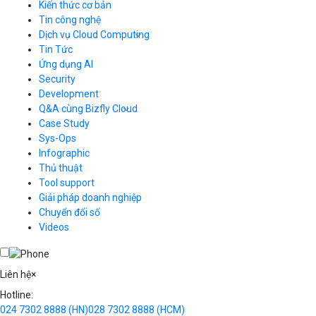
Kiến thức cơ bản
Tin công nghệ
Dịch vụ Cloud Computing
Tin Tức
Cloud Server
CDN
Ứng dụng AI
Load Balancer
Security
Auto Scaling
Development
Container Registry
Q&A cùng Bizfly Cloud
Kubernetes
Case Study
Q&A về Bizfly Cloud Server
Cloud Database
Q&A về Bizfly Business Email
Thao tác kết nối tới server
Sys-Ops
Call Center
Videos
Videos
Infographic
Business Email
Thủ thuật
Simple Storage
Tool support
VOD
Giải pháp doanh nghiệp
VPN
Chuyển đổi số
Traffic Manager
Videos
Cloud VPS
Kafka
Videos
Liên hệ
×
Hotline:
024 7302 8888
(HN)
028 7302 8888
(HCM)