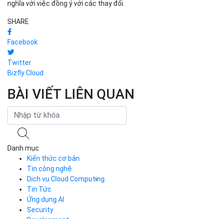
nghĩa với việc đồng ý với các thay đổi.
SHARE
Facebook
Twitter
Bizfly Cloud
BÀI VIẾT LIÊN QUAN
Danh mục
Kiến thức cơ bản
Tin công nghệ
Dịch vụ Cloud Computing
Tin Tức
Cloud Server
CDN
Ứng dụng AI
Load Balancer
Security
Auto Scaling