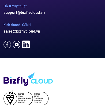
Hỗ trợ kỹ thuật
support@bizflycloud.vn
Kinh doanh, CSKH
sales@bizflycloud.vn