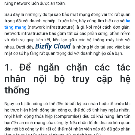
Sau đây là những lý do tại sao bảo mật mạng đóng vai trò rất quan
trọng đối với doanh nghiệp. Trước tiên, hãy cùng tìm hiểu cơ sở
hạ
tầng mạng
(network infrastructure) là gì. Nói một cách đơn giản,
network infrastructure bao gồm tất cả các phần cứng, phần mềm
và dịch vụ giúp liên kết, liên lạc giữa các hệ thống máy tính với
Bizfly Cloud
nhau. Dưới đây
,
l
à những lý do tại sao việc bảo
mật cơ sở hạ tầng rất quan trọng đối với doanh nghiệp của bạn.
1. Để ngăn chặn các tác
nhân nội bộ truy cập hệ
thống
Nguy cơ bị tấn công có thể đến từ bất kỳ cá nhân hoặc tổ chức khi
họ thực hiện hành động tấn công cụ thể dù cố tình hay ngẫu nhiên,
mọi hành động thỏa hiệp (compromise) đều có khả năng làm tổn
hại đến an ninh mạng của công ty. Nếu nhân tố đe dọa có liên quan
đến nội bộ công ty thì rất có thể một nhân viên nào đó đã góp phần
làm nên cuộc tấn công, vi phạm, dù vô tình hay cố ý.