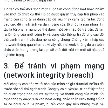
Tin tặc có thể khởi động một cuộc tấn công đồng loạt hoặc nhắm
vào một tổ chức cụ thể. Họ có được quyền truy cập trái phép vào
mạng của công ty và đánh cắp dữ liệu nhạy cảm, tạo ra tác động
tiêu cực đến hình ảnh và danh tiếng của tổ chức là nạn nhân. Tin
tặc là tội phạm mạng có thể được một bên nào đó trả tiền, để tìm
ra lỗ hổng của một công ty và cung cấp thông tin đó cho các đối
thủ cạnh tranh hoặc đưa nó ra công chúng. Chúng xâm nhập các
network thông qua internet, vì vậy nếu network không đủ an toàn,
chắc chắn trong tương lai bạn sẽ phải đối mặt với một số hậu quả
nghiêm trọng.
3. Để tránh vi phạm mạng
(network integrity breach)
Mỗi công ty cần bảo vệ tài sản của mình để giữ được lợi thế lâu dài
trước các đối thủ cạnh tranh. Công ty có quyền lưu trữ bất kỳ thông
tin quan trọng nào đối với sự tồn tại và thành công của mình. Khi
một công ty được đưa vào hoạt động, chắc chắn 80% trong số đó
sẽ có nguy cơ bị vi phạm, bị tấn công gây nên những thiệt hại
nghiêm trọng. Việc vi phạm bảo mật này có thể được thực hiện bởi