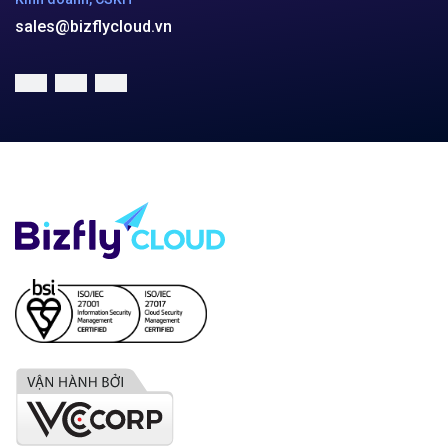
Công ty cổ phần VCCorp
Số 01 phố Nguyễn Huy Tưởng,
phường Thanh Xuân,
Thành phố Hà Nội.
MST/ĐKKD: 0101871229 do
Sở Kế hoạch và Đầu tư