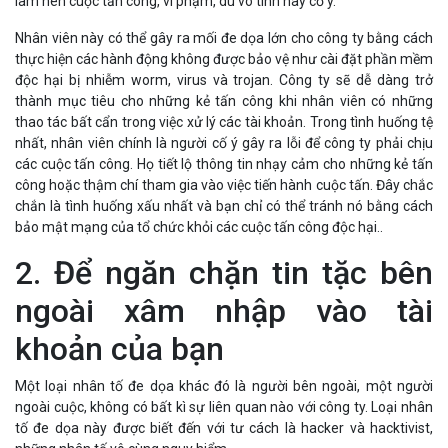
Nhân viên này có thể gây ra mối đe dọa lớn cho công ty bằng cách
thực hiện các hành động không được bảo vệ như cài đặt phần mềm
độc hại bị nhiễm worm, virus và trojan. Công ty sẽ dễ dàng trở
thành mục tiêu cho những kẻ tấn công khi nhân viên có những
thao tác bất cẩn trong việc xử lý các tài khoản. Trong tình huống tệ
nhất, nhân viên chính là người cố ý gây ra lỗi để công ty phải chịu
các cuộc tấn công. Họ tiết lộ thông tin nhạy cảm cho những kẻ tấn
công hoặc thậm chí tham gia vào việc tiến hành cuộc tấn. Đây chắc
chắn là tình huống xấu nhất và bạn chỉ có thể tránh nó bằng cách
bảo mật mạng của tổ chức khỏi các cuộc tấn công độc hại..
2. Để ngăn chặn tin tặc bên
ngoài xâm nhập vào tài
khoản của bạn
Một loại nhân tố đe dọa khác đó là người bên ngoài, một người
ngoài cuộc, không có bất kì sự liên quan nào với công ty. Loại nhân
tố đe dọa này được biết đến với tư cách là hacker và hacktivist,
những nhân tố vô cùng nguy hiểm.