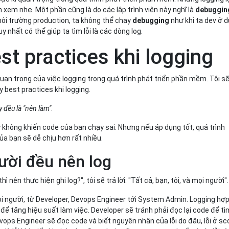
n xem nhẹ. Một phần cũng là do các lập trình viên này nghĩ là
debuggin
môi trường production, ta không thể chạy
debugging
như khi ta dev ở d
uy nhất có thể giúp ta tìm lỗi là các dòng log.
st practices khi logging
uan trọng của việc logging trong quá trình phát triển phần mềm. Tôi s
ay best practices khi logging.
y đều là "nên làm"
.
 không khiến code của bạn chạy sai. Nhưng nếu áp dụng tốt, quá trình
 của bạn sẽ dễ chịu hơn rất nhiều.
ười đều nên log
thì nên thực hiện ghi log?", tôi sẽ trả lời: "Tất cả, bạn, tôi, và mọi người".
ọi người, từ Developer, Devops Engineer tới System Admin. Logging hợp
 để tăng hiệu suất làm việc. Developer sẽ tránh phải đọc lại code để tì
evops Engineer sẽ đọc code và biết nguyên nhân của lỗi do đâu, lỗi ở s