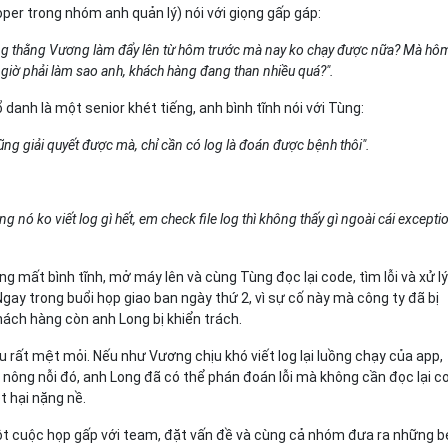
per trong nhóm anh quản lý) nói với giọng gấp gáp:
năng thằng Vương làm đẩy lên từ hôm trước mà nay ko chạy được nữa? Mà hô
i, giờ phải làm sao anh, khách hàng đang than nhiều quá?".
danh là một senior khét tiếng, anh bình tĩnh nói với Tùng:
cũng giải quyết được mà, chỉ cần có log là đoán được bệnh thôi".
 nó ko viết log gì hết, em check file log thì không thấy gì ngoài cái excepti
ng mất bình tĩnh, mở máy lên và cùng Tùng đọc lại code, tìm lỗi và xử l
gay trong buổi họp giao ban ngày thứ 2, vì sự cố này mà công ty đã bị
hách hàng còn anh Long bị khiển trách.
 rất mệt mỏi. Nếu như Vương chịu khó viết log lại luồng chạy của app,
nông nỗi đó, anh Long đã có thể phán đoán lỗi mà không cần đọc lại c
t hại nặng nề.
t cuộc họp gấp với team, đặt vấn đề và cùng cả nhóm đưa ra những b