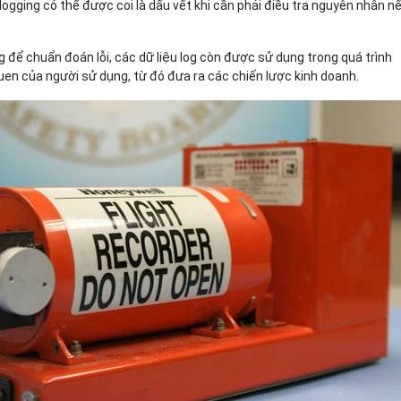
 logging có thể được coi là dấu vết khi cần phải điều tra nguyên nhân n
 để chuẩn đoán lỗi, các dữ liệu log còn được sử dụng trong quá trình
 quen của người sử dụng, từ đó đưa ra các chiến lược kinh doanh.