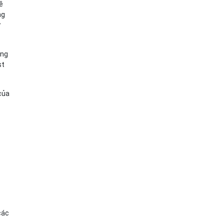
ề
ng
ư
ông
st
 của
các