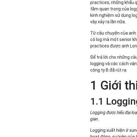
practices, những khẩu 
tầm quan trọng của logg
kinh nghiệm sử dụng lo
vậy xảy ra lần nữa.
Từ câu chuyện của anh Lo
có log mà một senior kh
practices được anh Long
Để trả lời cho những câ
logging và các cách vận
công ty B đã rút ra.
1 Giới t
1.1 Loggin
Logging được hiểu đại loại
gian.
Logging xuất hiện ở xung
hoạt động, sự kiện của 