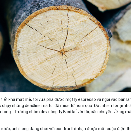
Bảng giá
Bảng giá
Bảng giá
Bảng giá
i tiết khá mát mẻ, tôi vừa pha được một ly espresso và ngồi vào bàn l
c chạy những deadline mà tôi đã miss từ hôm qua. Đột nhiên tôi lại nhớ
ong - Trưởng nhóm dev công ty B có kể với tôi, câu chuyện về log mà
trước, anh Long đang chơi với con trai thì nhận được một cuộc điện th