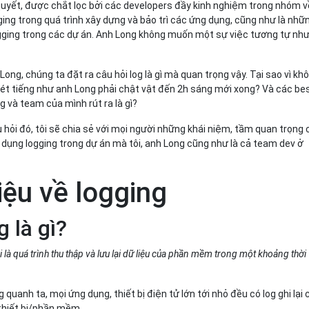
quyết, được chắt lọc bởi các developers đầy kinh nghiệm trong nhóm v
ing trong quá trình xây dựng và bảo trì các ứng dụng, cũng như là nhữ
gging trong các dự án. Anh Long không muốn một sự việc tương tự nh
ng, chúng ta đặt ra câu hỏi log là gì mà quan trọng vậy. Tại sao vì kh
ét tiếng như anh Long phải chật vật đến 2h sáng mới xong? Và các be
 và team của mình rút ra là gì?
u hỏi đó, tôi sẽ chia sẻ với mọi người những khái niệm, tầm quan trọng
 dụng logging trong dự án mà tôi, anh Long cũng như là cả team dev ở
hiệu về logging
g là gì?
 là quá trình thu thập và lưu lại dữ liệu của phần mềm trong một khoảng thời
 quanh ta, mọi ứng dụng, thiết bị điện tử lớn tới nhỏ đều có log ghi lại 
thiết bị/phần mềm.