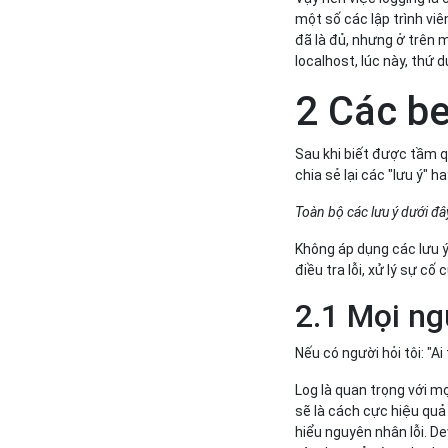
một số các lập trình viê
đã là đủ, nhưng ở trên 
localhost, lúc này, thứ d
2 Các be
Sau khi biết được tầm q
chia sẻ lại các "lưu ý" h
Toàn bộ các lưu ý dưới đâ
Không áp dụng các lưu ý
điều tra lỗi, xử lý sự cố
2.1 Mọi ng
Nếu có người hỏi tôi: "Ai 
Log là quan trọng với m
sẽ là cách cực hiệu quả
hiểu nguyên nhân lỗi. D