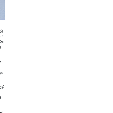
uốt
hái
iều
t
à
Đọc
 để
á
i bị