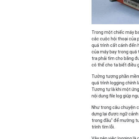
Trong một chiếc máy bay 
các cuộc hội thoại của p
quá trình cất cánh đến h
của máy bay trong quá t
tra phải tìm cho bằng đ
có thể cho ta biết điều 
Tưởng tượng phần mềm củ
quá trình logging chính l
Tương tự là khi một ứng 
nội dung file log giúp ng
Như trong câu chuyện củ
dựng lại được ngữ cảnh 
trong đầu" để mường tượ
trình tìm lỗi.
Vậy nên việc logging là 