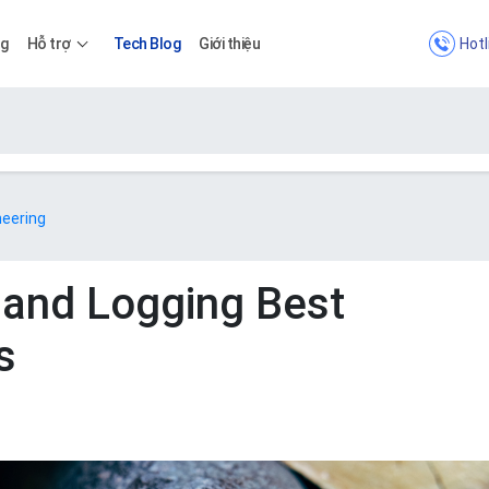
Hotl
ng
Hỗ trợ
Tech Blog
Giới thiệu
Bảng giá
neering
Bảng giá
 and Logging Best
s
Apps
Bảng giá