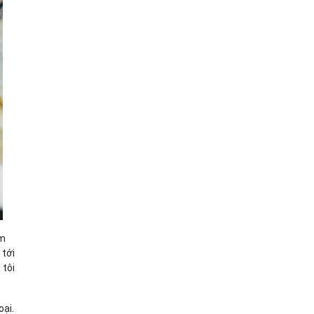
àm
 tới
 tôi
oại.