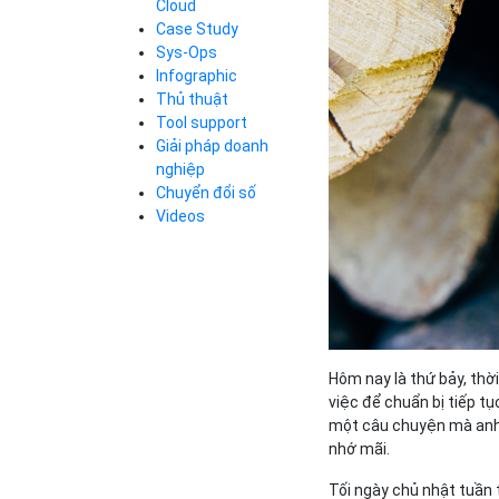
Cloud
Cloud Database
Case Study
Q&A về Bizfly
Bảng giá
Call Center
Cloud Server
Sys-Ops
Business Email
Q&A về Bizfly
Thao tác kết nối
Infographic
Simple Storage
tới server
Business Email
Thủ thuật
VOD
Videos
Videos
Tool support
Bảng giá
VPN
Giải pháp doanh
Traffic Manager
nghiệp
Cloud VPS
Chuyển đổi số
Kafka
Bảng giá
Videos
Videos
Bảng giá
Hôm nay là thứ bảy, thờ
Bảng giá
việc để chuẩn bị tiếp tụ
một câu chuyện mà anh L
nhớ mãi.
Tối ngày chủ nhật tuần 