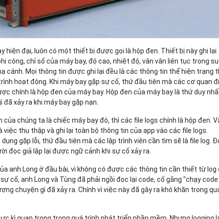
hiện đại, luôn có một thiết bị được gọi là hộp đen. Thiết bị này ghi lại
hi công, chỉ số của máy bay, độ cao, nhiệt độ, vân vân liên tục trong s
ạ cánh. Mọi thông tin được ghi lại đều là các thông tin thể hiện trạng t
rình hoạt động. Khi máy bay gặp sự cố, thứ đầu tiên mà các cơ quan đ
ược chính là hộp đen của máy bay. Hộp đen của máy bay là thứ duy nhấ
gì đã xảy ra khi máy bay gặp nạn.
a chúng ta là chiếc máy bay đó, thì các file logs chính là hộp đen. V
à việc thu thập và ghi lại toàn bộ thông tin của app vào các file logs.
dụng gặp lỗi, thứ đầu tiên mà các lập trình viên cần tìm sẽ là file log. 
ười đọc giả lập lại được ngữ cảnh khi sự cố xảy ra.
a anh Long ở đầu bài, vì không có được các thông tin cần thiết từ log
sự cố, anh Long và Tùng đã phải ngồi đọc lại code, cố gắng "chạy code
ng chuyện gì đã xảy ra. Chính vì việc này đã gây ra khó khăn trong qu
cực kì quan trọng trong quá trình phát triển phần mềm. Nhưng logging lạ