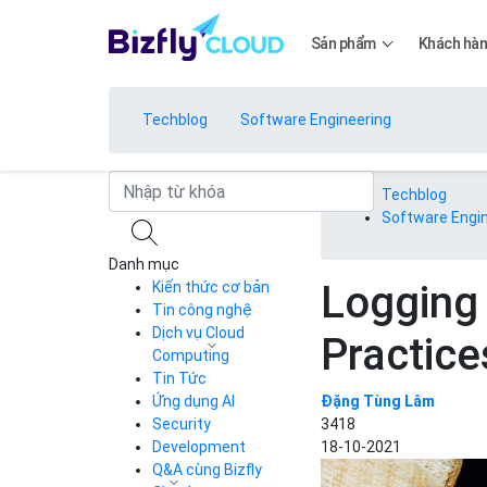
Sản phẩm
Khách hà
Techblog
Software Engineering
Bảng giá
Techblog
Software Engi
Danh mục
Bảng giá
Logging
Kiến thức cơ bản
Tin công nghệ
Dịch vụ Cloud
Practice
Bảng giá
Computing
Tin Tức
Cloud Server
CDN
Ứng dụng AI
Đặng Tùng Lâm
Load Balancer
Security
3418
Bảng giá
Auto Scaling
Development
18-10-2021
Container Registry
Q&A cùng Bizfly
Kubernetes