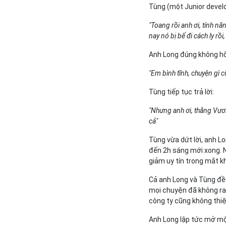
Tùng (một Junior develo
"Toang rồi anh ơi, tính 
nay nó bị bế đi cách ly rồ
Anh Long đúng không hổ 
"Em bình tĩnh, chuyện gì 
Tùng tiếp tục trả lời:
"Nhưng anh ơi, thằng Vương
cả"
Tùng vừa dứt lời, anh Lo
đến 2h sáng mới xong. N
giảm uy tín trong mắt k
Cả anh Long và Tùng đều
mọi chuyện đã không ra 
công ty cũng không thiệ
Anh Long lập tức mở mộ