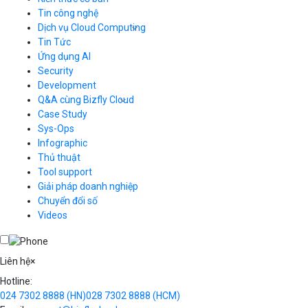
Tin công nghệ
Dịch vụ Cloud Computing
Tin Tức
Cloud Server
CDN
Ứng dụng AI
Load Balancer
Security
Auto Scaling
Development
Container Registry
Q&A cùng Bizfly Cloud
Kubernetes
Case Study
Q&A về Bizfly Cloud Server
Cloud Database
Q&A về Bizfly Business Email
Thao tác kết nối tới server
Sys-Ops
Call Center
Videos
Videos
Infographic
Business Email
Thủ thuật
Simple Storage
Tool support
VOD
Giải pháp doanh nghiệp
VPN
Chuyển đổi số
Traffic Manager
Videos
Cloud VPS
Kafka
Videos
Liên hệ
×
Hotline:
024 7302 8888
(HN)
028 7302 8888
(HCM)