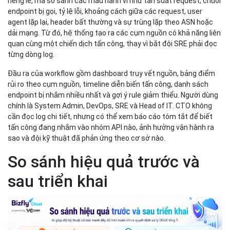
riêng lẻ, mà so sánh các mẫu hành vi như tần suất request, chuỗi
endpoint bị gọi, tỷ lệ lỗi, khoảng cách giữa các request, user
agent lặp lại, header bất thường và sự trùng lặp theo ASN hoặc
dải mạng. Từ đó, hệ thống tạo ra các cụm nguồn có khả năng liên
quan cùng một chiến dịch tấn công, thay vì bắt đội SRE phải đọc
từng dòng log.
Đầu ra của workflow gồm dashboard truy vết nguồn, bảng điểm
rủi ro theo cụm nguồn, timeline diễn biến tấn công, danh sách
endpoint bị nhắm nhiều nhất và gợi ý rule giảm thiểu. Người dùng
chính là System Admin, DevOps, SRE và Head of IT. CTO không
cần đọc log chi tiết, nhưng có thể xem báo cáo tóm tắt để biết
tấn công đang nhắm vào nhóm API nào, ảnh hưởng vận hành ra
sao và đội kỹ thuật đã phản ứng theo cơ sở nào.
So sánh hiệu quả trước và
sau triển khai