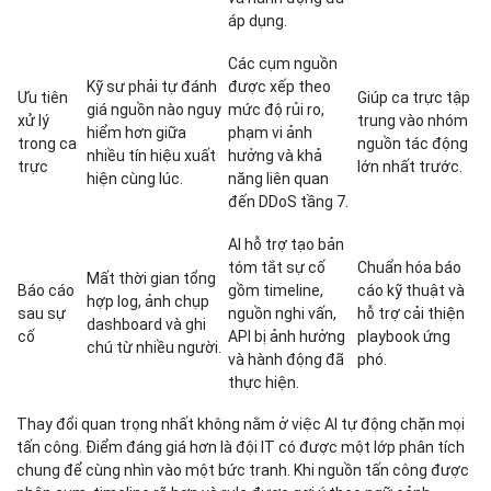
áp dụng.
Các cụm nguồn
Kỹ sư phải tự đánh
được xếp theo
Ưu tiên
Giúp ca trực tập
giá nguồn nào nguy
mức độ rủi ro,
xử lý
trung vào nhóm
hiểm hơn giữa
phạm vi ảnh
trong ca
nguồn tác động
nhiều tín hiệu xuất
hưởng và khả
trực
lớn nhất trước.
hiện cùng lúc.
năng liên quan
đến DDoS tầng 7.
AI hỗ trợ tạo bản
tóm tắt sự cố
Chuẩn hóa báo
Mất thời gian tổng
Báo cáo
gồm timeline,
cáo kỹ thuật và
hợp log, ảnh chụp
sau sự
nguồn nghi vấn,
hỗ trợ cải thiện
dashboard và ghi
cố
API bị ảnh hưởng
playbook ứng
chú từ nhiều người.
và hành động đã
phó.
thực hiện.
Thay đổi quan trọng nhất không nằm ở việc AI tự động chặn mọi
tấn công. Điểm đáng giá hơn là đội IT có được một lớp phân tích
chung để cùng nhìn vào một bức tranh. Khi nguồn tấn công được