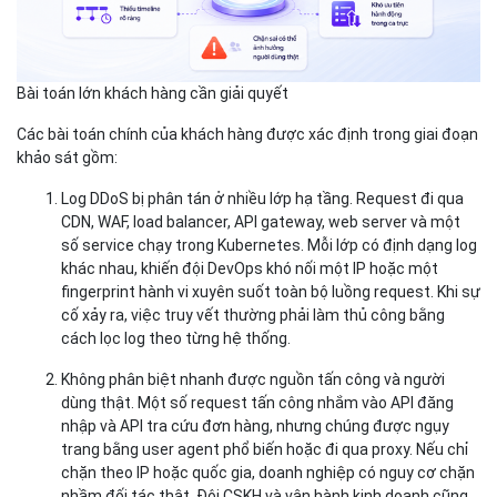
Bài toán lớn khách hàng cần giải quyết
Các bài toán chính của khách hàng được xác định trong giai đoạn
khảo sát gồm:
Log DDoS bị phân tán ở nhiều lớp hạ tầng.
Request đi qua
CDN, WAF, load balancer, API gateway, web server và một
số service chạy trong Kubernetes. Mỗi lớp có định dạng log
khác nhau, khiến đội DevOps khó nối một IP hoặc một
fingerprint hành vi xuyên suốt toàn bộ luồng request. Khi sự
cố xảy ra, việc truy vết thường phải làm thủ công bằng
cách lọc log theo từng hệ thống.
Không phân biệt nhanh được nguồn tấn công và người
dùng thật.
Một số request tấn công nhắm vào API đăng
nhập và API tra cứu đơn hàng, nhưng chúng được ngụy
trang bằng user agent phổ biến hoặc đi qua proxy. Nếu chỉ
chặn theo IP hoặc quốc gia, doanh nghiệp có nguy cơ chặn
nhầm đối tác thật. Đội CSKH và vận hành kinh doanh cũng