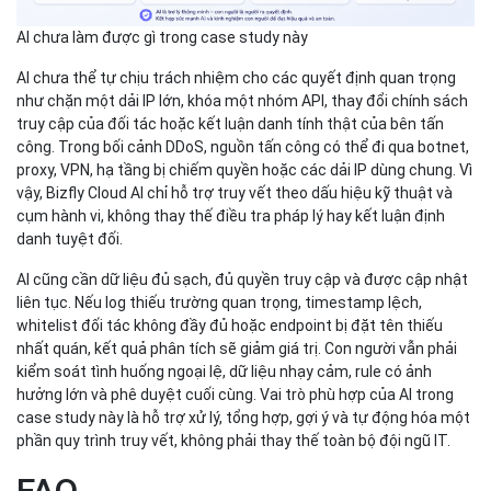
AI chưa làm được gì trong case study này
AI chưa thể tự chịu trách nhiệm cho các quyết định quan trọng
như chặn một dải IP lớn, khóa một nhóm API, thay đổi chính sách
truy cập của đối tác hoặc kết luận danh tính thật của bên tấn
công. Trong bối cảnh DDoS, nguồn tấn công có thể đi qua botnet,
proxy, VPN, hạ tầng bị chiếm quyền hoặc các dải IP dùng chung. Vì
vậy, Bizfly Cloud AI chỉ hỗ trợ truy vết theo dấu hiệu kỹ thuật và
cụm hành vi, không thay thế điều tra pháp lý hay kết luận định
danh tuyệt đối.
AI cũng cần dữ liệu đủ sạch, đủ quyền truy cập và được cập nhật
liên tục. Nếu log thiếu trường quan trọng, timestamp lệch,
whitelist đối tác không đầy đủ hoặc endpoint bị đặt tên thiếu
nhất quán, kết quả phân tích sẽ giảm giá trị. Con người vẫn phải
kiểm soát tình huống ngoại lệ, dữ liệu nhạy cảm, rule có ảnh
hưởng lớn và phê duyệt cuối cùng. Vai trò phù hợp của AI trong
case study này là hỗ trợ xử lý, tổng hợp, gợi ý và tự động hóa một
phần quy trình truy vết, không phải thay thế toàn bộ đội ngũ IT.