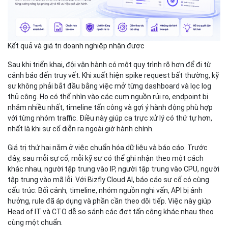
Kết quả và giá trị doanh nghiệp nhận được
Sau khi triển khai, đội vận hành có một quy trình rõ hơn để đi từ
cảnh báo đến truy vết. Khi xuất hiện spike request bất thường, kỹ
sư không phải bắt đầu bằng việc mở từng dashboard và lọc log
thủ công. Họ có thể nhìn vào các cụm nguồn rủi ro, endpoint bị
nhắm nhiều nhất, timeline tấn công và gợi ý hành động phù hợp
với từng nhóm traffic. Điều này giúp ca trực xử lý có thứ tự hơn,
nhất là khi sự cố diễn ra ngoài giờ hành chính.
Giá trị thứ hai nằm ở việc chuẩn hóa dữ liệu và báo cáo. Trước
đây, sau mỗi sự cố, mỗi kỹ sư có thể ghi nhận theo một cách
khác nhau, người tập trung vào IP, người tập trung vào CPU, người
tập trung vào mã lỗi. Với Bizfly Cloud AI, báo cáo sự cố có cùng
cấu trúc: Bối cảnh, timeline, nhóm nguồn nghi vấn, API bị ảnh
hưởng, rule đã áp dụng và phần cần theo dõi tiếp. Việc này giúp
Head of IT và CTO dễ so sánh các đợt tấn công khác nhau theo
cùng một chuẩn.