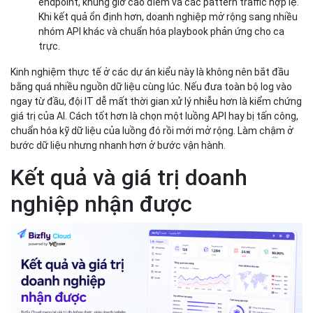
endpoint, khung giờ cao điểm và các pattern traffic hợp lệ.
Khi kết quả ổn định hơn, doanh nghiệp mở rộng sang nhiều
nhóm API khác và chuẩn hóa playbook phản ứng cho ca
trực.
Kinh nghiệm thực tế ở các dự án kiểu này là không nên bắt đầu
bằng quá nhiều nguồn dữ liệu cùng lúc. Nếu đưa toàn bộ log vào
ngay từ đầu, đội IT dễ mất thời gian xử lý nhiễu hơn là kiểm chứng
giá trị của AI. Cách tốt hơn là chọn một luồng API hay bị tấn công,
chuẩn hóa kỹ dữ liệu của luồng đó rồi mới mở rộng. Làm chậm ở
bước dữ liệu nhưng nhanh hơn ở bước vận hành.
Kết quả và giá trị doanh
nghiệp nhận được