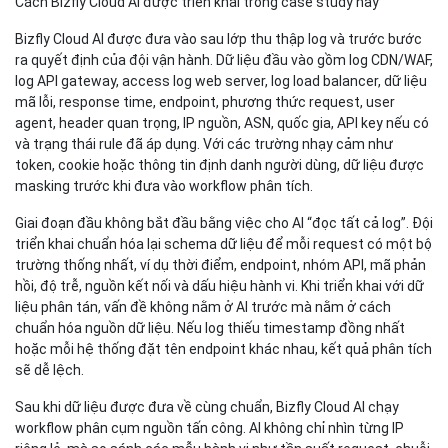
Cách Bizfly Cloud AI được triển khai trong case study này
Bizfly Cloud AI được đưa vào sau lớp thu thập log và trước bước
ra quyết định của đội vận hành. Dữ liệu đầu vào gồm log CDN/WAF,
log API gateway, access log web server, log load balancer, dữ liệu
mã lỗi, response time, endpoint, phương thức request, user
agent, header quan trọng, IP nguồn, ASN, quốc gia, API key nếu có
và trạng thái rule đã áp dụng. Với các trường nhạy cảm như
token, cookie hoặc thông tin định danh người dùng, dữ liệu được
masking trước khi đưa vào workflow phân tích.
Giai đoạn đầu không bắt đầu bằng việc cho AI “đọc tất cả log”. Đội
triển khai chuẩn hóa lại schema dữ liệu để mỗi request có một bộ
trường thống nhất, ví dụ thời điểm, endpoint, nhóm API, mã phản
hồi, độ trễ, nguồn kết nối và dấu hiệu hành vi. Khi triển khai với dữ
liệu phân tán, vấn đề không nằm ở AI trước mà nằm ở cách
chuẩn hóa nguồn dữ liệu. Nếu log thiếu timestamp đồng nhất
hoặc mỗi hệ thống đặt tên endpoint khác nhau, kết quả phân tích
sẽ dễ lệch.
Sau khi dữ liệu được đưa về cùng chuẩn, Bizfly Cloud AI chạy
workflow phân cụm nguồn tấn công. AI không chỉ nhìn từng IP