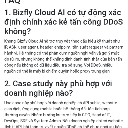
FAQ
1. Bizfly Cloud AI có tự động xác
định chính xác kẻ tấn công DDoS
không?
Không. Bizfly Cloud AI hỗ trợ truy vết theo dấu hiệu kỹ thuật như
IP, ASN, user agent, header, endpoint, tần suất request và pattern
hành vi. Hệ thống có thể phân cụm nguồn nghi vấn và gợi ý mức
độ rủi ro, nhưng không thể khẳng định danh tính thật của bên tấn
công nếu không có dữ liệu điều tra bổ sung. Với DDoS, nhiều
nguồn có thể là máy bị chiếm quyền hoặc proxy trung gian.
2. Case study này phù hợp với
doanh nghiệp nào?
Use case này phù hợp với doanh nghiệp có API public, website
giao dịch, ứng dụng mobile hoặc hệ thống đối tác tích hợp
thường xuyên. Nhóm hưởng lợi trực tiếp là CTO, Head of IT,
DevOps, SRE và System Admin. Nếu doanh nghiệp chỉ có website
tĩnh ít API, bài toán truy vết nguồn DDoS có thể chưa phải ưu tiên