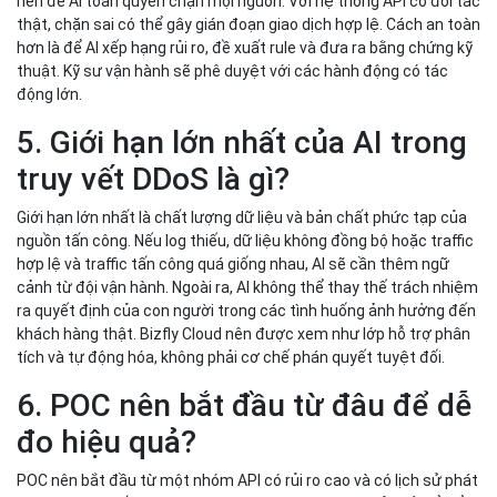
nên để AI toàn quyền chặn mọi nguồn. Với hệ thống API có đối tác
thật, chặn sai có thể gây gián đoạn giao dịch hợp lệ. Cách an toàn
hơn là để AI xếp hạng rủi ro, đề xuất rule và đưa ra bằng chứng kỹ
thuật. Kỹ sư vận hành sẽ phê duyệt với các hành động có tác
động lớn.
5. Giới hạn lớn nhất của AI trong
truy vết DDoS là gì?
Giới hạn lớn nhất là chất lượng dữ liệu và bản chất phức tạp của
nguồn tấn công. Nếu log thiếu, dữ liệu không đồng bộ hoặc traffic
hợp lệ và traffic tấn công quá giống nhau, AI sẽ cần thêm ngữ
cảnh từ đội vận hành. Ngoài ra, AI không thể thay thế trách nhiệm
ra quyết định của con người trong các tình huống ảnh hưởng đến
khách hàng thật. Bizfly Cloud nên được xem như lớp hỗ trợ phân
tích và tự động hóa, không phải cơ chế phán quyết tuyệt đối.
6. POC nên bắt đầu từ đâu để dễ
đo hiệu quả?
POC nên bắt đầu từ một nhóm API có rủi ro cao và có lịch sử phát