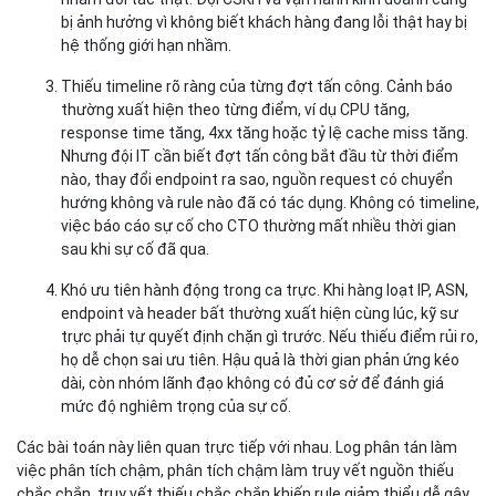
bị ảnh hưởng vì không biết khách hàng đang lỗi thật hay bị
hệ thống giới hạn nhầm.
Thiếu timeline rõ ràng của từng đợt tấn công.
Cảnh báo
thường xuất hiện theo từng điểm, ví dụ CPU tăng,
response time tăng, 4xx tăng hoặc tỷ lệ cache miss tăng.
Nhưng đội IT cần biết đợt tấn công bắt đầu từ thời điểm
nào, thay đổi endpoint ra sao, nguồn request có chuyển
hướng không và rule nào đã có tác dụng. Không có timeline,
việc báo cáo sự cố cho CTO thường mất nhiều thời gian
sau khi sự cố đã qua.
Khó ưu tiên hành động trong ca trực.
Khi hàng loạt IP, ASN,
endpoint và header bất thường xuất hiện cùng lúc, kỹ sư
trực phải tự quyết định chặn gì trước. Nếu thiếu điểm rủi ro,
họ dễ chọn sai ưu tiên. Hậu quả là thời gian phản ứng kéo
dài, còn nhóm lãnh đạo không có đủ cơ sở để đánh giá
mức độ nghiêm trọng của sự cố.
Các bài toán này liên quan trực tiếp với nhau. Log phân tán làm
việc phân tích chậm, phân tích chậm làm truy vết nguồn thiếu
chắc chắn, truy vết thiếu chắc chắn khiến rule giảm thiểu dễ gây