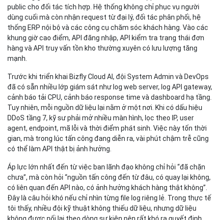
public cho đối tác tích hợp. Hệ thống không chỉ phục vụ người
dùng cuối mà còn nhận request từ đại lý, đối tác phân phối, hệ
thống ERP nội bộ và các công cụ chăm sóc khách hàng. Vào các
khung giờ cao điểm, API đăng nhập, API kiểm tra trạng thái đơn
hàng và API truy vấn tồn kho thường xuyên có lưu lượng tăng
mạnh.
Trước khi triển khai Bizfly Cloud AI, đội System Admin và DevOps
đã có sẵn nhiều lớp giám sát như log web server, log API gateway,
cảnh báo tải CPU, cảnh báo response time và dashboard hạ tầng.
Tuy nhiên, mỗi nguồn dữ liệu lại nằm ở một nơi. Khi có dấu hiệu
DDoS tầng 7, kỹ sư phải mở nhiều màn hình, lọc theo IP, user
agent, endpoint, mã lỗi và thời điểm phát sinh. Việc này tốn thời
gian, mà trong lúc tấn công đang diễn ra, vài phút chậm trễ cũng
có thể làm API thật bị ảnh hưởng.
Áp lực lớn nhất đến từ việc ban lãnh đạo không chỉ hỏi “đã chặn
chưa”, mà còn hỏi “nguồn tấn công đến từ đâu, có quay lại không,
có liên quan đến API nào, có ảnh hưởng khách hàng thật không”.
Đây là câu hỏi khó nếu chỉ nhìn từng file log riêng lẻ. Trong thực tế
tôi thấy, nhiều đội kỹ thuật không thiếu dữ liệu, nhưng dữ liệu
không được nối lại theo dòng sự kiện nên rất khó ra quyết định