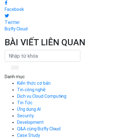
Facebook
Twitter
Bizfly Cloud
BÀI VIẾT LIÊN QUAN
Danh mục
Kiến thức cơ bản
Tin công nghệ
Dịch vụ Cloud Computing
Tin Tức
Cloud Server
CDN
Ứng dụng AI
Load Balancer
Security
Auto Scaling
Development
Container Registry
Q&A cùng Bizfly Cloud
Kubernetes
Case Study
Q&A về Bizfly Cloud Server