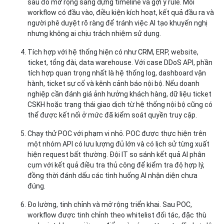
sau đó mở rộng sang dựng timeline và gợi ý rule. Mỗi
workflow có đầu vào, điều kiện kích hoạt, kết quả đầu ra và
người phê duyệt rõ ràng để tránh việc AI tạo khuyến nghị
nhưng không ai chịu trách nhiệm sử dụng.
Tích hợp với hệ thống hiện có như CRM, ERP, website,
ticket, tổng đài, data warehouse.
Với case DDoS API, phần
tích hợp quan trọng nhất là hệ thống log, dashboard vận
hành, ticket sự cố và kênh cảnh báo nội bộ. Nếu doanh
nghiệp cần đánh giá ảnh hưởng khách hàng, dữ liệu ticket
CSKH hoặc trạng thái giao dịch từ hệ thống nội bộ cũng có
thể được kết nối ở mức đã kiểm soát quyền truy cập.
Chạy thử POC với phạm vi nhỏ.
POC được thực hiện trên
một nhóm API có lưu lượng đủ lớn và có lịch sử từng xuất
hiện request bất thường. Đội IT so sánh kết quả AI phân
cụm với kết quả điều tra thủ công để kiểm tra độ hợp lý,
đồng thời đánh dấu các tình huống AI nhận diện chưa
đúng.
Đo lường, tinh chỉnh và mở rộng triển khai.
Sau POC,
workflow được tinh chỉnh theo whitelist đối tác, đặc thù