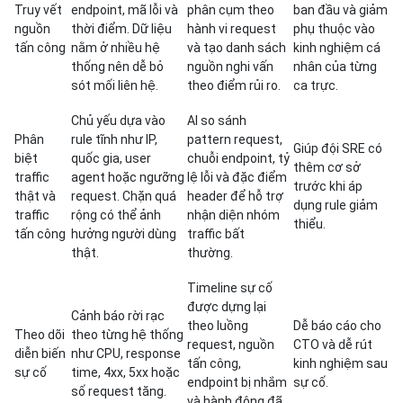
Truy vết
endpoint, mã lỗi và
phân cụm theo
ban đầu và giảm
nguồn
thời điểm. Dữ liệu
hành vi request
phụ thuộc vào
tấn công
nằm ở nhiều hệ
và tạo danh sách
kinh nghiệm cá
thống nên dễ bỏ
nguồn nghi vấn
nhân của từng
sót mối liên hệ.
theo điểm rủi ro.
ca trực.
Chủ yếu dựa vào
AI so sánh
Phân
rule tĩnh như IP,
pattern request,
Giúp đội SRE có
biệt
quốc gia, user
chuỗi endpoint, tỷ
thêm cơ sở
traffic
agent hoặc ngưỡng
lệ lỗi và đặc điểm
trước khi áp
thật và
request. Chặn quá
header để hỗ trợ
dụng rule giảm
traffic
rộng có thể ảnh
nhận diện nhóm
thiểu.
tấn công
hưởng người dùng
traffic bất
thật.
thường.
Timeline sự cố
được dựng lại
Cảnh báo rời rạc
theo luồng
Dễ báo cáo cho
Theo dõi
theo từng hệ thống
request, nguồn
CTO và dễ rút
diễn biến
như CPU, response
tấn công,
kinh nghiệm sau
sự cố
time, 4xx, 5xx hoặc
endpoint bị nhắm
sự cố.
số request tăng.
và hành động đã