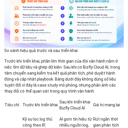
So sánh hiệu quả trước và sau triển khai
Trước khi triển khai, phần lớn thời gian của đội vận hành nằm ở
việc tìm dữ liệu và ghép dữ kiện. Sau khi có Bizfly Cloud AI, trọng
tâm chuyển sang kiểm tra kết quả phân tích, phê duyệt hành
động và cập nhật playbook. Bảng dưới đây không dùng số liệu
tuyệt đối vì đây là case study mô phỏng, nhưng phản ánh các
thay đổi có thể quan sát trong quy trình vận hành.
Sau khi triển khai
Tiêu chí
Trước khi triển khai
Giá trị mang lại
Bizfly Cloud AI
Kỹ sư lọc log thủ
AI gom tín hiệu từ
Rút ngắn thời
công theo IP,
nhiều nguồn log,
gian phân tích