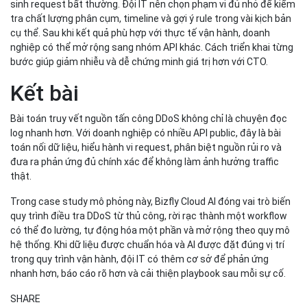
sinh request bất thường. Đội IT nên chọn phạm vi đủ nhỏ để kiểm
tra chất lượng phân cụm, timeline và gợi ý rule trong vài kịch bản
cụ thể. Sau khi kết quả phù hợp với thực tế vận hành, doanh
nghiệp có thể mở rộng sang nhóm API khác. Cách triển khai từng
bước giúp giảm nhiễu và dễ chứng minh giá trị hơn với CTO.
Kết bài
Bài toán truy vết nguồn tấn công DDoS không chỉ là chuyện đọc
log nhanh hơn. Với doanh nghiệp có nhiều API public, đây là bài
toán nối dữ liệu, hiểu hành vi request, phân biệt nguồn rủi ro và
đưa ra phản ứng đủ chính xác để không làm ảnh hưởng traffic
thật.
Trong case study mô phỏng này, Bizfly Cloud AI đóng vai trò biến
quy trình điều tra DDoS từ thủ công, rời rạc thành một workflow
có thể đo lường, tự động hóa một phần và mở rộng theo quy mô
hệ thống. Khi dữ liệu được chuẩn hóa và AI được đặt đúng vị trí
trong quy trình vận hành, đội IT có thêm cơ sở để phản ứng
nhanh hơn, báo cáo rõ hơn và cải thiện playbook sau mỗi sự cố.
SHARE