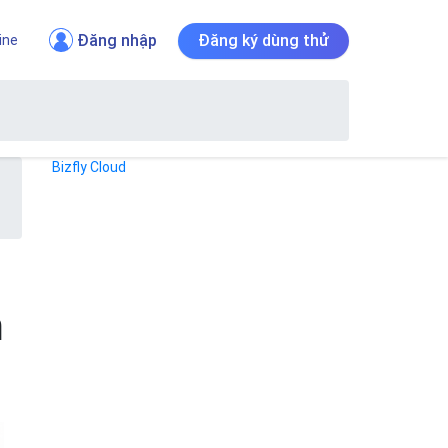
Đăng nhập
Đăng ký dùng thử
ine
Bizfly Cloud
m