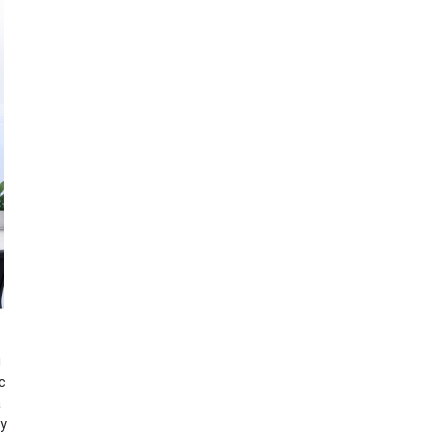
i
ic
a
uy