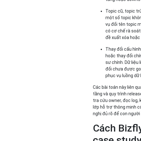
Topic cũ, topic t
một số topic khô
vụ đổi tên topic 
có cơ chế rà soát
đề xuất xóa hoặc 
Thay đổi cấu hình 
hoặc thay đổi chí
sư chính. Dữ liệu
đổi chưa được gom
phục vụ luồng dữ 
Các bài toán này liên qu
tầng và quy trình releas
tra cứu owner, đọc log,
lớp hỗ trợ thông minh c
nghị đủ rõ để con người
Cách Bizfl
case stud