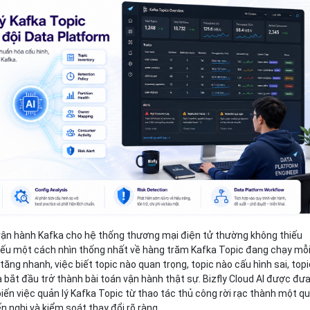
Bảng giá
Bảng giá
Bảng giá
Bảng giá
vận hành Kafka cho hệ thống thương mại điện tử thường không thiếu
hiếu một cách nhìn thống nhất về hàng trăm Kafka Topic đang chạy mỗ
 tăng nhanh, việc biết topic nào quan trọng, topic nào cấu hình sai, top
bắt đầu trở thành bài toán vận hành thật sự. Bizfly Cloud AI được đư
iến việc quản lý Kafka Topic từ thao tác thủ công rời rạc thành một q
n nghị và kiểm soát thay đổi rõ ràng.