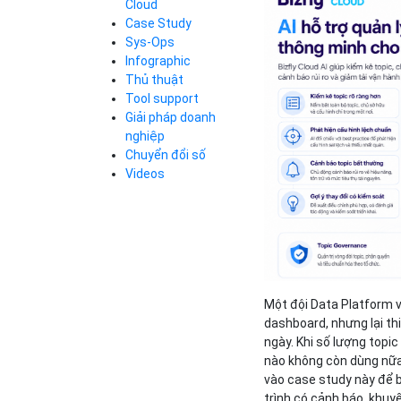
Cloud
Cloud Database
Case Study
Q&A về Bizfly
Bảng giá
Call Center
Cloud Server
Sys-Ops
Business Email
Q&A về Bizfly
Thao tác kết nối
Infographic
Simple Storage
tới server
Business Email
Thủ thuật
VOD
Videos
Videos
Tool support
Bảng giá
VPN
Giải pháp doanh
Traffic Manager
nghiệp
Cloud VPS
Chuyển đổi số
Kafka
Bảng giá
Videos
Videos
Bảng giá
Một đội Data Platform 
Bảng giá
dashboard, nhưng lại t
ngày. Khi số lượng topic
nào không còn dùng nữa 
vào case study này để b
trình có cảnh báo, khuyế