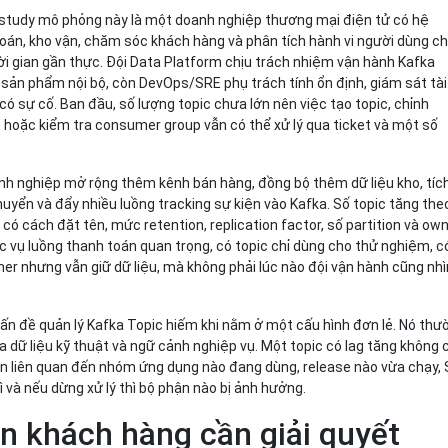
study mô phỏng này là một doanh nghiệp thương mại điện tử có hệ
oán, kho vận, chăm sóc khách hàng và phân tích hành vi người dùng c
hời gian gần thực. Đội Data Platform chịu trách nhiệm vận hành Kafka
sản phẩm nội bộ, còn DevOps/SRE phụ trách tính ổn định, giám sát tài
có sự cố. Ban đầu, số lượng topic chưa lớn nên việc tạo topic, chỉnh
on hoặc kiểm tra consumer group vẫn có thể xử lý qua ticket và một số
anh nghiệp mở rộng thêm kênh bán hàng, đồng bộ thêm dữ liệu kho, tíc
uyển và đẩy nhiều luồng tracking sự kiện vào Kafka. Số topic tăng the
i có cách đặt tên, mức retention, replication factor, số partition và ow
c vụ luồng thanh toán quan trọng, có topic chỉ dùng cho thử nghiệm, c
r nhưng vẫn giữ dữ liệu, mà không phải lúc nào đội vận hành cũng nhì
 vấn đề quản lý Kafka Topic hiếm khi nằm ở một cấu hình đơn lẻ. Nó thư
 dữ liệu kỹ thuật và ngữ cảnh nghiệp vụ. Một topic có lag tăng không 
òn liên quan đến nhóm ứng dụng nào đang dùng, release nào vừa chạy,
gì và nếu dừng xử lý thì bộ phận nào bị ảnh hưởng.
ớn khách hàng cần giải quyết