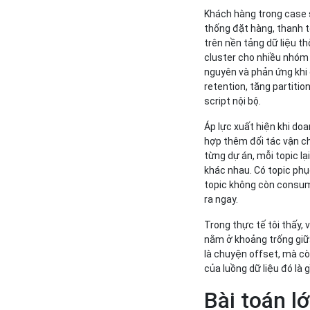
Khách hàng trong case 
thống đặt hàng, thanh t
trên nền tảng dữ liệu t
cluster cho nhiều nhóm 
nguyên và phản ứng khi 
retention, tăng partiti
script nội bộ.
Áp lực xuất hiện khi do
hợp thêm đối tác vận ch
từng dự án, mỗi topic lạ
khác nhau. Có topic phụ
topic không còn consume
ra ngay.
Trong thực tế tôi thấy,
nằm ở khoảng trống giữa
là chuyện offset, mà c
của luồng dữ liệu đó là 
Bài toán l