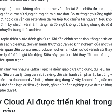
rùng hoặc topic không còn consumer vẫn tồn tại:
Sau nhiều đợt release
ng còn được sử dụng nhưng chưa được dọn. Có trường hợp luồng nghi
mới, topic cũ vẫn giữ retention dài và tiếp tục chiếm tài nguyên. Nếu kh
 định kỳ, chi phí vận hành tăng mà đội ngũ không có bằng chứng đủ rõ 
chuyển trạng thái archive.
topic thiếu bước đánh giá rủi ro:
Khi cần chỉnh retention, tăng partitio
nh sách cleanup, đội vận hành thường dựa vào kinh nghiệm của một và
 liên quan đến consumer, producer, schema, ticket sự cố và lịch sử tha
 lại để đánh giá tác động. Điều này tạo rủi ro khi thay đổi topic đang
liệu quan trọng.
an chặt với nhau vì Kafka Topic là điểm giao giữa ứng dụng, dữ liệu, hạ
e. Nếu chỉ xử lý từng cảnh báo riêng, đội vận hành vẫn phải lặp lại công 
 kiểm tra dashboard và hỏi lại nhóm ứng dụng. Vì vậy, khách hàng cần m
ó thể tổng hợp dữ liệu vận hành, gắn ngữ cảnh nghiệp vụ và đưa ra khu
 phê duyệt.
y Cloud AI được triển khai tron
y này