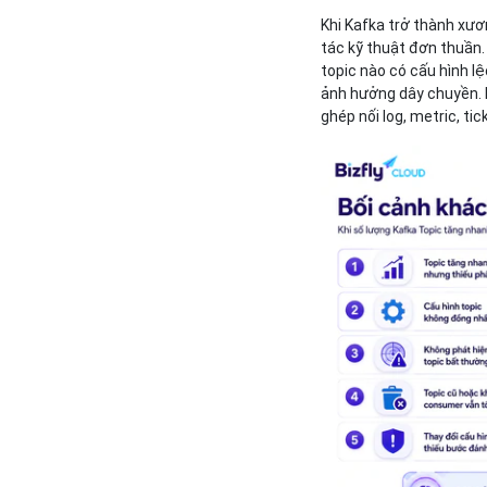
Khi Kafka trở thành xươ
tác kỹ thuật đơn thuần.
topic nào có cấu hình l
ảnh hưởng dây chuyền. N
ghép nối log, metric, ti