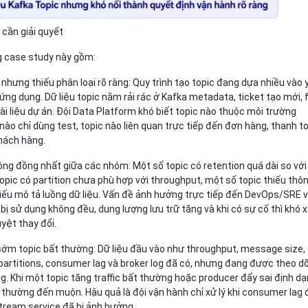
 cần giải quyết
g case study này gồm:
nhưng thiếu phân loại rõ ràng:
Quy trình tạo topic đang dựa nhiều vào 
ng dụng. Dữ liệu topic nằm rải rác ở Kafka metadata, ticket tạo mới, f
tài liệu dự án. Đội Data Platform khó biết topic nào thuộc môi trường
 nào chỉ dùng test, topic nào liên quan trực tiếp đến đơn hàng, thanh t
hách hàng.
hông đồng nhất giữa các nhóm:
Một số topic có retention quá dài so với
opic có partition chưa phù hợp với throughput, một số topic thiếu thô
iếu mô tả luồng dữ liệu. Vấn đề ảnh hưởng trực tiếp đến DevOps/SRE v
 bị sử dụng không đều, dung lượng lưu trữ tăng và khi có sự cố thì khó 
uyệt thay đổi.
sớm topic bất thường:
Dữ liệu đầu vào như throughput, message size,
partitions, consumer lag và broker log đã có, nhưng đang được theo dõ
ng. Khi một topic tăng traffic bất thường hoặc producer đẩy sai định d
 thường đến muộn. Hậu quả là đội vận hành chỉ xử lý khi consumer lag 
ream service đã bị ảnh hưởng.