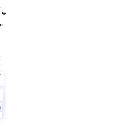
o
ọng,
y
an