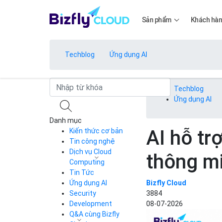
Sản phẩm
Khách hà
Techblog
Ứng dụng AI
Bảng giá
Techblog
Ứng dụng AI
Danh mục
Bảng giá
AI hỗ tr
Kiến thức cơ bản
Tin công nghệ
Dịch vụ Cloud
thông mi
Bảng giá
Computing
Tin Tức
Cloud Server
CDN
Ứng dụng AI
Bizfly Cloud
Load Balancer
Security
3884
Bảng giá
Auto Scaling
Development
08-07-2026
Container Registry
Q&A cùng Bizfly
Kubernetes