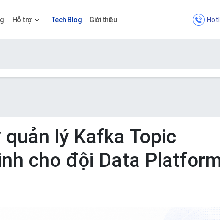
Hotl
ng
Hỗ trợ
Tech Blog
Giới thiệu
Bảng giá
Bảng giá
ợ quản lý Kafka Topic
nh cho đội Data Platfor
Apps
Bảng giá