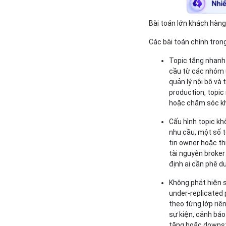
Bài toán lớn khách hàng
Các bài toán chính tron
Topic tăng nhanh 
cầu từ các nhóm ứ
quản lý nội bộ và 
production, topic
hoặc chăm sóc k
Cấu hình topic k
nhu cầu, một số t
tin owner hoặc th
tài nguyên broker
định ai cần phê d
Không phát hiện 
under-replicated 
theo từng lớp riê
sự kiện, cảnh báo
tăng hoặc downst