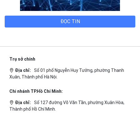
Chi nhánh TP.Hải Phòng:
Địa chỉ:
310 Hai Bà Trưng, phường Lê Chân, TP. Hải
Phòng.
© 2014 Bizfly Cloud. All Rights Reserved
Điều khoản sử dụng
|
Cam kết chất lượng dịch vụ - SLA