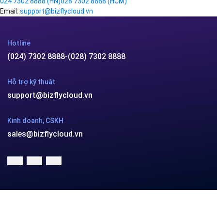
024 7302 8888
(HN)
028 7302 8888
(HCM)
Email:
support@bizflycloud.vn
Hotline
(024) 7302 8888
-
(028) 7302 8888
Hỗ trợ kỹ thuật
support@bizflycloud.vn
Kinh doanh, CSKH
sales@bizflycloud.vn