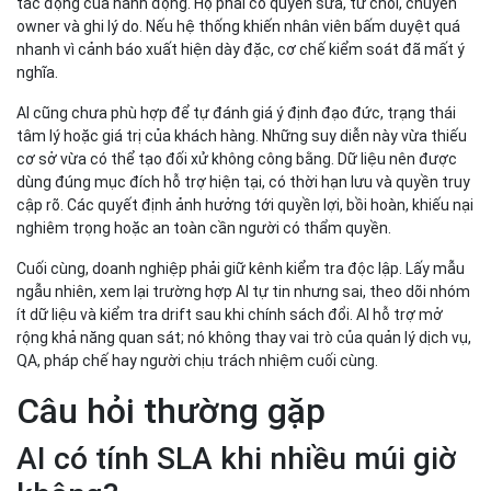
tác động của hành động. Họ phải có quyền sửa, từ chối, chuyển
owner và ghi lý do. Nếu hệ thống khiến nhân viên bấm duyệt quá
nhanh vì cảnh báo xuất hiện dày đặc, cơ chế kiểm soát đã mất ý
nghĩa.
AI cũng chưa phù hợp để tự đánh giá ý định đạo đức, trạng thái
tâm lý hoặc giá trị của khách hàng. Những suy diễn này vừa thiếu
cơ sở vừa có thể tạo đối xử không công bằng. Dữ liệu nên được
dùng đúng mục đích hỗ trợ hiện tại, có thời hạn lưu và quyền truy
cập rõ. Các quyết định ảnh hưởng tới quyền lợi, bồi hoàn, khiếu nại
nghiêm trọng hoặc an toàn cần người có thẩm quyền.
Cuối cùng, doanh nghiệp phải giữ kênh kiểm tra độc lập. Lấy mẫu
ngẫu nhiên, xem lại trường hợp AI tự tin nhưng sai, theo dõi nhóm
ít dữ liệu và kiểm tra drift sau khi chính sách đổi. AI hỗ trợ mở
rộng khả năng quan sát; nó không thay vai trò của quản lý dịch vụ,
QA, pháp chế hay người chịu trách nhiệm cuối cùng.
Câu hỏi thường gặp
AI có tính SLA khi nhiều múi giờ