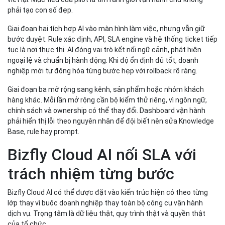
phải tạo con số đẹp.
Giai đoạn hai tích hợp AI vào màn hình làm việc, nhưng vẫn giữ
bước duyệt. Rule xác định, API, SLA engine và hệ thống ticket tiếp
tục là nơi thực thi. AI đóng vai trò kết nối ngữ cảnh, phát hiện
ngoại lệ và chuẩn bị hành động. Khi độ ổn định đủ tốt, doanh
nghiệp mới tự động hóa từng bước hẹp với rollback rõ ràng.
Giai đoạn ba mở rộng sang kênh, sản phẩm hoặc nhóm khách
hàng khác. Mỗi lần mở rộng cần bộ kiểm thử riêng, vì ngôn ngữ,
chính sách và ownership có thể thay đổi. Dashboard vận hành
phải hiển thị lỗi theo nguyên nhân để đội biết nên sửa Knowledge
Base, rule hay prompt.
Bizfly Cloud AI nối SLA với
trách nhiệm từng bước
Bizfly Cloud AI có thể được đặt vào kiến trúc hiện có theo từng
lớp thay vì buộc doanh nghiệp thay toàn bộ công cụ vận hành
dịch vụ. Trọng tâm là dữ liệu thật, quy trình thật và quyền thật
của tổ chức.