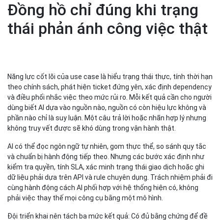
Đồng hồ chỉ đúng khi trạng
thái phản ánh công việc thật
Năng lực cốt lõi của use case là hiểu trạng thái thực, tính thời hạn
theo chính sách, phát hiện ticket đứng yên, xác định dependency
và điều phối nhắc việc theo mức rủi ro. Mỗi kết quả cần cho người
dùng biết AI dựa vào nguồn nào, nguồn có còn hiệu lực không và
phần nào chỉ là suy luận. Một câu trả lời hoặc nhãn hợp lý nhưng
không truy vết được sẽ khó dùng trong vận hành thật.
AI có thể đọc ngôn ngữ tự nhiên, gom thực thể, so sánh quy tắc
và chuẩn bị hành động tiếp theo. Nhưng các bước xác định như
kiểm tra quyền, tính SLA, xác minh trạng thái giao dịch hoặc ghi
dữ liệu phải dựa trên API và rule chuyên dụng. Trách nhiệm phải đi
cùng hành động cách AI phối hợp với hệ thống hiện có, không
phải việc thay thế mọi công cụ bằng một mô hình.
Đội triển khai nên tách ba mức kết quả: Có đủ bằng chứng để đề