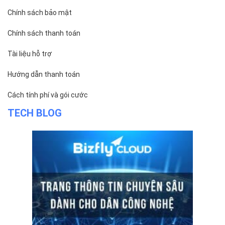
ĐỌC TIN
Trụ sở chính
Địa chỉ:
Số 01 phố Nguyễn Huy Tưởng, phường Thanh
Xuân, Thành phố Hà Nội.
Chi nhánh TP.Hồ Chí Minh:
Địa chỉ:
Số 127 đường Võ Văn Tần, phường Xuân Hòa,
Thành phố Hồ Chí Minh.