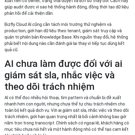
xuất nên có owner, trạng thái duyệt và lịch sử thay đổi. Cách này
giúp audit được vì sao hệ thống hành động, đồng thời tạo dữ liệu
phản hồi để cải thiện dần.
Bizfly Cloud AI cũng cần tách môi trường thử nghiệm và
production, giới hạn dữ liệu theo tenant, giám sát truy cập và
quản trị phiên bản Knowledge Base. Khi nguồn thay đổi, hệ thống
phải biết nội dung nào cần đánh giá lại thay vì tiếp tục dùng kết
quả cũ.
AI chưa làm được đối với ai
giám sát sla, nhắc việc và
theo dõi trách nhiệm
AI có thể đọc nhiều hội thoại, tìm pattern và chuẩn bị đề xuất
nhanh hơn con người, nhưng chưa thể tự chịu trách nhiệm cho
toàn bộ kết quả dịch vụ. Với ai giám sát sla, nhắc việc và theo dõi
trách nhiệm, giới hạn quan trọng nhất là bối cảnh không bao giờ
nằm trọn trong transcript. Chính sách có ngoại lệ, khách hàng có
mục tiêu chưa nói hết và một hành động nhỏ có thể tạo cam kết