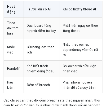
Hoạt
Trước khi có AI
Khi có Bizfly Cloud AI
động
Theo
Dashboard tổng
Phát hiện nguy cơ theo
dõi thời
hợp và kiểm tra tay
từng ticket
hạn
Nhắc theo owner,
Nhắc
Gửi hàng loạt theo
dependency và mức rủi
việc
lịch
ro
Khó biết trách
Ghi owner và điều kiện
Handoff
nhiệm đang ở đâu
nhận việc
Hậu
Phân nhóm nguyên
Đếm số breach
kiểm
nhân để sửa quy trình
Các chỉ số cần theo dõi gồm breach rate theo nguyên nhân, thời
gian ticket đứng yên, tỷ lệ nhắc được hành động, số lần handoff