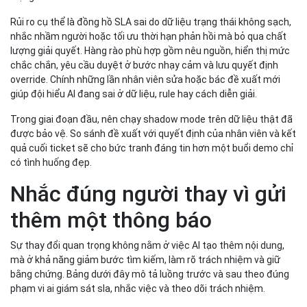
Rủi ro cụ thể là đồng hồ SLA sai do dữ liệu trạng thái không sạch,
nhắc nhầm người hoặc tối ưu thời hạn phản hồi mà bỏ qua chất
lượng giải quyết. Hàng rào phù hợp gồm nêu nguồn, hiển thị mức
chắc chắn, yêu cầu duyệt ở bước nhạy cảm và lưu quyết định
override. Chính những lần nhân viên sửa hoặc bác đề xuất mới
giúp đội hiểu AI đang sai ở dữ liệu, rule hay cách diễn giải.
Trong giai đoạn đầu, nên chạy shadow mode trên dữ liệu thật đã
được bảo vệ. So sánh đề xuất với quyết định của nhân viên và kết
quả cuối ticket sẽ cho bức tranh đáng tin hơn một buổi demo chỉ
có tình huống đẹp.
Nhắc đúng người thay vì gửi
thêm một thông báo
Sự thay đổi quan trọng không nằm ở việc AI tạo thêm nội dung,
mà ở khả năng giảm bước tìm kiếm, làm rõ trách nhiệm và giữ
bằng chứng. Bảng dưới đây mô tả luồng trước và sau theo đúng
phạm vi ai giám sát sla, nhắc việc và theo dõi trách nhiệm.