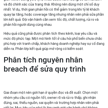
và độ chính xác của trạng thái. Không nên dùng một chỉ số duy
nhất. Ví dụ, thời gian phản hồi có thể giảm trong khi tỷ lệ khách
quay lại tăng; hoặc coverage tăng nhưng nhân viên phải sửa phần
lớn kết quả. Đội vận hành cần xem tốc độ, chất lượng, rủi ro và
phản hồi người dùng cùng nhau.
Hiệu quả cũng phải được phân tích theo kênh, loại yêu cầu và
mức độ phức tạp. Một mô hình tốt ở câu hỏi phổ biến chưa chắc
phù hợp với tranh chấp, khách hàng doanh nghiệp hay sự cố đang
diễn ra. Phân lớp kết quả giúp mở rộng có kiểm soát.
Phân tích nguyên nhân
breach để sửa quy trình
Giai đoạn một nên giới hạn ở quyền đọc và đề xuất. Chọn một
nhóm yêu cầu có nguồn tốt, owner rõ và rủi ro thấp; ghi nhận
đúng, sai, thiếu nguồn, sai quyền và trường hợp nhân viên phải
viết lại. Mục tiêu của pilot là tìm ranh giới vận hành chứ không