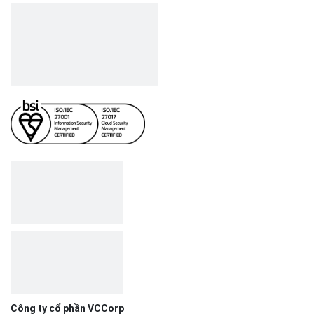
Công ty cổ phần VCCorp
Số 01 phố Nguyễn Huy Tưởng,
phường Thanh Xuân,
Thành phố Hà Nội.
MST/ĐKKD: 0101871229 do
Sở Kế hoạch và Đầu tư
cấp ngày 27/8/2015
SẢN PHẨM