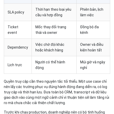
Thời hạn theo loại yêu
Phiên bản, lịch
SLA policy
cầu và hợp đồng
làm việc
Ticket
Mốc thay đổi trạng
Đồng bộ đa
event
thái và owner
kênh
Việc chờ đội khác
Owner và điều
Dependency
hoặc khách hàng
kiện hoàn tất
Người có thể hành
Múi giờ và ngày
Lịch trực
động
nghỉ
Quyền truy cập cần theo nguyên tắc tối thiểu. Một use case chỉ
nên lấy các trường phục vụ đúng hành động đang diễn ra, có log
truy cập và thời hạn lưu. Đưa toàn bộ CRM, transcript và dữ liệu
giao dịch vào cùng một ngữ cảnh chỉ vì thuận tiện sẽ làm tăng rủi
ro mà chưa chắc cải thiện chất lượng.
Trước khi chạy production, doanh nghiệp nên có bộ tình huống