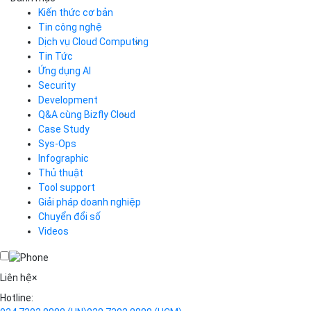
Kiến thức cơ bản
Tin công nghệ
Dịch vụ Cloud Computing
Tin Tức
Cloud Server
CDN
Ứng dụng AI
Load Balancer
Security
Auto Scaling
Development
Container Registry
Q&A cùng Bizfly Cloud
Kubernetes
Case Study
Q&A về Bizfly Cloud Server
Cloud Database
Q&A về Bizfly Business Email
Thao tác kết nối tới server
Sys-Ops
Call Center
Videos
Videos
Infographic
Business Email
Thủ thuật
Simple Storage
Tool support
VOD
Giải pháp doanh nghiệp
VPN
Chuyển đổi số
Traffic Manager
Videos
Cloud VPS
Kafka
Videos
Liên hệ
×
Hotline: