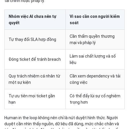
tài chính hoặc pháp lý.
Nhóm việc AI chưa nên tự
Vì sao cần con người kiểm
quyết
soát
Cần thẩm quyền thương
Tự thay đổi SLA hợp đồng
mại và pháp lý
Làm sai chất lượng và số
Đóng ticket để tránh breach
liệu
Quy trách nhiệm cá nhân từ
Cần xem dependency và tải
một sự kiện
công việc
Tự ưu tiên mọi ticket gần
Có thể đẩy lùi sự cố nghiêm
hạn
trọng hơn
Human in the loop không nên chỉ là nút duyệt hình thức. Người
duyệt cần nhìn thấy nguồn, dữ liệu đã dùng, mức chắc chắn và