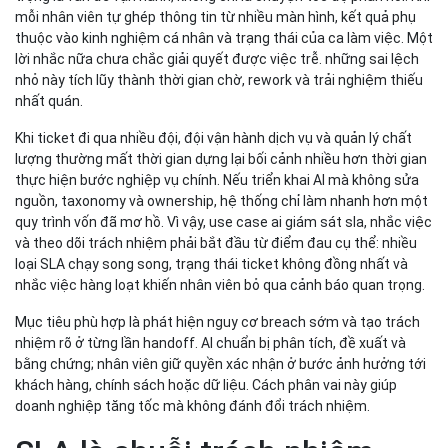
mỗi nhân viên tự ghép thông tin từ nhiều màn hình, kết quả phụ
thuộc vào kinh nghiệm cá nhân và trạng thái của ca làm việc. Một
lời nhắc nữa chưa chắc giải quyết được việc trễ. những sai lệch
nhỏ này tích lũy thành thời gian chờ, rework và trải nghiệm thiếu
nhất quán.
Khi ticket đi qua nhiều đội, đội vận hành dịch vụ và quản lý chất
lượng thường mất thời gian dựng lại bối cảnh nhiều hơn thời gian
thực hiện bước nghiệp vụ chính. Nếu triển khai AI mà không sửa
nguồn, taxonomy và ownership, hệ thống chỉ làm nhanh hơn một
quy trình vốn đã mơ hồ. Vì vậy, use case ai giám sát sla, nhắc việc
và theo dõi trách nhiệm phải bắt đầu từ điểm đau cụ thể: nhiều
loại SLA chạy song song, trạng thái ticket không đồng nhất và
nhắc việc hàng loạt khiến nhân viên bỏ qua cảnh báo quan trọng.
Mục tiêu phù hợp là phát hiện nguy cơ breach sớm và tạo trách
nhiệm rõ ở từng lần handoff. AI chuẩn bị phân tích, đề xuất và
bằng chứng; nhân viên giữ quyền xác nhận ở bước ảnh hưởng tới
khách hàng, chính sách hoặc dữ liệu. Cách phân vai này giúp
doanh nghiệp tăng tốc mà không đánh đổi trách nhiệm.