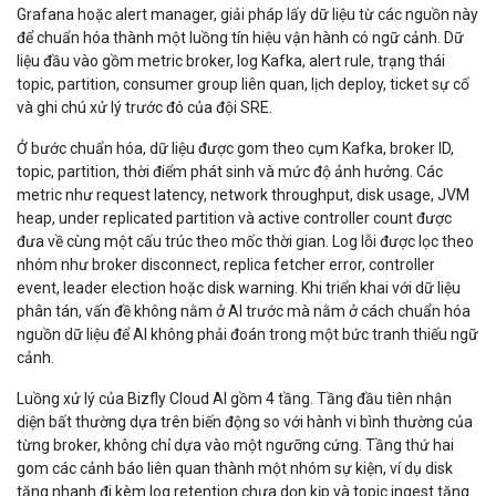
Grafana hoặc alert manager, giải pháp lấy dữ liệu từ các nguồn này
để chuẩn hóa thành một luồng tín hiệu vận hành có ngữ cảnh. Dữ
liệu đầu vào gồm metric broker, log Kafka, alert rule, trạng thái
topic, partition, consumer group liên quan, lịch deploy, ticket sự cố
và ghi chú xử lý trước đó của đội SRE.
Ở bước chuẩn hóa, dữ liệu được gom theo cụm Kafka, broker ID,
topic, partition, thời điểm phát sinh và mức độ ảnh hưởng. Các
metric như request latency, network throughput, disk usage, JVM
heap, under replicated partition và active controller count được
đưa về cùng một cấu trúc theo mốc thời gian. Log lỗi được lọc theo
nhóm như broker disconnect, replica fetcher error, controller
event, leader election hoặc disk warning. Khi triển khai với dữ liệu
phân tán, vấn đề không nằm ở AI trước mà nằm ở cách chuẩn hóa
nguồn dữ liệu để AI không phải đoán trong một bức tranh thiếu ngữ
cảnh.
Luồng xử lý của Bizfly Cloud AI gồm 4 tầng. Tầng đầu tiên nhận
diện bất thường dựa trên biến động so với hành vi bình thường của
từng broker, không chỉ dựa vào một ngưỡng cứng. Tầng thứ hai
gom các cảnh báo liên quan thành một nhóm sự kiện, ví dụ disk
tăng nhanh đi kèm log retention chưa dọn kịp và topic ingest tăng