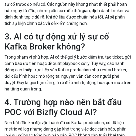
sự cố trước đó nếu có. Các nguồn này không nhất thiết phải hoàn
hảo ngay từ đầu, nhưng cần có mốc thời gian, định danh broker và
định danh topic đủ rõ. Khi dữ liệu được chuẩn hóa tốt, AI sẽ phân
tích sự kiện chính xác và dễ kiểm chứng hơn.
3. AI có tự động xử lý sự cố
Kafka Broker không?
Trong phạm vi phù hợp, AI có thể gợi ý bước kiểm tra, tạo ticket, gửi
cảnh báo ưu tiên hoặc đề xuất playbook xử lý. Tuy vậy, các hành
động can thiệp trực tiếp vào Kafka production như restart broker,
đổi cấu hình hoặc mở rộng tài nguyên vẫn cần con người phê
duyệt. Đây là giới hạn cần giữ rõ để tránh tự động hóa quá mức trên
hạ tầng quan trọng.
4. Trường hợp nào nên bắt đầu
POC với Bizfly Cloud AI?
Nên bắt đầu khi đội vận hành đã có Kafka production, có dữ liệu
metric và log nhưng đang gặp khó trong việc đọc cảnh báo, phân
loại sự cố hoặc tổng hợp báo cáo. POC không cần triển khai trên