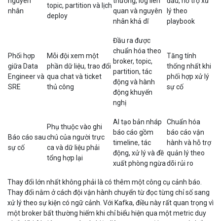
nguyên
thường, log liên
đầu, hỗ trợ xử
topic, partition và lịch
nhân
quan và nguyên
lý theo
deploy
nhân khả dĩ
playbook
Đầu ra được
chuẩn hóa theo
Phối hợp
Mỗi đội xem một
Tăng tính
broker, topic,
giữa Data
phần dữ liệu, trao đổi
thống nhất khi
partition, tác
Engineer và
qua chat và ticket
phối hợp xử lý
động và hành
SRE
thủ công
sự cố
động khuyến
nghị
AI tạo bản nháp
Chuẩn hóa
Phụ thuộc vào ghi
báo cáo gồm
báo cáo vận
Báo cáo sau
chú của người trực
timeline, tác
hành và hỗ trợ
sự cố
ca và dữ liệu phải
động, xử lý và đề
quản lý theo
tổng hợp lại
xuất phòng ngừa
dõi rủi ro
Thay đổi lớn nhất không phải là có thêm một công cụ cảnh báo.
Thay đổi nằm ở cách đội vận hành chuyển từ đọc từng chỉ số sang
xử lý theo sự kiện có ngữ cảnh. Với Kafka, điều này rất quan trọng vì
một broker bất thường hiếm khi chỉ biểu hiện qua một metric duy