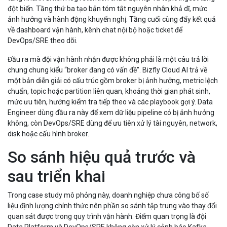
đột biến. Tầng thứ ba tạo bản tóm tắt nguyên nhân khả dĩ, mức
ảnh hưởng và hành động khuyến nghị. Tầng cuối cùng đẩy kết quả
về dashboard vận hành, kênh chat nội bộ hoặc ticket để
DevOps/SRE theo dõi.
Đầu ra mà đội vận hành nhận được không phải là một câu trả lời
chung chung kiểu “broker đang có vấn đề”. Bizfly Cloud AI trả về
một bản diễn giải có cấu trúc gồm broker bị ảnh hưởng, metric lệch
chuẩn, topic hoặc partition liên quan, khoảng thời gian phát sinh,
mức ưu tiên, hướng kiểm tra tiếp theo và các playbook gợi ý. Data
Engineer dùng đầu ra này để xem dữ liệu pipeline có bị ảnh hưởng
không, còn DevOps/SRE dùng để ưu tiên xử lý tài nguyên, network,
disk hoặc cấu hình broker.
So sánh hiệu quả trước và
sau triển khai
Trong case study mô phỏng này, doanh nghiệp chưa công bố số
liệu định lượng chính thức nên phần so sánh tập trung vào thay đổi
quan sát được trong quy trình vận hành. Điểm quan trọng là đội