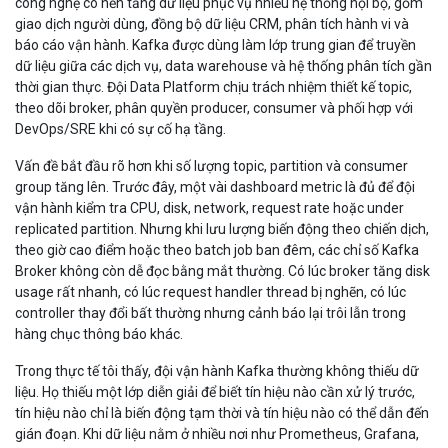
công nghệ có nền tảng dữ liệu phục vụ nhiều hệ thống nội bộ, gồm
giao dịch người dùng, đồng bộ dữ liệu CRM, phân tích hành vi và
báo cáo vận hành. Kafka được dùng làm lớp trung gian để truyền
dữ liệu giữa các dịch vụ, data warehouse và hệ thống phân tích gần
thời gian thực. Đội Data Platform chịu trách nhiệm thiết kế topic,
theo dõi broker, phân quyền producer, consumer và phối hợp với
DevOps/SRE khi có sự cố hạ tầng.
Vấn đề bắt đầu rõ hơn khi số lượng topic, partition và consumer
group tăng lên. Trước đây, một vài dashboard metric là đủ để đội
vận hành kiểm tra CPU, disk, network, request rate hoặc under
replicated partition. Nhưng khi lưu lượng biến động theo chiến dịch,
theo giờ cao điểm hoặc theo batch job ban đêm, các chỉ số Kafka
Broker không còn dễ đọc bằng mắt thường. Có lúc broker tăng disk
usage rất nhanh, có lúc request handler thread bị nghẽn, có lúc
controller thay đổi bất thường nhưng cảnh báo lại trôi lẫn trong
hàng chục thông báo khác.
Trong thực tế tôi thấy, đội vận hành Kafka thường không thiếu dữ
liệu. Họ thiếu một lớp diễn giải để biết tín hiệu nào cần xử lý trước,
tín hiệu nào chỉ là biến động tạm thời và tín hiệu nào có thể dẫn đến
gián đoạn. Khi dữ liệu nằm ở nhiều nơi như Prometheus, Grafana,