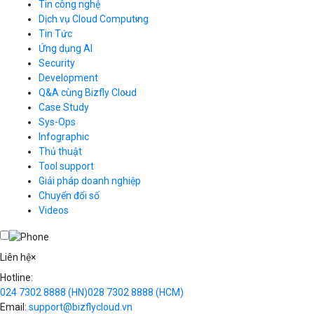
Tin công nghệ
Dịch vụ Cloud Computing
Tin Tức
Cloud Server
CDN
Ứng dụng AI
Load Balancer
Security
Auto Scaling
Development
Container Registry
Q&A cùng Bizfly Cloud
Kubernetes
Case Study
Q&A về Bizfly Cloud Server
Cloud Database
Q&A về Bizfly Business Email
Thao tác kết nối tới server
Sys-Ops
Call Center
Videos
Videos
Infographic
Business Email
Thủ thuật
Simple Storage
Tool support
VOD
Giải pháp doanh nghiệp
VPN
Chuyển đổi số
Traffic Manager
Videos
Cloud VPS
Kafka
Videos
Liên hệ
×
Hotline:
024 7302 8888
(HN)
028 7302 8888
(HCM)
Email:
support@bizflycloud.vn