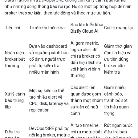
Data Platform và DevOps/SRE không còn xử lý cảnh báo Kafka
như những dòng thông báo rời rạc. Họ có một lớp tổng hợp để nhìn
broker theo sự kiện, theo tác động và theo mức ưu tiên.
Sau khi triển khai
Tiêu chí
Trước khi triển khai
Giá trị mang lại
Bizfly Cloud AI
AI gom metric,
Dựa vào dashboard
Giảm thời gian
log và alert để
Nhận diện
và ngưỡng cảnh báo
đọc tín hiệu và
chỉ ra broker có
broker bất
cố định, người trực
ưu tiên đúng
dấu hiệu lệch so
thường
phải tự kiểm tra
broker cần
với hành vi bình
nhiều màn hình
kiểm tra
thường
Các alert liên
Giảm nhiễu
Một sự kiện có thể
Xử lý cảnh
quan được gom
cảnh báo,
tạo nhiều alert về
báo trùng
thành một nhóm
tránh bỏ sót
CPU, disk, latency và
lặp
sự kiện có ngữ
tín hiệu quan
replication
cảnh
trọng
AI tạo timeline,
Rút ngắn bước
DevOps/SRE phải tự
Điều tra
chỉ ra metric bất
điều tra ban
nối log broker, metric