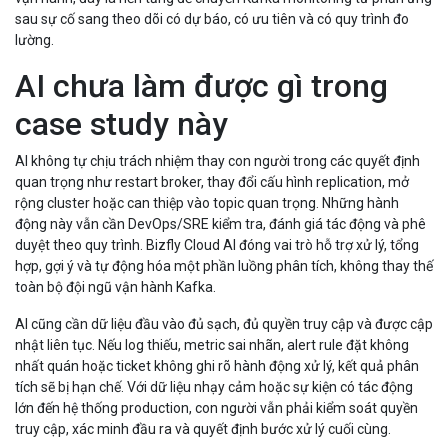
sau sự cố sang theo dõi có dự báo, có ưu tiên và có quy trình đo
lường.
AI chưa làm được gì trong
case study này
AI không tự chịu trách nhiệm thay con người trong các quyết định
quan trọng như restart broker, thay đổi cấu hình replication, mở
rộng cluster hoặc can thiệp vào topic quan trọng. Những hành
động này vẫn cần DevOps/SRE kiểm tra, đánh giá tác động và phê
duyệt theo quy trình. Bizfly Cloud AI đóng vai trò hỗ trợ xử lý, tổng
hợp, gợi ý và tự động hóa một phần luồng phân tích, không thay thế
toàn bộ đội ngũ vận hành Kafka.
AI cũng cần dữ liệu đầu vào đủ sạch, đủ quyền truy cập và được cập
nhật liên tục. Nếu log thiếu, metric sai nhãn, alert rule đặt không
nhất quán hoặc ticket không ghi rõ hành động xử lý, kết quả phân
tích sẽ bị hạn chế. Với dữ liệu nhạy cảm hoặc sự kiện có tác động
lớn đến hệ thống production, con người vẫn phải kiểm soát quyền
truy cập, xác minh đầu ra và quyết định bước xử lý cuối cùng.