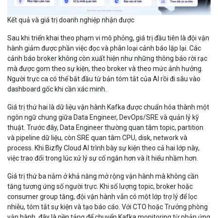
Kết quả và giá trị doanh nghiệp nhận được
Sau khi triển khai theo phạm vi mô phỏng, giá trị đầu tiên là đội vận
hành giảm được phần việc đọc và phân loại cảnh báo lặp lại. Các
cảnh báo broker không còn xuất hiện như những thông báo rời rạc
mà được gom theo sự kiện, theo broker và theo mức ảnh hưởng.
Người trực ca có thể bắt đầu từ bản tóm tắt của AI rồi đi sâu vào
dashboard gốc khi cần xác minh.
Giá trị thứ hai là dữ liệu vận hành Kafka được chuẩn hóa thành một
ngôn ngữ chung giữa Data Engineer, DevOps/SRE và quản lý kỹ
thuật. Trước đây, Data Engineer thường quan tâm topic, partition
và pipeline dữ liệu, còn SRE quan tâm CPU, disk, network và
process. Khi Bizfly Cloud AI trình bày sự kiện theo cả hai lớp này,
việc trao đổi trong lúc xử lý sự cố ngắn hơn và ít hiểu nhầm hơn.
Giá trị thứ ba nằm ở khả năng mở rộng vận hành mà không cần
tăng tương ứng số người trực. Khi số lượng topic, broker hoặc
consumer group tăng, đội vận hành vẫn có một lớp trợ lý để lọc
nhiễu, tóm tắt sự kiện và tạo báo cáo. Với CTO hoặc Trưởng phòng
vận hành, đây là nền tảng để chuyển Kafka monitoring từ phản ứng