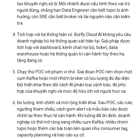
tạo khuyến nghị xử lý. Mỗi nhánh được cấu hình theo vai trò
người dùng, chẳng hạn Data Engineer cần biết topic bị ảnh
hưởng, còn SRE cần biết broker và tài nguyên nào cần kiểm
tra.
Tích hợp với hệ thống hiện có.
Bizfly Cloud AI không yêu cầu
doanh nghiệp bỏ hệ thống quan sát hiện tại. Giải pháp được
tích hợp với dashboard, kênh chat nội bộ, ticket, data
warehouse hoặc hệ thống quản trị vận hành tùy theo hạ
tầng đang có.
Chạy thử POC với phạm vi nhỏ.
Giai đoạn POC nên chọn một
cụm Kafka hoặc một nhóm broker có lưu lượng đủ đại diện.
Đội triển khai theo dõi cách AI phân loại cảnh báo, độ phù
hợp của khuyến nghị và mức độ hữu ích với người trực ca.
Đo lường, tinh chỉnh và mở rộng triển khai.
Sau POC, các rule,
ngưỡng tham chiếu, cách gom alert và mẫu báo cáo được
chỉnh lại theo thực tế vận hành. Khi luồng đã ổn định, doanh
nghiệp có thể mở rộng sang nhiều cụm Kafka, nhiều nhóm
topic hoặc thêm các bài toán liên quan như consumer lag,
capacity planning và báo cáo sự cố.