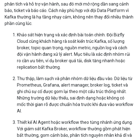
phân tích và hỗ trợ vận hành, sau đó mới mở rộng dần sang cảnh
báo, ticket và báo cáo. Cách này phù hợp với đội Data Platform vì
Kafka thường là hạ tầng nhạy cảm, không nên thay đổi nhiều thành
phần cùng lúc.
Khảo sát hiện trạng và xác định bài toán chính.
Đội Bizfly
Cloud cùng khách hàng rà soát kiến trúc Kafka, số lượng
broker, topic quan trọng, nguồn metric, nguồn log và cách
đội vận hành đang xử lý alert. Mục tiêu là xác định nhóm rủi
ro cần ưu tiên, ví dụ broker quá tải, disk tăng nhanh hoặc
replication bất thường.
Thu thập, làm sạch và phân nhóm dữ liệu đầu vào.
Dữ liệu từ
Prometheus, Grafana, alert manager, broker log, ticket và
ghi chú sự cố được gom lại theo một cấu trúc thống nhất.
Những trường dữ liệu thiếu, sai định dạng hoặc không có
mốc thời gian rõ được chuẩn hóa trước khi đưa vào workflow
AI.
Thiết kế AI Agent hoặc workflow theo từng nhánh ứng dụng.
Với giám sát Kafka Broker, workflow thường gồm phát hiện
bất thường, gom cảnh báo, phân tích nguyên nhân khả dĩ và