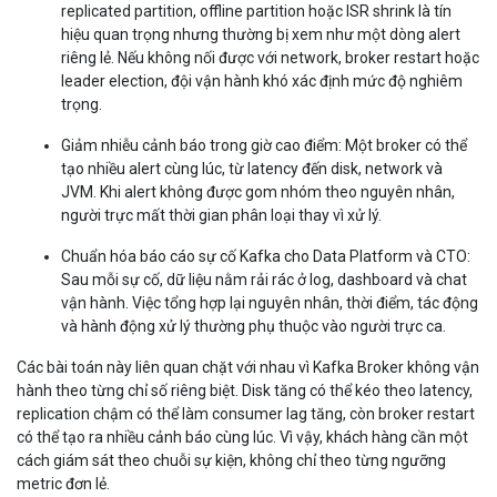
replicated partition, offline partition hoặc ISR shrink là tín
hiệu quan trọng nhưng thường bị xem như một dòng alert
riêng lẻ. Nếu không nối được với network, broker restart hoặc
leader election, đội vận hành khó xác định mức độ nghiêm
trọng.
Giảm nhiễu cảnh báo trong giờ cao điểm:
Một broker có thể
tạo nhiều alert cùng lúc, từ latency đến disk, network và
JVM. Khi alert không được gom nhóm theo nguyên nhân,
người trực mất thời gian phân loại thay vì xử lý.
Chuẩn hóa báo cáo sự cố Kafka cho Data Platform và CTO:
Sau mỗi sự cố, dữ liệu nằm rải rác ở log, dashboard và chat
vận hành. Việc tổng hợp lại nguyên nhân, thời điểm, tác động
và hành động xử lý thường phụ thuộc vào người trực ca.
Các bài toán này liên quan chặt với nhau vì Kafka Broker không vận
hành theo từng chỉ số riêng biệt. Disk tăng có thể kéo theo latency,
replication chậm có thể làm consumer lag tăng, còn broker restart
có thể tạo ra nhiều cảnh báo cùng lúc. Vì vậy, khách hàng cần một
cách giám sát theo chuỗi sự kiện, không chỉ theo từng ngưỡng
metric đơn lẻ.