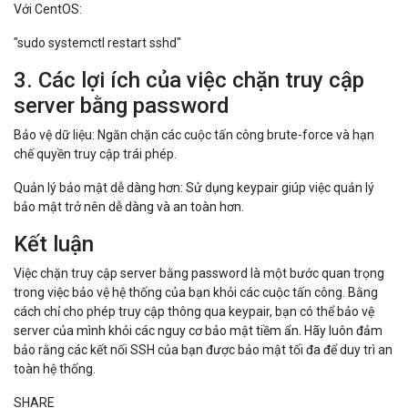
Bước 6: Khởi động lại dịch vụ SSH
Sau khi đã lưu các thay đổi, bạn cần khởi động lại dịch vụ SSH để áp
dụng:
Với Ubuntu/Debian:
"sudo systemctl restart ssh"
Với CentOS:
"sudo systemctl restart sshd"
3. Các lợi ích của việc chặn truy cập
server bằng password
Bảo vệ dữ liệu: Ngăn chặn các cuộc tấn công brute-force và hạn
chế quyền truy cập trái phép.
Quản lý bảo mật dễ dàng hơn: Sử dụng keypair giúp việc quản lý
bảo mật trở nên dễ dàng và an toàn hơn.