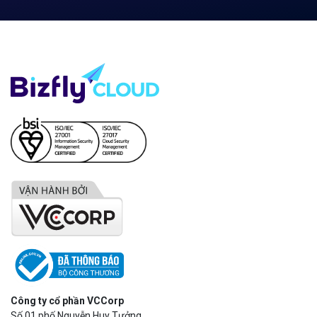
Hỗ trợ kỹ thuật
support@bizflycloud.vn
Kinh doanh, CSKH
sales@bizflycloud.vn