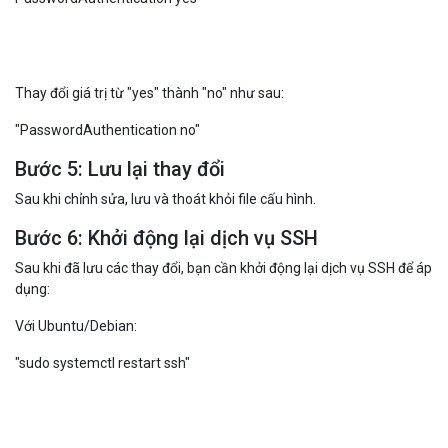
"sudo vim /etc/ssh/sshd_config"
Bước 4: Chỉnh sửa cấu hình để chặn password
Tìm dòng sau trong file:
PasswordAuthentication yes
Thay đổi giá trị từ "yes" thành "no" như sau:
"PasswordAuthentication no"
Bước 5: Lưu lại thay đổi
Sau khi chỉnh sửa, lưu và thoát khỏi file cấu hình.