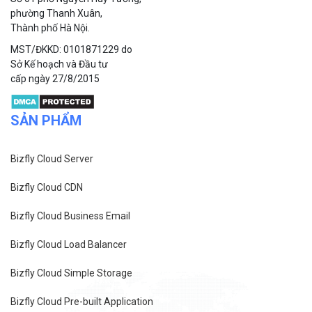
Công ty cổ phần VCCorp
Số 01 phố Nguyễn Huy Tưởng,
phường Thanh Xuân,
Thành phố Hà Nội.
MST/ĐKKD: 0101871229 do
Sở Kế hoạch và Đầu tư
cấp ngày 27/8/2015
SẢN PHẨM
Bizfly Cloud Server