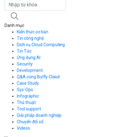
›
Hướng dẫn tăng dung lượng ổ cứng MBR trên 2TB mà không mất
Hư
dữ...
Se
Danh mục
Kiến thức cơ bản
Tin công nghệ
Dịch vụ Cloud Computing
Tin Tức
Cloud Server
CDN
Ứng dụng AI
Load Balancer
Security
Auto Scaling
Development