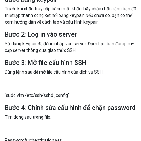
Tăng cường bảo mật: Sử dụng keypair giúp hạn chế tối đa việc truy
cập trái phép và bảo vệ hệ thống của bạn khỏi các cuộc tấn công.
2. Làm thế nào để cấu hình chặn truy
cập bằng password?
Để chặn truy cập server bằng mật khẩu và chỉ cho phép sử dụng
keypair, bạn thực hiện theo các bước sau:
Bước 1: Đảm bảo server của bạn có thể kết nối
được bằng keypair
Trước khi chặn truy cập bằng mật khẩu, hãy chắc chắn rằng bạn đã
thiết lập thành công kết nối bằng keypair. Nếu chưa có, bạn có thể
xem hướng dẫn về cách tạo và cấu hình keypair.
Bước 2: Log in vào server
Sử dụng keypair để đăng nhập vào server. Đảm bảo bạn đang truy
cập server thông qua giao thức SSH.
Bước 3: Mở file cấu hình SSH
Dùng lệnh sau để mở file cấu hình của dịch vụ SSH: