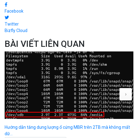
Kết luận
Việc chặn truy cập server bằng password là một bước quan trọng
trong việc bảo vệ hệ thống của bạn khỏi các cuộc tấn công. Bằng
cách chỉ cho phép truy cập thông qua keypair, bạn có thể bảo vệ
server của mình khỏi các nguy cơ bảo mật tiềm ẩn. Hãy luôn đảm
bảo rằng các kết nối SSH của bạn được bảo mật tối đa để duy trì an
toàn hệ thống.
SHARE
Facebook
Twitter
Bizfly Cloud
BÀI VIẾT LIÊN QUAN