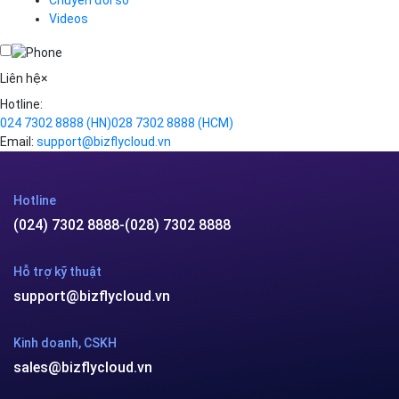
Chuyển đổi số
Traffic Manager
Videos
Cloud VPS
Kafka
Videos
Liên hệ
×
Hotline:
024 7302 8888
(HN)
028 7302 8888
(HCM)
Email:
support@bizflycloud.vn
Hotline
(024) 7302 8888
-
(028) 7302 8888
Hỗ trợ kỹ thuật
support@bizflycloud.vn
Kinh doanh, CSKH
sales@bizflycloud.vn