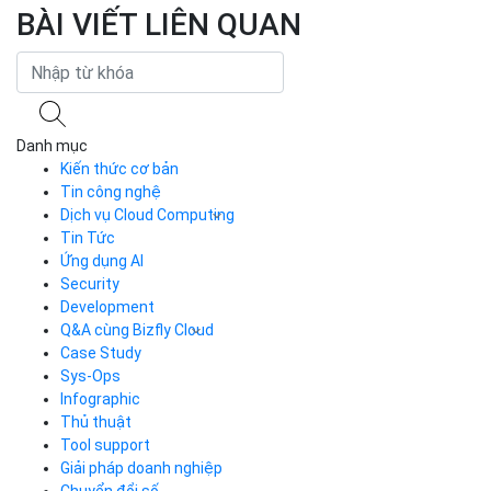
BÀI VIẾT LIÊN QUAN
Danh mục
Kiến thức cơ bản
Tin công nghệ
Dịch vụ Cloud Computing
Tin Tức
Cloud Server
CDN
Ứng dụng AI
Load Balancer
Security
Auto Scaling
Development
Container Registry
Q&A cùng Bizfly Cloud
Kubernetes
Case Study
Q&A về Bizfly Cloud Server
Cloud Database
Q&A về Bizfly Business Email
Thao tác kết nối tới server
Sys-Ops
Call Center
Videos
Videos
Infographic
Business Email
Thủ thuật
Simple Storage
Tool support
VOD
Giải pháp doanh nghiệp
VPN