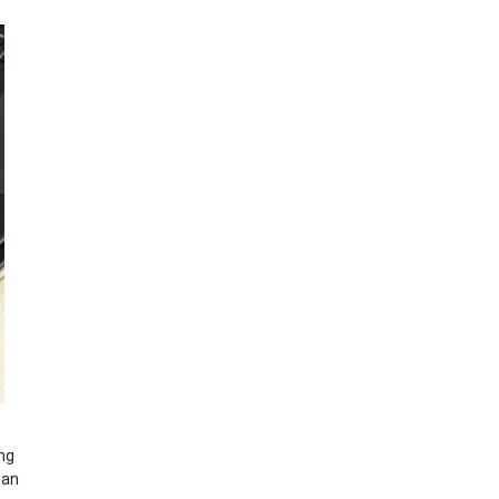
ổng
ban