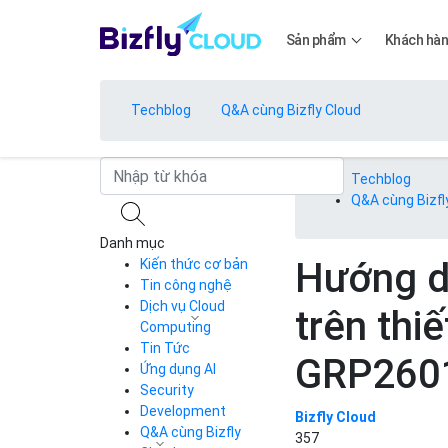
Sản phẩm
Khách hà
Techblog
Q&A cùng Bizfly Cloud
Bảng giá
Techblog
Q&A cùng Bizfl
Danh mục
Bảng giá
Hướng d
Kiến thức cơ bản
Tin công nghệ
Dịch vụ Cloud
trên thi
Bảng giá
Computing
Tin Tức
Cloud Server
GRP260
CDN
Ứng dụng AI
Load Balancer
Security
Bảng giá
Auto Scaling
Development
Bizfly Cloud
Container Registry
Q&A cùng Bizfly
357
Kubernetes