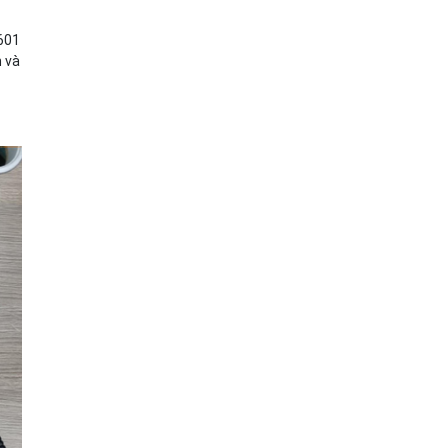
601
h và