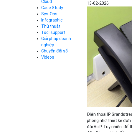
Cloud
13-02-2026
Cloud Database
Case Study
Q&A về Bizfly
Bảng giá
Call Center
Cloud Server
Sys-Ops
Business Email
Q&A về Bizfly
Thao tác kết nối
Infographic
Simple Storage
tới server
Business Email
Thủ thuật
VOD
Videos
Videos
Tool support
Bảng giá
VPN
Giải pháp doanh
Traffic Manager
nghiệp
Cloud VPS
Chuyển đổi số
Kafka
Bảng giá
Videos
Videos
Bảng giá
Bảng giá
Điện thoại IP
Grandstr
phòng nhờ thiết kế đơn 
đài VoIP. Tuy nhiên, để 