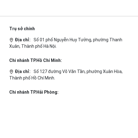
Trụ sở chính
Địa chỉ:
Số 01 phố Nguyễn Huy Tưởng, phường Thanh
Xuân, Thành phố Hà Nội.
Chi nhánh TP.Hồ Chí Minh:
Địa chỉ:
Số 127 đường Võ Văn Tần, phường Xuân Hòa,
Thành phố Hồ Chí Minh.
Chi nhánh TP.Hải Phòng:
Địa chỉ:
310 Hai Bà Trưng, phường Lê Chân, TP. Hải
Phòng.
© 2014 Bizfly Cloud. All Rights Reserved
Điều khoản sử dụng
|
Cam kết chất lượng dịch vụ - SLA