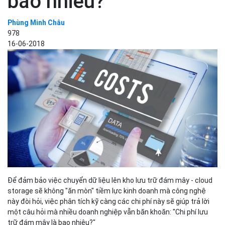
bao nhiêu?
Phùng Minh Châu
978
16-06-2018
Để đảm bảo việc chuyển dữ liệu lên kho lưu trữ đám mây - cloud
storage sẽ không "ăn mòn" tiềm lực kinh doanh mà công nghệ
này đòi hỏi, việc phân tích kỹ càng các chi phí này sẽ giúp trả lời
một câu hỏi mà nhiều doanh nghiệp vẫn băn khoăn: "Chi phí lưu
trữ đám mây là bao nhiêu?"