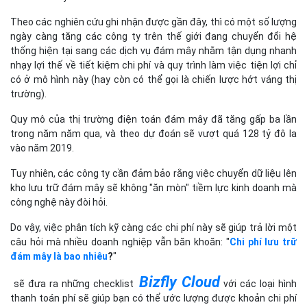
Theo các nghiên cứu ghi nhận được gần đây, thì có một số lượng
ngày càng tăng các công ty trên thế giới đang chuyển đổi hệ
thống hiện tại sang các dịch vụ đám mây nhằm tận dụng nhanh
nhạy lợi thế về tiết kiệm chi phí và quy trình làm việc tiện lợi chỉ
có ở mô hình này (hay còn có thể gọi là chiến lược hớt váng thị
trường).
Quy mô của thị trường điện toán đám mây đã tăng gấp ba lần
trong năm năm qua, và theo dự đoán sẽ vượt quá 128 tỷ đô la
vào năm 2019.
Tuy nhiên, các công ty cần đảm bảo rằng việc chuyển dữ liệu lên
kho lưu trữ đám mây sẽ không "ăn mòn" tiềm lực kinh doanh mà
công nghệ này đòi hỏi.
Do vậy, việc phân tích kỹ càng các chi phí này sẽ giúp trả lời một
câu hỏi mà nhiều doanh nghiệp vẫn băn khoăn: "
Chi phí lưu trữ
đám mây là bao nhiêu
?
"
Bizfly Cloud
sẽ đưa ra những checklist
với các loại hình
thanh toán phí sẽ giúp bạn có thể ước lượng được khoản chi phí