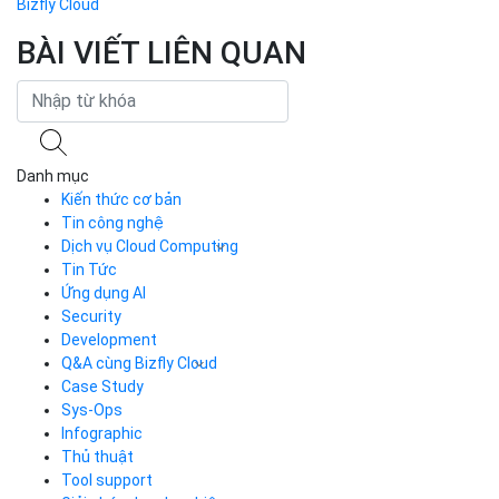
Bizfly Cloud
BÀI VIẾT LIÊN QUAN
Danh mục
Kiến thức cơ bản
Tin công nghệ
Dịch vụ Cloud Computing
Tin Tức
Cloud Server
CDN
Ứng dụng AI
Load Balancer
Security
Auto Scaling
Development
Container Registry
Q&A cùng Bizfly Cloud
Kubernetes
Case Study
Q&A về Bizfly Cloud Server
Cloud Database
Q&A về Bizfly Business Email
Thao tác kết nối tới server
Sys-Ops
Call Center
Videos
Videos
Infographic
Business Email
Thủ thuật
Simple Storage
Tool support
VOD