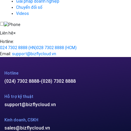
Giải pháp doanh nghiệp
VPN
Chuyển đổi số
Traffic Manager
Videos
Cloud VPS
Kafka
Videos
Liên hệ
×
Hotline:
024 7302 8888
(HN)
028 7302 8888
(HCM)
Email:
support@bizflycloud.vn
Hotline
(024) 7302 8888
-
(028) 7302 8888
Hỗ trợ kỹ thuật
support@bizflycloud.vn
Kinh doanh, CSKH
sales@bizflycloud.vn