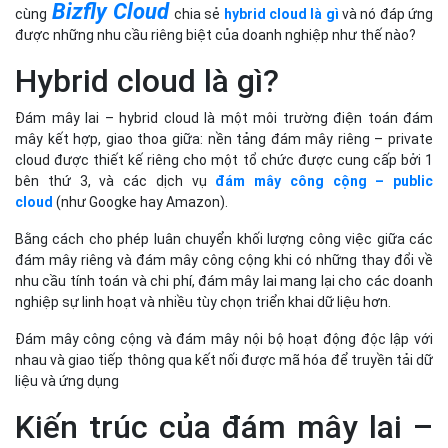
Bizfly Cloud
cùng
chia sẻ
hybrid cloud là gì
và nó đáp ứng
được những nhu cầu riêng biệt của doanh nghiệp như thế nào?
Hybrid cloud là gì?
Đám mây lai – hybrid cloud là một môi trường điện toán đám
mây kết hợp, giao thoa giữa: nền tảng đám mây riêng – private
cloud được thiết kế riêng cho một tổ chức được cung cấp bởi 1
bên thứ 3, và các dịch vụ
đám mây công cộng – public
cloud
(như Googke hay Amazon).
Bằng cách cho phép luân chuyển khối lượng công việc giữa các
đám mây riêng và đám mây công cộng khi có những thay đổi về
nhu cầu tính toán và chi phí, đám mây lai mang lại cho các doanh
nghiệp sự linh hoạt và nhiều tùy chọn triển khai dữ liệu hơn.
Đám mây công cộng và đám mây nội bộ hoạt động độc lập với
nhau và giao tiếp thông qua kết nối được mã hóa để truyền tải dữ
liệu và ứng dụng
Kiến trúc của đám mây lai –