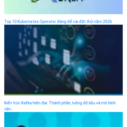
Công ty cổ phần VCCorp
Số 01 phố Nguyễn Huy Tưởng,
phường Thanh Xuân,
Thành phố Hà Nội.
MST/ĐKKD: 0101871229 do
Sở Kế hoạch và Đầu tư
cấp ngày 27/8/2015