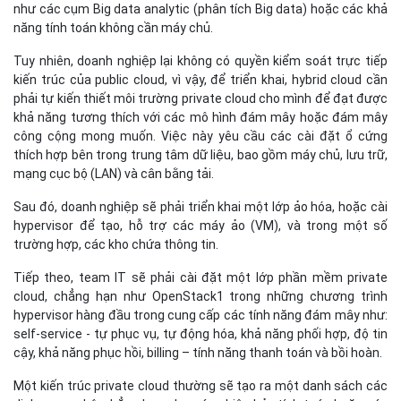
như các cụm Big data analytic (phân tích Big data) hoặc các khả
năng tính toán không cần máy chủ.
Tuy nhiên, doanh nghiệp lại không có quyền kiểm soát trực tiếp
kiến trúc của public cloud, vì vậy, để triển khai, hybrid cloud cần
phải tự kiến thiết môi trường private cloud cho mình để đạt được
khả năng tương thích với các mô hình đám mây hoặc đám mây
công cộng mong muốn. Việc này yêu cầu các cài đặt ổ cứng
thích hợp bên trong trung tâm dữ liệu, bao gồm máy chủ, lưu trữ,
mạng cục bộ (LAN) và cân bằng tải.
Sau đó, doanh nghiệp sẽ phải triển khai một lớp ảo hóa, hoặc cài
hypervisor để tạo, hỗ trợ các máy ảo (VM), và trong một số
trường hợp, các kho chứa thông tin.
Tiếp theo, team IT sẽ phải cài đặt một lớp phần mềm private
cloud, chẳng hạn như OpenStack1 trong những chương trình
hypervisor hàng đầu trong cung cấp các tính năng đám mây như:
self-service - tự phục vụ, tự động hóa, khả năng phối hợp, độ tin
cậy, khả năng phục hồi, billing – tính năng thanh toán và bồi hoàn.
Một kiến trúc private cloud thường sẽ tạo ra một danh sách các