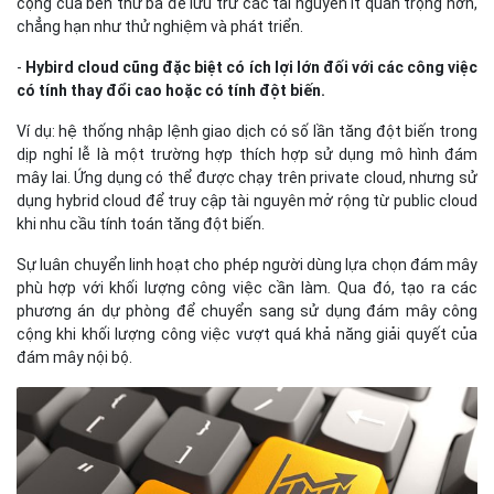
cộng của bên thứ ba để lưu trữ các tài nguyên ít quan trọng hơn,
chẳng hạn như thử nghiệm và phát triển.
-
Hybird cloud cũng đặc biệt có ích lợi lớn đối với các công việc
có tính thay đổi cao hoặc có tính đột biến.
Ví dụ: hệ thống nhập lệnh giao dịch có số lần tăng đột biến trong
dịp nghỉ lễ là một trường hợp thích hợp sử dụng mô hình đám
mây lai. Ứng dụng có thể được chạy trên private cloud, nhưng sử
dụng hybrid cloud để truy cập tài nguyên mở rộng từ public cloud
khi nhu cầu tính toán tăng đột biến.
Sự luân chuyển linh hoạt cho phép người dùng lựa chọn đám mây
phù hợp với khối lượng công việc cần làm
.
Qua đó, tạo ra các
phương án dự phòng để chuyển sang sử dụng đám mây công
cộng khi khối lượng công việc vượt quá khả năng giải quyết của
đám mây nội bộ.