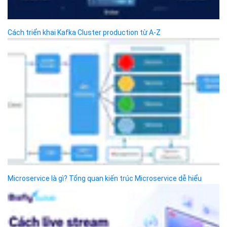
Bizfly Cloud Pre-built Application
Bizfly Cloud VPN
Bizfly Cloud Container Registry
Bizfly Cloud Call Center
Bizfly Cloud Anti DDoS
Bizfly Cloud Auto Scaling
Bizfly Cloud Watcher
Bizfly Cloud Kubernetes Engine
Bizfly Cloud Database
Bizfly Cloud WAF
Bizfly Cloud VoD