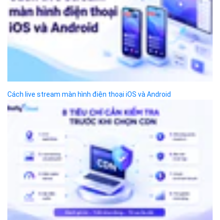
Bizfly Cloud LMS
Bizfly Cloud API Gateway
Bizfly Cloud Kafka
VỀ BIZFLY CLOUD
Giới thiệu
Khách hàng
Tin tức
Chính sách bảo mật
Chính sách thanh toán
Tài liệu hỗ trợ
Hướng dẫn thanh toán