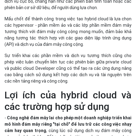
dịch vụ cục bộ, chẳng hạn như các phiên bản tính toán hoặc các
phiên bản cơ sở dữ liệu, để người dùng lựa chọn.
Mấu chốt để thành công trong việc tạo hybrid cloud là lựa chọn
các hypervisor - phần mềm ảo và các lớp phần mềm đám mây
tương thích với đám mây công cộng mong muốn, đảm bảo khả
năng tương tác thích hợp với các giao diện lập trình ứng dụng
(API) và dịch vụ của đám mây công cộng.
Sự triển khai các phần mềm và dịch vụ tương thích cũng cho
phép việc luân chuyển liên tục các phiên bản giữa private cloud
và public cloud. Developer cũng có thể tạo ra các ứng dụng nâng
cao bằng cách sử dụng kết hợp các dịch vụ và tài nguyên trên
các nền tảng riêng và công cộng.
Lợi ích của hybrid cloud và
các trường hợp sử dụng
-
Công nghệ đám mây lai cho phép một doanh nghiệp triển khai
mô hình đám mây riêng "tại chỗ" để lưu trữ các công việc nhạy
cảm hay quan trọng
, cùng lúc sử dụng dịch vụ đám mây công