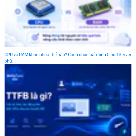
Địa chỉ:
Số 01 phố Nguyễn Huy Tưởng, phường Thanh
Xuân, Thành phố Hà Nội.
Chi nhánh TP.Hồ Chí Minh:
Địa chỉ:
Số 127 đường Võ Văn Tần, phường Xuân Hòa,
Thành phố Hồ Chí Minh.
Chi nhánh TP.Hải Phòng:
Địa chỉ:
310 Hai Bà Trưng, phường Lê Chân, TP. Hải
Phòng.
© 2014 Bizfly Cloud. All Rights Reserved
Điều khoản sử dụng
|
Cam kết chất lượng dịch vụ - SLA