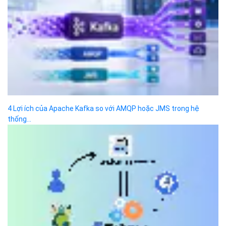
Hotline
(024) 7302 8888
-
(028) 7302 8888
Hỗ trợ kỹ thuật
support@bizflycloud.vn
Kinh doanh, CSKH
sales@bizflycloud.vn