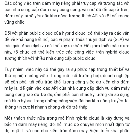
Các công việc trên đám mây riêng phải truy cập và tương tác với
các nhà cung cấp đám mây công cộng, và như đã đề cập ở trên,
đám mây lai sẽ yêu cầu khả năng tương thích API và kết nối mạng
vững chắc.
Đối với phần public cloud của hybrid cloud, có thể xảy ra các vấn
đề về khả năng kết nối, các vi phạm thỏa thuận dịch vụ (SLA) và
các gián đoạn dịch vụ có thể xảy ra khác. Để giảm thiểu các rủi ro
này, tổ chức có thể kiến trúc các công việc trên hybrid cloud
tương thích với nhiều nhà cung cấp public cloud.
Tuy nhiên, việc này có thể gây ra sự phức tạp trong thiết kế và
thử nghiệm công việc. Trong một số trường hợp, doanh nghiệp
sẽ cần phải tái cấu trúc khối lượng công việc dự kiến cho đám
mây lai để gán vào các API của nhà cung cấp dịch vụ đám mây
công cộng nào đó. Do đó, cần phải cân nhắc kỹ lưỡng khi áp dụng
mô hình hybrid trong những công việc đòi hỏi khả năng truyền tải
thông tin cực kì nhanh chóng và độ trễ thấp.
Một thách thức nữa trong mô hình hybrid cloud là xây dựng và
bảo trì đám mây riêng, đòi hỏi mức độ chuyên môn nhất định từ
đội ngũ IT và các nhà kiến trúc đám mây. Việc triển khai phần