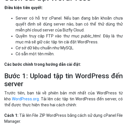
Bước 1:
Upload tập tin WordPress đến
server
Trước tiên, bạn tải về phiên bản mới nhất của WordPress từ
kho
WordPress.org
. Tải lên các tập tin WordPress đến server, có
thể được thực hiện theo hai cách chính:
Cách 1:
Tải lên File ZIP WordPress bằng cách sử dụng cPanel File
Manager.
Cách 2:
Tải lên các tập tin bằng cách sử dụng truy cập FTP.
Bước 2:
Tạo một cơ sở dữ liệu MySQL và người dùng mới
Bước 3:
Tinh chỉnh cuối cùng: Chọn ngôn ngữ, chạy cài đặt...
Cách cài đặt Joomla
Điều kiện tiên quyết:
Phần mềm Web server:
Joomla được phát triển dựa trên
ngôn ngữ PHP và MySQL nên để chạy được web Joomla