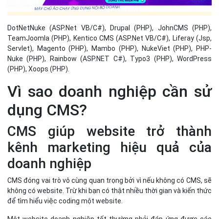
CMS giúp website trở thành
kênh marketing hiệu quả của
doanh nghiệp
CMS đóng vai trò vô cùng quan trọng bởi vì nếu không có CMS, sẽ
không có website. Trừ khi bạn có thật nhiều thời gian và kiến thức
để tìm hiểu việc coding một website.
Một website doanh nghiệp tốt thường phải đáp ứng được các
tiêu chí sau:
Hấp dẫn và chuyên nghiệp.
Cập nhật và mang tính cung cấp thông tin.
Linh động (Dynamic).
Tất nhiên, những đặc điểm này không phải là điều bắt buộc,
nhưng nó là những tiêu chuẩn cơ bản nhất nên tuân theo nếu bạn
muốn website có khả năng thu hút khách truy cập tốt nhất, giúp
chuyển đổi thành khách hàng tiềm năng và giữ họ quay lại.