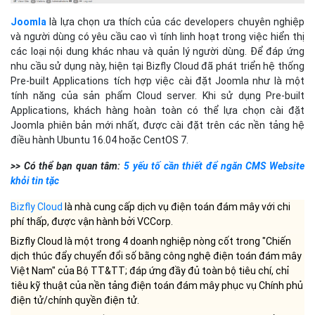
>> Có thể bạn quan tâm:
5 yếu tố cần thiết để ngăn CMS Website
khỏi tin tặc
Bizfly Cloud
là nhà cung cấp dịch vụ điện toán đám mây với chi
phí thấp, được vận hành bởi VCCorp.
Bizfly Cloud là một trong 4 doanh nghiệp nòng cốt trong "Chiến
dịch thúc đẩy chuyển đổi số bằng công nghệ điện toán đám mây
Việt Nam" của Bộ TT&TT; đáp ứng đầy đủ toàn bộ tiêu chí, chỉ
tiêu kỹ thuật của nền tảng điện toán đám mây phục vụ Chính phủ
điện tử/chính quyền điện tử.
Độc giả quan tâm đến các giải pháp của Bizfly Cloud có thể truy
cập
tại đây
.
DÙNG THỬ MIỄN PHÍ và NHẬN ƯU ĐÃI 3 THÁNG tại:
Manage.bizflycloud
TAGS:
CMS
SHARE