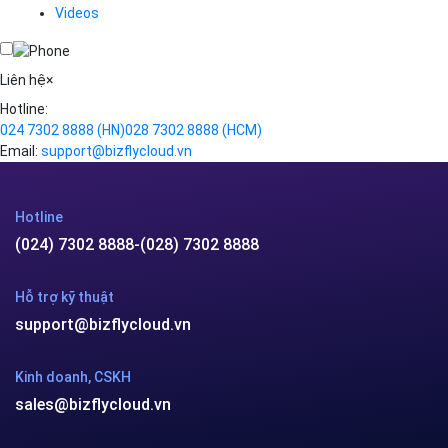
(024) 7302 8888
-
(028) 7302 8888
Hỗ trợ kỹ thuật
support@bizflycloud.vn
Kinh doanh, CSKH
sales@bizflycloud.vn