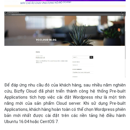
Để đáp ứng nhu cầu đó của khách hàng, sau nhiều năm nghiên
cứu, Bizfly Cloud đã phát triển thành công hệ thống Pre-built
Applications tích hợp việc cài đặt Wordpress như là một tính
năng mới của sản phẩm Cloud server. Khi sử dụng Pre-built
Applications, khách hàng hoàn toàn có thể chọn Wordpress phiên
bản mới nhất được cài đặt trên các nền tảng hệ điều hành
Ubuntu 16.04 hoặc CentOS 7.
Joomla
Khi nhắc tới CMS (Content Management System - hệ thống quản
lý nội dung), ngoài Wordpress được biết đến là một CMS phổ biến
bậc nhất, không thể không kể đến Joomla - hệ quản trị nội dung
mã nguồn mở mạnh nhất hiện nay trên thế giới. Joomla sở hữu
những tính năng và bộ CCK mạnh mẽ, vượt trội giúp người dùng
có thể phát triển việc kinh doanh, học tập, giảng dạy, giới thiệu,
quảng bá hình ảnh, dịch vụ, sản phẩm của tổ chức một cách hiệu
quả nhất với chi phí thấp nhất.