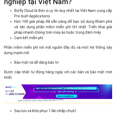
Bảo mật và dễ dàng bảo trì
Được cập nhật tự động hàng ngày với các bản vá bảo mật mới
nhất.
Sao lưu và khôi phục 1 lần nhấp chuột
Phần mềm sao lưu thông minh lưu các thay đổi đối với các tệp,
cơ sở dữ liệu và quản lý gói để lưu trữ được mã hóa mà máy chủ
có thể được khôi phục tự động từ đó.
Được thiết kế để dễ dàng sử dụng, xây dựng và thử
nghiệm.
Dựa trên nền tảng Debian 8 ("Jessie")
Với bản cập nhật bảo mật tự động cho hơn 37.500 gói.
Dễ dàng sử dụng