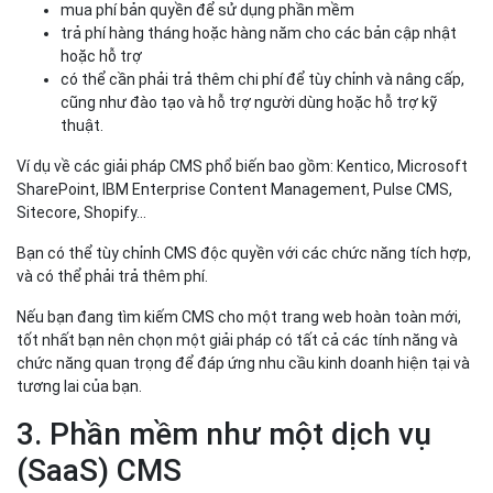
Bạn có thể tùy chỉnh CMS độc quyền với các chức năng tích hợp,
và có thể phải trả thêm phí.
Nếu bạn đang tìm kiếm CMS cho một trang web hoàn toàn mới,
tốt nhất bạn nên chọn một giải pháp có tất cả các tính năng và
chức năng quan trọng để đáp ứng nhu cầu kinh doanh hiện tại và
tương lai của bạn.
3. Phần mềm như một dịch vụ
(SaaS) CMS
Các giải pháp SaaS CMS thường bao gồm phần mềm quản lý nội
dung web, lưu trữ web và hỗ trợ kỹ thuật với một nhà cung cấp
duy nhất. Đây là các giải pháp ảo được lưu trữ trên đám mây và
dựa trên mô hình đăng ký, thường là trên cơ sở mỗi người dùng
hoặc mỗi trang web. Giá thường bao gồm:
lượng truyền dữ liệu (tức là băng thông đến và đi từ trang
web của bạn)
lưu trữ cho nội dung và dữ liệu của bạn
hỗ trợ liên tục