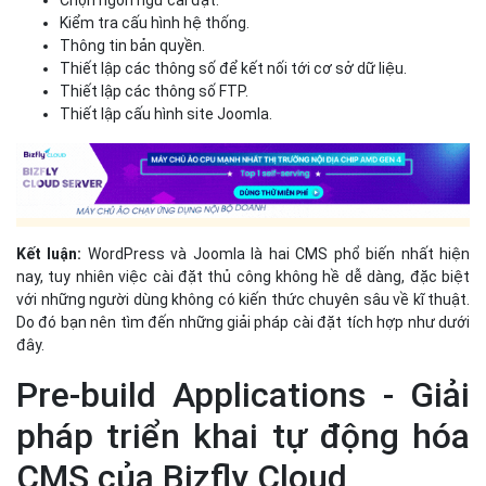
Kết luận:
WordPress và Joomla là hai CMS phổ biến nhất hiện
nay, tuy nhiên việc cài đặt thủ công không hề dễ dàng, đặc biệt
với những người dùng không có kiến thức chuyên sâu về kĩ thuật.
Do đó bạn nên tìm đến những giải pháp cài đặt tích hợp như dưới
đây.
Pre-build Applications - Giải
pháp triển khai tự động hóa
CMS của Bizfly Cloud
Pre-built Applications là gì?
Nhà cung cấp Pre-built Apps uy
tín duy nhất tại Việt Nam - Bizfly
Cloud
Bizfly Cloud Pre-built Applications là một dịch vụ giúp khách hàng
triển khai một số dạng ứng dụng đã được đóng gói sẵn trên Bizfly
Cloud một cách nhanh chóng (chỉ cần qua một vài lần nhấp