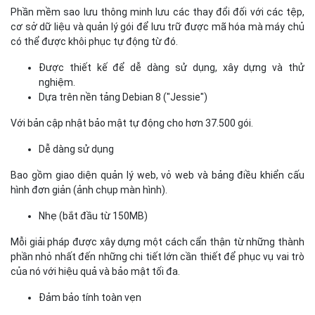
Bao gồm giao diện quản lý web, vỏ web và bảng điều khiển cấu
hình đơn giản (ảnh chụp màn hình).
Nhẹ (bắt đầu từ 150MB)
Mỗi giải pháp được xây dựng một cách cẩn thận từ những thành
phần nhỏ nhất đến những chi tiết lớn cần thiết để phục vụ vai trò
của nó với hiệu quả và bảo mật tối đa.
Đảm bảo tính toàn vẹn
Các giải pháp được xây dựng từ các tệp nhị phân Debian chưa
được sửa đổi, ngoại trừ một số thành phần tùy chỉnh có sẵn mã
nguồn đầy đủ. Bản phát hành được ký mã hóa.
4. Các gói CMS của Bizfly Cloud
Pre-built applications
WordPress
Ngày nay, khi công nghệ thông tin ngày một phát triển, nhu cầu
đăng tải thông tin của các cá nhân, tổ chức lên Internet trở nên