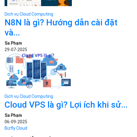
Dịch vụ Cloud Computing
Cloud VPS là gì? Lợi ích khi sử...
Sa Phạm
06-09-2025
Bizfly Cloud
BÀI VIẾT LIÊN QUAN
Danh mục
Kiến thức cơ bản
Tin công nghệ
Dịch vụ Cloud Computing
Tin Tức
Cloud Server
CDN
Ứng dụng AI