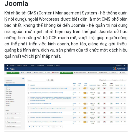
Joomla
là lựa chọn ưa thích của các developers chuyên nghiệp
và người dùng có yêu cầu cao vì tính linh hoạt trong việc hiển thị
các loại nội dung khác nhau và quản lý người dùng. Để đáp ứng
nhu cầu sử dụng này, hiện tại Bizfly Cloud đã phát triển hệ thống
Pre-built Applications tích hợp việc cài đặt Joomla như là một
tính năng của sản phẩm Cloud server. Khi sử dụng Pre-built
Applications, khách hàng hoàn toàn có thể lựa chọn cài đặt
Joomla phiên bản mới nhất, được cài đặt trên các nền tảng hệ
điều hành Ubuntu 16.04 hoặc CentOS 7.