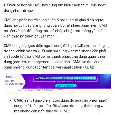
dung (content management application - CMA) và ứng dụng
phân phối nội dung (content delivery application - CDA):
CMA
: là một giao diện người dùng đồ họa cho phép người
dùng thiết kế, tạo, sửa đổi và xóa nội dung khỏi trang web
mà không cần kiến thức về HTML.
CDA
đóng vai trò là phần backend của trang web, hỗ trợ
quản lý và phân phối nội dung sau khi người dùng tạo nội
dung đó trong CMA.
Phân loại CMS
Có ba loại phần mềm CMS phổ biến: CMS open source, CSM sở
hữu độc quyền và Software-as-a-Service CMS (Phần mềm như
một dịch vụ CMS), bao gồm các giải pháp dựa trên đám mây.
1. CMS open source