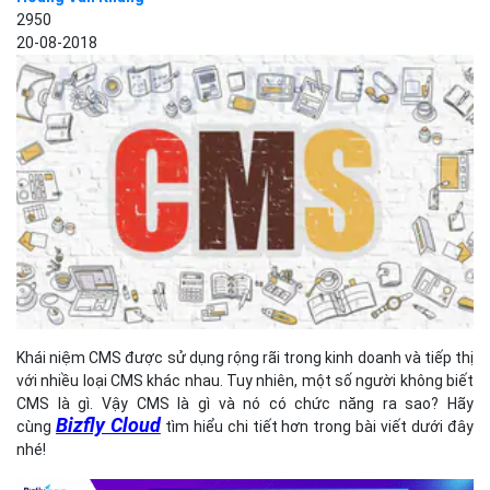
2950
20-08-2018
Khái niệm CMS được sử dụng rộng rãi trong kinh doanh và tiếp thị
với nhiều loại CMS khác nhau. Tuy nhiên, một số người không biết
CMS là gì. Vậy CMS là gì và nó có chức năng ra sao? Hãy
Bizfly Cloud
cùng
tìm hiểu chi tiết hơn trong bài viết dưới đây
nhé!
CMS là gì?
CMS
(Content Management System) là hệ thống quản lý nội
dung cho phép người dùng xây dựng và quản lý một trang web mà
không cần phải có kiến thức về lập trình. Ứng dụng phần mềm
CMS cho phép người dùng tạo, chỉnh sửa, cộng tác, xuất bản và
lưu trữ nội dung số một cách dễ dàng.