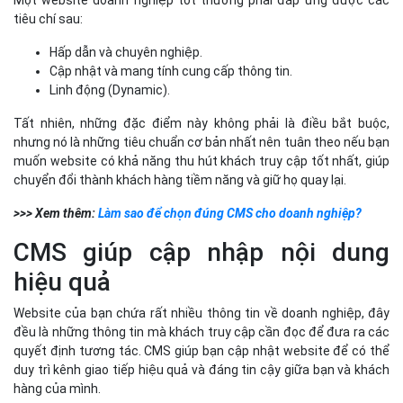
>>> Xem thêm:
Làm sao để chọn đúng CMS cho doanh nghiệp?
CMS giúp cập nhập nội dung
hiệu quả
Website của bạn chứa rất nhiều thông tin về doanh nghiệp, đây
đều là những thông tin mà khách truy cập cần đọc để đưa ra các
quyết định tương tác. CMS giúp bạn cập nhật website để có thể
duy trì kênh giao tiếp hiệu quả và đáng tin cậy giữa bạn và khách
hàng của mình.
CMS đảm bảo duy trì tính nhất
quán cho doanh nghiệp
CMS không chỉ cho phép tối ưu hóa khả năng tạo lead khách hàng
(tệp khách hàng tiềm năng), mà còn cho phép bạn duy trì tính
nhất quán. Tính nhất quán là điều quan trọng để đạt được sự tin
tưởng của khách truy cập, tạo ra các trải nghiệm tích cực cho
khách hàng và giúp xây dựng thương hiệu. Ví dụ: thay vì phải cập
nhật màu và phông chữ mới cho từng trang một, với CMS, một
thay đổi cài đặt sẽ cập nhật và áp dụng cho tất cả các trang.