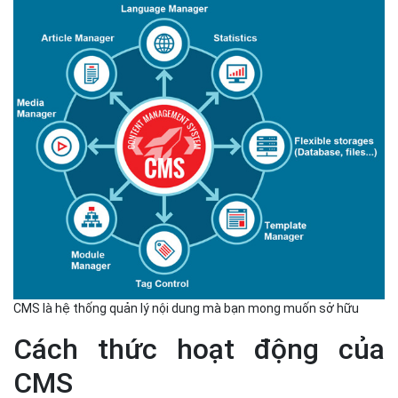
CMS là hệ thống quản lý nội dung mà bạn mong muốn sở hữu
Cách thức hoạt động của
CMS
Để hiểu rõ hơn về CMS, hãy cùng tìm hiểu cách thức CMS hoạt
động như thế nào.
CMS cho phép người dùng quản lý nội dung từ giao diện người
dùng nội bộ hoặc trang tổng quan. Có rất nhiều phần mềm CMS
có sẵn với cài đặt bằng một cú nhấp chuột mà không yêu cầu
kiến thức kỹ thuật chuyên môn.
CMS cung cấp giao diện người dùng đồ họa (GUI) với các công cụ
để tạo, chỉnh sửa và xuất bản nội dung web mà không cần phải
viết code từ đầu. CMS có hai thành phần: ứng dụng quản lý nội