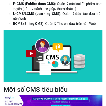
Một số CMS tiêu biểu
DotNetNuke (ASP.Net VB/C#), Drupal (PHP), JohnCMS (PHP),
TeamJoomla (PHP), Kentico CMS (ASP.Net VB/C#), Liferay (Jsp,
Servlet), Magento (PHP), Mambo (PHP), NukeViet (PHP), PHP-
Nuke (PHP), Rainbow (ASP.NET C#), Typo3 (PHP), WordPress
(PHP), Xoops (PHP).
Vì sao doanh nghiệp cần sử
dụng CMS?