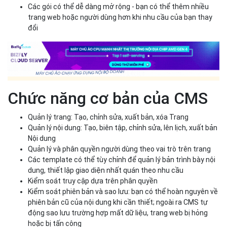
Quản lý trang: Tạo, chỉnh sửa, xuất bản, xóa Trang
Quản lý nội dung: Tạo, biên tập, chỉnh sửa, lên lịch, xuất bản
Nội dung
Quản lý và phân quyền người dùng theo vai trò trên trang
Các template có thể tùy chỉnh để quản lý bản trình bày nội
dung, thiết lập giao diện nhất quán theo nhu cầu
Kiểm soát truy cập dựa trên phân quyền
Kiểm soát phiên bản và sao lưu: bạn có thể hoàn nguyên về
phiên bản cũ của nội dung khi cần thiết; ngoài ra CMS tự
động sao lưu trường hợp mất dữ liệu, trang web bị hỏng
hoặc bị tấn công
Tạo nội dung đa ngôn ngữ để mở rộng phạm vi tiếp cận với
khách hàng ở các quốc gia khác nhau
Công cụ SEO tích hợp giúp tối ưu hóa nội dung, cải thiện
xếp hạng website
Tích hợp linh hoạt với bên thứ ba (CRM, MKT automation…)
thúc đẩy lưu lượng truy cập, tỷ lệ chuyển đổi
Phân tích chi tiết: đo lường các chỉ số hiệu suất ngay trên
trang tổng quan
Đặc điểm của CMS