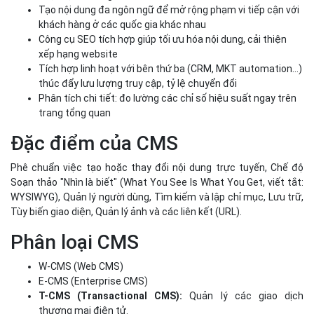
Phê chuẩn việc tạo hoặc thay đổi nội dung trực tuyến, Chế độ
Soạn thảo "Nhìn là biết" (What You See Is What You Get, viết tắt:
WYSIWYG), Quản lý người dùng, Tìm kiếm và lập chỉ mục, Lưu trữ,
Tùy biến giao diện, Quản lý ảnh và các liên kết (URL).
Phân loại CMS
W-CMS (Web CMS)
E-CMS (Enterprise CMS)
T-CMS (Transactional CMS):
Quản lý các giao dịch
thương mại điện tử.
P-CMS (Publications CMS):
Quản lý các loại ấn phẩm trực
tuyến (sổ tay, sách, trợ giúp, tham khảo...).
L-CMS/LCMS (Learning CMS):
Quản lý đào tạo dựa trên
nền Web.
BCMS (Billing CMS):
Quản lý Thu chi dựa trên nền Web.