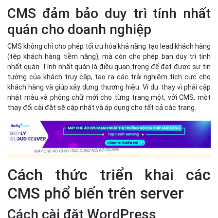
Cách thức triển khai các
CMS phổ biến trên server
Cách cài đặt WordPress
Điều kiện tiên quyết:
Server có hỗ trợ cPanel. Nếu bạn đang băn khoăn chưa
quyết định sẽ dùng server nào, bạn có thể thử dùng thử
miễn phí cloud server của Bizfly Cloud.
Quyền truy cập FTP vào thư mục
public_html
. Đây là thư
mục mà sẽ giữ các tập tin cài đặt WordPress.
Cơ sở dữ liệu chuẩn như MySQL.
Có sẵn một tên miền.
Các bước chính trong hướng dẫn cài đặt: