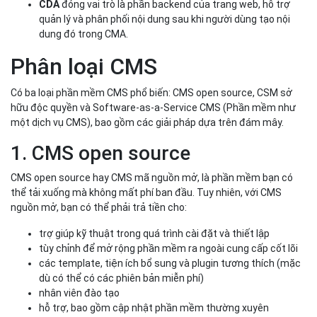
CMS open source hay CMS mã nguồn mở, là phần mềm bạn có
thể tải xuống mà không mất phí ban đầu. Tuy nhiên, với CMS
nguồn mở, bạn có thể phải trả tiền cho:
trợ giúp kỹ thuật trong quá trình cài đặt và thiết lập
tùy chỉnh để mở rộng phần mềm ra ngoài cung cấp cốt lõi
các template, tiện ích bổ sung và plugin tương thích (mặc
dù có thể có các phiên bản miễn phí)
nhân viên đào tạo
hỗ trợ, bao gồm cập nhật phần mềm thường xuyên
Ví dụ về các nền tảng CMS nguồn mở được sử dụng rộng rãi nhất
bao gồm: WordPress, Joomla, Drupal, Magento (thương mại điện
tử), PrestaShop (thương mại điện tử),...
Bạn có thể cài đặt và quản lý CMS nguồn mở trên máy chủ web.
Các nền tảng này đều hoạt động hiệu quả, kèm theo vô số tùy
chỉnh có sẵn để đáp ứng các nhu cầu kinh doanh khác nhau,
chẳng hạn như plugin cho các trang web thương mại điện tử, các
công cụ giúp bạn tối ưu hóa nội dung cho công cụ tìm kiếm hoặc
tùy chỉnh các chủ đề và bố cục thiết kế của bạn.