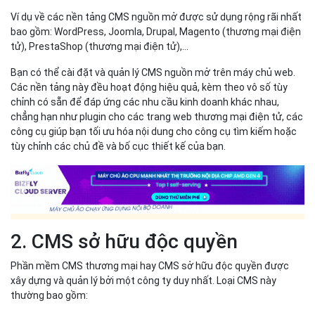
2. CMS sở hữu độc quyền
Phần mềm CMS thương mại hay CMS sở hữu độc quyền được
xây dựng và quản lý bởi một công ty duy nhất. Loại CMS này
thường bao gồm:
mua phí bản quyền để sử dụng phần mềm
trả phí hàng tháng hoặc hàng năm cho các bản cập nhật
hoặc hỗ trợ
có thể cần phải trả thêm chi phí để tùy chỉnh và nâng cấp,
cũng như đào tạo và hỗ trợ người dùng hoặc hỗ trợ kỹ
thuật.
Ví dụ về các giải pháp CMS phổ biến bao gồm: Kentico, Microsoft
SharePoint, IBM Enterprise Content Management, Pulse CMS,
Sitecore, Shopify…