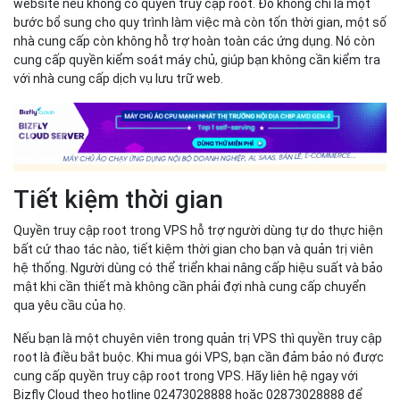
website nếu không có quyền truy cập root. Đó không chỉ là một
bước bổ sung cho quy trình làm việc mà còn tốn thời gian, một số
nhà cung cấp còn không hỗ trợ hoàn toàn các ứng dụng. Nó còn
cung cấp quyền kiểm soát máy chủ, giúp bạn không cần kiểm tra
với nhà cung cấp dịch vụ lưu trữ web.
Tiết kiệm thời gian
Quyền truy cập root trong VPS hỗ trợ người dùng tự do thực hiện
bất cứ thao tác nào, tiết kiệm thời gian cho bạn và quản trị viên
hệ thống. Người dùng có thể triển khai nâng cấp hiệu suất và bảo
mật khi cần thiết mà không cần phải đợi nhà cung cấp chuyển
qua yêu cầu của họ.
Nếu bạn là một chuyên viên trong quản trị VPS thì quyền truy cập
root là điều bắt buộc. Khi mua gói VPS, bạn cần đảm bảo nó được
cung cấp quyền truy cập root trong VPS. Hãy liên hệ ngay với
Bizfly Cloud theo hotline 02473028888 hoặc 02873028888 để