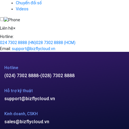
Chuyển đổi số
Traffic Manager
Videos
Cloud VPS
Kafka
Videos
Liên hệ
×
Hotline:
024 7302 8888
(HN)
028 7302 8888
(HCM)
Email:
support@bizflycloud.vn
Hotline
(024) 7302 8888
-
(028) 7302 8888
Hỗ trợ kỹ thuật
support@bizflycloud.vn
Kinh doanh, CSKH
sales@bizflycloud.vn