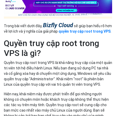
Bizfly Cloud
Trong bài viết dưới đây,
sẽ giúp bạn hiểu rõ hơn
về lợi ích và ý nghĩa của giải pháp
quyền truy cập root trong VPS
.
Quyền truy cập root trong
VPS là gì?
Quyền truy cập root trong VPS là khả năng truy cập của một quản
trị viên tới hệ điều hành Linux. Nếu bạn đang sử dụng PC tại nhà
và cố gắng xóa hay di chuyển một ứng dụng, Windows sẽ yêu cầu
quyền truy cập "Administrator". Khái niệm "root" là phiên bản
Linux của quyền truy cập với vai trò quản trị viên trong VPS.
Hiện nay, khái niệm này được phát triển để gọi những người
không có chuyên môn hoặc khách truy cập không thể thực hiện
các tác vụ trên máy tính. Quyền truy cập root sẽ cung cấp cho
bạn mức cao nhất vào máy chủ Linux của người dùng. Bạn sẽ
không bị cản trở hay hạn chế truy cập vào máy chủ của mình