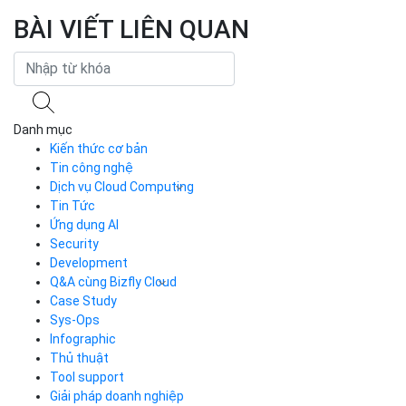
BÀI VIẾT LIÊN QUAN
Danh mục
Kiến thức cơ bản
Tin công nghệ
Dịch vụ Cloud Computing
Tin Tức
Cloud Server
CDN
Ứng dụng AI
Load Balancer
Security
Auto Scaling
Development
Container Registry
Q&A cùng Bizfly Cloud
Kubernetes
Case Study
Q&A về Bizfly Cloud Server
Cloud Database
Q&A về Bizfly Business Email
Thao tác kết nối tới server
Sys-Ops
Call Center
Videos
Videos
Infographic
Business Email
Thủ thuật
Simple Storage
Tool support
VOD
Giải pháp doanh nghiệp
VPN