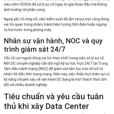
siêu sớm VESDA để xử lý sự cố ngay từ giai đoạn đầu mà không
ảnh hưởng tới phần cứng.
Ngoài yếu tố cháy nổ, việc kiểm soát độ ẩm và bụi mịn cũng đóng
vai trò quan trọng nhằm tránh hiện tượng tĩnh điện hoặc ngưng
tụ hơi nước trong phòng máy.
Nhân sự vận hành, NOC và quy
trình giám sát 24/7
Yếu tố con người đóng vai trò then chốt trong việc xử lý sự cố.
Một DC chuyên nghiệp cần đội ngũ kỹ sư túc trực 24/7 tại Trung
tâm điều hành mạng (NOC) để giám sát liên tục mọi chỉ số từ
nhiệt độ đến tình trạng mạng. Hiện nay, việc thiếu hụt nhân sự có
kỹ năng chuyên sâu về vận hành DC đang là một thách thức lớn
đối với nhiều doanh nghiệp.
Tiêu chuẩn và yêu cầu tuân
thủ khi xây Data Center
Ngoài hạ tầng kỹ thuật, trung tâm dữ liệu còn phải đáp ứng nhiều