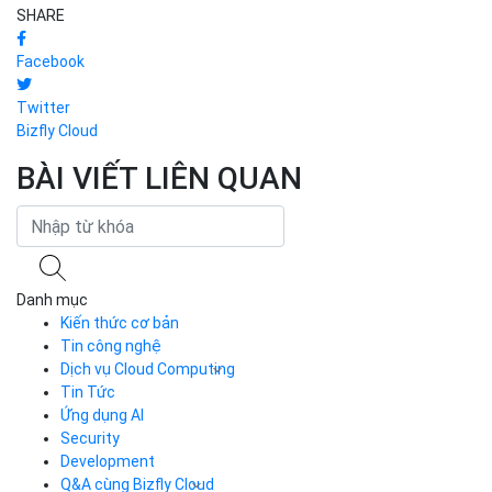
Facebook
Twitter
Bizfly Cloud
BÀI VIẾT LIÊN QUAN
Danh mục
Kiến thức cơ bản
Tin công nghệ
Dịch vụ Cloud Computing
Tin Tức
Cloud Server
CDN
Ứng dụng AI
Load Balancer
Security
Auto Scaling
Development
Container Registry
Q&A cùng Bizfly Cloud
Kubernetes
Case Study
Q&A về Bizfly Cloud Server