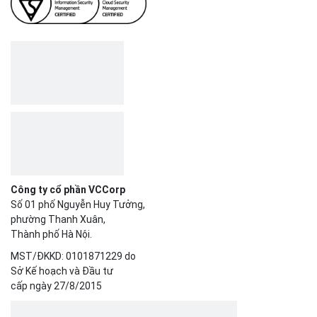
Công ty cổ phần VCCorp
Số 01 phố Nguyễn Huy Tưởng,
phường Thanh Xuân,
Thành phố Hà Nội.
MST/ĐKKD: 0101871229 do
Sở Kế hoạch và Đầu tư
cấp ngày 27/8/2015
SẢN PHẨM
Bizfly Cloud Server
Bizfly Cloud CDN
Bizfly Cloud Business Email
Bizfly Cloud Load Balancer
Bizfly Cloud Simple Storage