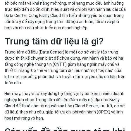
trực tiếp đến độ ổn định, hiệu suất và chi phí vận hành lâu dài của
Data Center. Cùng Bizfly Cloud tìm hiểu những yếu tố quan trọng
cần lưu ý để xây dựng trung tâm dữ liệu an toàn, tối ưu và phù
hợp với nhu cầu phát triển của doanh nghiệp.
Trung tâm dữ liệu là gì?
Trung tâm dữ liệu (Data Center) là một cơ sở vật lý tập trung
được thiết kế chuyên biệt để chứa đựng, vận hành và bảo vệ hạ
tầng công nghệ thông tin (CNTT) gồm hàng nghìn máy chủ và
thiết bị mạng. Có thể ví trung tâm dữ liệu như một "bộ não" của
Internet, nơi xử lý, phân tích và truyền tải mọi yêu cầu dữ liệu trên
toàn cầu.
Hiện nay, thay vì tự xây dựng hạ tầng vật lý tốn kém, nhiều doanh
nghiệp lựa chọn Trung tâm dữ liệu đám mây nội địa như Bizfly
Cloud để thuê các tài nguyên ảo hóa (Cloud Server, lưu trữ, cơ sở
dữ liệu) theo nhu cầu, giúp tối ưu chi phí vận hành (OPEX) và linh
hoạt mở rộng vô hạn.
Các vấn đề cần quan tâm khi