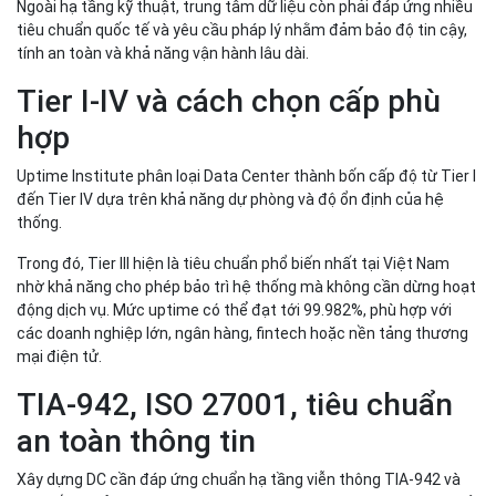
tiêu chuẩn quốc tế và yêu cầu pháp lý nhằm đảm bảo độ tin cậy,
tính an toàn và khả năng vận hành lâu dài.
Tier I-IV và cách chọn cấp phù
hợp
Uptime Institute phân loại Data Center thành bốn cấp độ từ Tier I
đến Tier IV dựa trên khả năng dự phòng và độ ổn định của hệ
thống.
Trong đó, Tier III hiện là tiêu chuẩn phổ biến nhất tại Việt Nam
nhờ khả năng cho phép bảo trì hệ thống mà không cần dừng hoạt
động dịch vụ. Mức uptime có thể đạt tới 99.982%, phù hợp với
các doanh nghiệp lớn, ngân hàng, fintech hoặc nền tảng thương
mại điện tử.
TIA-942, ISO 27001, tiêu chuẩn
an toàn thông tin
Xây dựng DC cần đáp ứng chuẩn hạ tầng viễn thông TIA-942 và
hệ thống quản lý an ninh thông tin ISO 27001. Bizfly Cloud hiện sở