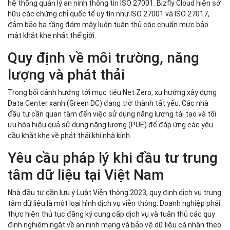
hữu các chứng chỉ quốc tế uy tín như ISO 27001 và ISO 27017,
đảm bảo hạ tầng đám mây luôn tuân thủ các chuẩn mực bảo
mật khắt khe nhất thế giới.
Quy định về môi trường, năng
lượng và phát thải
Trong bối cảnh hướng tới mục tiêu Net Zero, xu hướng xây dựng
Data Center xanh (Green DC) đang trở thành tất yếu. Các nhà
đầu tư cần quan tâm đến việc sử dụng năng lượng tái tạo và tối
ưu hóa hiệu quả sử dụng năng lượng (PUE) để đáp ứng các yêu
cầu khắt khe về phát thải khí nhà kính.
Yêu cầu pháp lý khi đầu tư trung
tâm dữ liệu tại Việt Nam
Nhà đầu tư cần lưu ý Luật Viễn thông 2023, quy định dịch vụ trung
tâm dữ liệu là một loại hình dịch vụ viễn thông. Doanh nghiệp phải
thực hiện thủ tục đăng ký cung cấp dịch vụ và tuân thủ các quy
định nghiêm ngặt về an ninh mạng và bảo vệ dữ liệu cá nhân theo
pháp luật Việt Nam. Việc lựa chọn một đối tác nội địa am hiểu