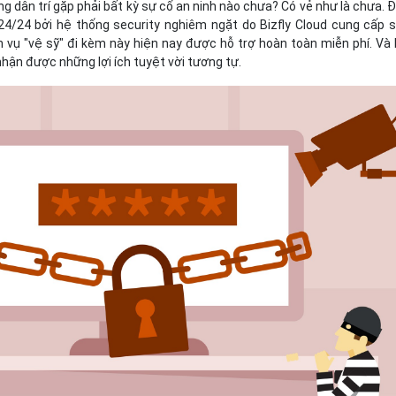
g dân trí gặp phải bất kỳ sự cố an ninh nào chưa? Có vẻ như là chưa. Đ
24/24 bởi hệ thống security nghiêm ngặt do Bizfly Cloud cung cấp 
 vụ "vệ sỹ" đi kèm này hiện nay được hỗ trợ hoàn toàn miễn phí. Và
hận được những lợi ích tuyệt vời tương tự.