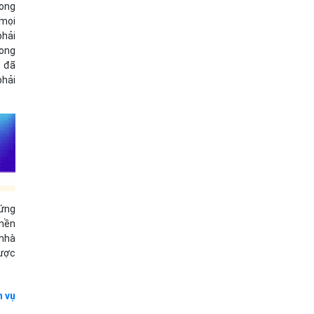
rong
 mọi
phải
rong
ỹ đã
phải
 ứng
 nền
 nhà
lược
h vụ