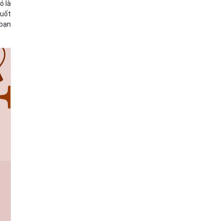
ó là
suốt
 bạn