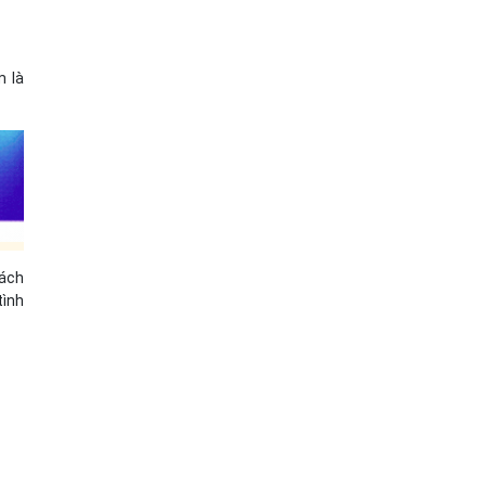
m là
hách
tình