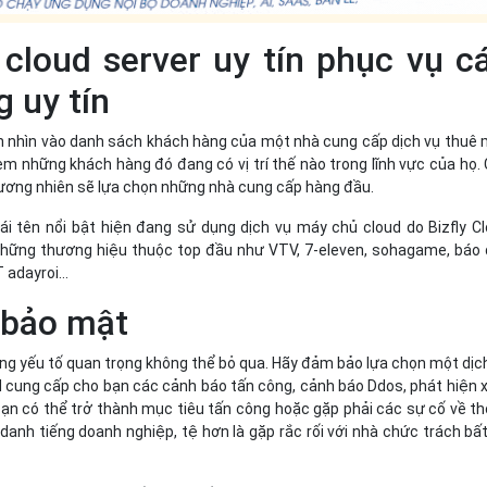
 cloud server uy tín phục vụ c
 uy tín
ần nhìn vào danh sách khách hàng của một nhà cung cấp dịch vụ thuê
m những khách hàng đó đang có vị trí thế nào trong lĩnh vực của họ.
ơng nhiên sẽ lựa chọn những nhà cung cấp hàng đầu.
ái tên nổi bật hiện đang sử dụng dịch vụ máy chủ cloud do Bizfly C
những thương hiệu thuộc top đầu như VTV, 7-eleven, sohagame, báo
T adayroi…
 bảo mật
ng yếu tố quan trọng không thể bỏ qua. Hãy đảm bảo lựa chọn một dịc
 cung cấp cho bạn các cảnh báo tấn công, cảnh báo Ddos, phát hiện
bạn có thể trở thành mục tiêu tấn công hoặc gặp phải các sự cố về t
danh tiếng doanh nghiệp, tệ hơn là gặp rắc rối với nhà chức trách bấ