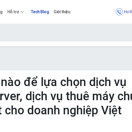
Hotl
ng
Hỗ trợ
Tech Blog
Giới thiệu
Bảng giá
Bảng giá
nào để lựa chọn dịch vụ
rver, dịch vụ thuê máy ch
Apps
t cho doanh nghiệp Việt
Bảng giá