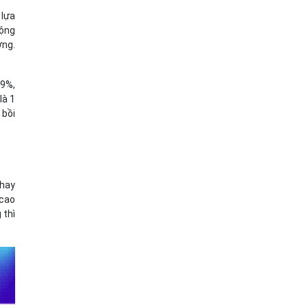
 lựa
động
ợng.
99%,
là 1
 bồi
 hay
 cao
 thì