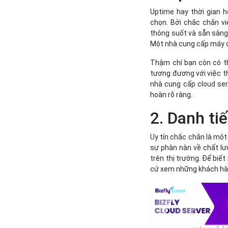
Uptime hay thời gian h
chọn. Bởi chắc chắn v
thông suốt và sẵn sàng 
Một nhà cung cấp máy ch
Thậm chí bạn còn có th
tương đương với việc th
nhà cung cấp cloud ser
hoàn rõ ràng.
2. Danh ti
Uy tín chắc chắn là một
sự phàn nàn về chất lư
trên thị trường. Để biế
cứ xem những khách hàng