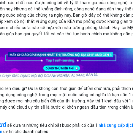
hính xác nhất nào được công bố về tỷ lệ tham gia của công nghệ t
ện nay. Nhưng có thể khẳng định rằng, công nghệ đang dần thay thế
ng cuộc sống của chúng ta ngày nay. Bạn giờ đây có thể không cần 
iếp xem đồ nội thất vì ứng dụng của IKEA mô phỏng được không gian t
 xem chiếc sofa nào sẽ hợp với màu tường phòng khách. Hay tại M
hôn giúp bạn giải quyết tất cả các thủ tục hành chính mà không cần 
ói lên điều gì? Đó là không còn thời gian để chần chờ nữa, phải thích
ứng dụng công nghệ trong mọi mặt cuộc sống có nghĩa là bạn cần 1
g được mọi nhu cầu biến đổi của thị trường. Vậy thì 1 khởi đầu với 1
máy chủ cloud uy tín sẽ là bước đi khôn ngoan đầu tiên trong chiến 
.
oud
sẽ đưa ra những tiêu chí bắt buộc phải có của 1
nhà cung cấp dịc
am
uy tín cho doanh nghiệp.