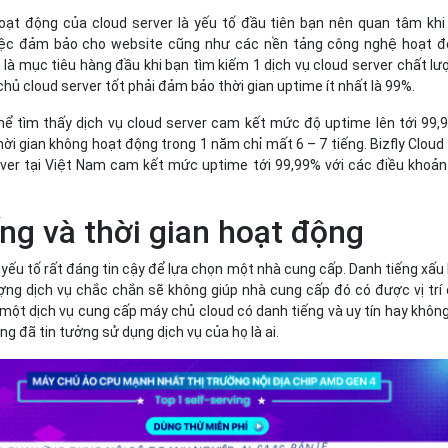
oạt động của cloud server là yếu tố đầu tiên bạn nên quan tâm khi
iệc đảm bảo cho website cũng như các nền tảng công nghệ hoạt 
là mục tiêu hàng đầu khi bạn tìm kiếm 1 dịch vụ cloud server chất lư
ủ cloud server tốt phải đảm bảo thời gian uptime ít nhất là 99%.
ể tìm thấy dịch vụ cloud server cam kết mức độ uptime lên tới 99,
ời gian không hoạt động trong 1 năm chỉ mất 6 – 7 tiếng. Bizfly Cloud 
ver tại Việt Nam cam kết mức uptime tới 99,99% với các điều khoản
ếng và thời gian hoạt động
 yếu tố rất đáng tin cậy để lựa chọn một nhà cung cấp. Danh tiếng xấu
ợng dịch vụ chắc chắn sẽ không giúp nhà cung cấp đó có được vị trí
t một dịch vụ cung cấp máy chủ cloud có danh tiếng và uy tín hay không
 đã tin tưởng sử dụng dịch vụ của họ là ai.