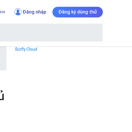
Đăng nhập
Đăng ký dùng thử
ine
Bizfly Cloud
ủ