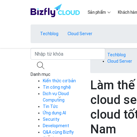
Sản phẩm
Khách hà
Techblog
Cloud Server
Bảng giá
Techblog
Cloud Server
Danh mục
Bảng giá
Làm thế 
Kiến thức cơ bản
Tin công nghệ
Dịch vụ Cloud
cloud se
Bảng giá
Computing
Tin Tức
Cloud Server
cloud tố
CDN
Ứng dụng AI
Load Balancer
Security
Bảng giá
Nam
Auto Scaling
Development
Container Registry
Q&A cùng Bizfly
Kubernetes