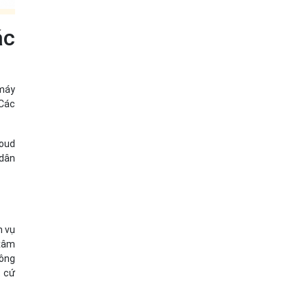
ác
 máy
 Các
loud
 dân
h vụ
 xâm
hông
t cứ