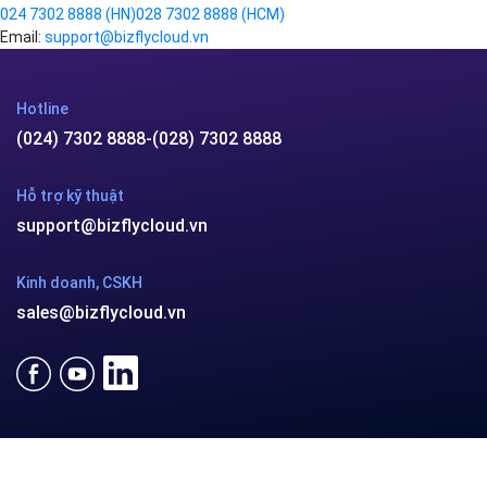
Thủ thuật
Simple Storage
Tool support
VOD
Giải pháp doanh nghiệp
VPN
Chuyển đổi số
Traffic Manager
Videos
Cloud VPS
Kafka
Videos
Liên hệ
×
Hotline:
024 7302 8888
(HN)
028 7302 8888
(HCM)
Email:
support@bizflycloud.vn
Hotline
(024) 7302 8888
-
(028) 7302 8888
Hỗ trợ kỹ thuật
support@bizflycloud.vn