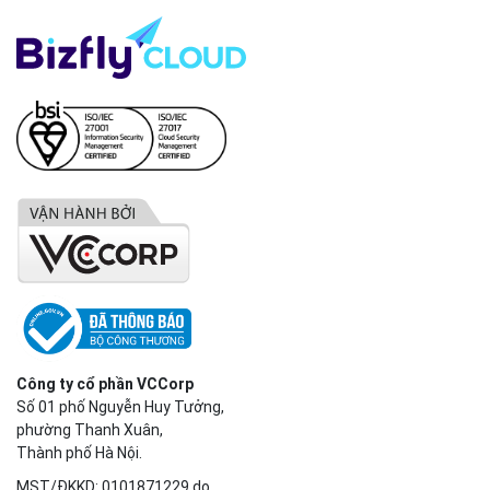
Kinh doanh, CSKH
sales@bizflycloud.vn