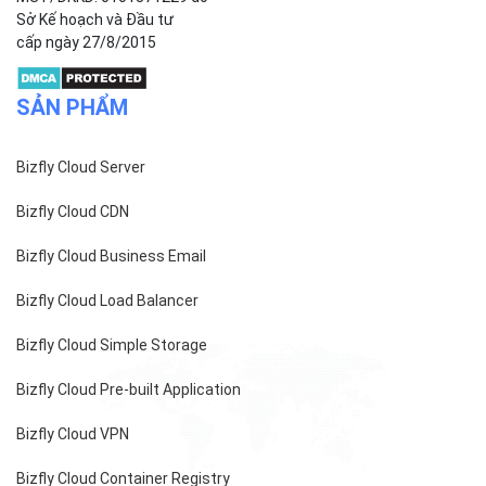
Công ty cổ phần VCCorp
Số 01 phố Nguyễn Huy Tưởng,
phường Thanh Xuân,
Thành phố Hà Nội.
MST/ĐKKD: 0101871229 do
Sở Kế hoạch và Đầu tư
cấp ngày 27/8/2015
SẢN PHẨM
Bizfly Cloud Server
Bizfly Cloud CDN
Bizfly Cloud Business Email