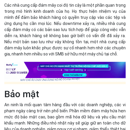
Các nhà cung cấp đám mây coi độ tin cậy là một phần quan trọng
trong mô hình kinh doanh của họ. Họ thực hiện nhiệm vụ của
mình để đảm bảo khách hàng có quyền truy cập vào các tệp và
ứng dụng họ cần mọi lúc. Nếu downtime xảy ra, nhiều nhà cung
cấp đám mây có các bản sao lưu tích hợp để giúp công việc vẫn
diễn ra, khách hàng sẽ không bao giờ biết có vấn đề đã xảy ra.
Nếu một bản sao lưu như vậy không tồn tại, một nhà cung cấp
đám mây luôn khắc phục được sự cố nhanh hơn nhờ các chuyên
gia, nhanh hơn nhiều so với SMB sở hữu một máy chủ tại chỗ.
Bảo mật
An ninh là mối quan tâm hàng đầu với các doanh nghiệp, các vi
phạm ngày càng trở nên phổ biến. Phần mềm đám mây hứa hẹn
mức độ bảo mật cao, bao gồm mã hóa dữ liệu và yêu cầu mật
khẩu mạnh. Những điều nhỏ nhặt này sẽ giúp giữ an toàn cho dữ
liệu của doanh nghiệp, giảm nguy cơ vi phạm, giảm thiểu thiệt hại