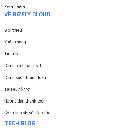
Bizfly Cloud Load Balancer
Bizfly Cloud Simple Storage
Bizfly Cloud Pre-built Application
Bizfly Cloud VPN
Bizfly Cloud Container Registry
Xem Thêm
VỀ BIZFLY CLOUD
Giới thiệu
Khách hàng
Tin tức
Chính sách bảo mật