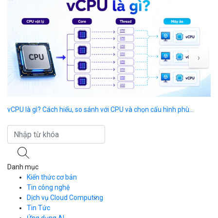
›
vCPU là gì? Cách hiểu, so sánh với CPU và chọn cấu hình phù...
CP
ph
Danh mục
Kiến thức cơ bản
Tin công nghệ
Dịch vụ Cloud Computing
Tin Tức
Cloud Server
CDN