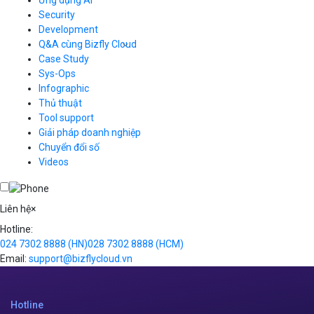
Ứng dụng AI
Load Balancer
Security
Auto Scaling
Development
Container Registry
Q&A cùng Bizfly Cloud
Kubernetes
Case Study
Q&A về Bizfly Cloud Server
Cloud Database
Q&A về Bizfly Business Email
Thao tác kết nối tới server
Sys-Ops
Call Center
Videos
Videos
Infographic
Business Email
Thủ thuật
Simple Storage
Tool support
VOD
Giải pháp doanh nghiệp
VPN
Chuyển đổi số
Traffic Manager
Videos
Cloud VPS
Kafka
Videos
Liên hệ
×
Hotline:
024 7302 8888
(HN)
028 7302 8888
(HCM)
Email:
support@bizflycloud.vn
Hotline