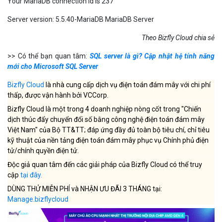
Your MariaDB connection id is 237
Server version: 5.5.40-MariaDB MariaDB Server
Theo Bizfly Cloud chia sẻ
>> Có thể bạn quan tâm:
SQL server là gì? Cập nhật hệ tính năng
mới cho Microsoft SQL Server
Bizfly Cloud
là nhà cung cấp dịch vụ điện toán đám mây với chi phí
thấp, được vận hành bởi VCCorp.
Bizfly Cloud là một trong 4 doanh nghiệp nòng cốt trong "Chiến
dịch thúc đẩy chuyển đổi số bằng công nghệ điện toán đám mây
Việt Nam" của Bộ TT&TT; đáp ứng đầy đủ toàn bộ tiêu chí, chỉ tiêu
kỹ thuật của nền tảng điện toán đám mây phục vụ Chính phủ điện
tử/chính quyền điện tử.
Độc giả quan tâm đến các giải pháp của Bizfly Cloud có thể truy
cập
tại đây
.
DÙNG THỬ MIỄN PHÍ và NHẬN ƯU ĐÃI 3 THÁNG tại:
Manage.bizflycloud