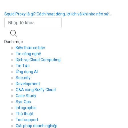
Squid Proxy là gì? Cách hoạt động, lợi ích và khi nào nên sử...
Un
Danh mục
Kiến thức cơ bản
Tin công nghệ
Dịch vụ Cloud Computing
Tin Tức
Cloud Server
CDN
Ứng dụng AI
Load Balancer
Security
Auto Scaling
Development
Container Registry
Q&A cùng Bizfly Cloud
Kubernetes
Case Study
Q&A về Bizfly Cloud Server
Cloud Database
Q&A về Bizfly Business Email
Thao tác kết nối tới server
Sys-Ops
Call Center
Videos
Videos
Infographic
Business Email
Thủ thuật
Simple Storage
Tool support
VOD
Giải pháp doanh nghiệp