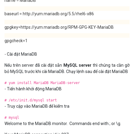
name = MariaDB
baseurl = http://yum.mariadb.org/5.5/rhel6-x86
gpgkey=https://yum.mariadb.org/RPM-GPG-KEY-MariaDB
gpgcheck=1
- Cài đặt MariaDB
Nếu trên server đã cài đặt sẵn
MySQL server
thì chúng ta cần gỡ
bỏ MySQL trước khi cài MariaDB. Chạy lệnh sau để cài đặt MariaDB
# yum install MariaDB MariaDB-server
- Tiến hành khởi động MariaDB
# /etc/init.d/mysql start
- Truy cập vào MariaDB để kiểm tra
# mysql
Welcome to the MariaDB monitor. Commands end with ; or \g.