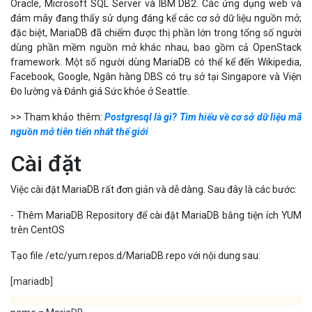
Oracle, Microsoft SQL Server và IBM DB2. Các ứng dụng web và
đám mây đang thấy sử dụng đáng kể các cơ sở dữ liệu nguồn mở;
đặc biệt, MariaDB đã chiếm được thị phần lớn trong tổng số người
dùng phần mềm nguồn mở khác nhau, bao gồm cả OpenStack
framework. Một số người dùng MariaDB có thể kể đến Wikipedia,
Facebook, Google, Ngân hàng DBS có trụ sở tại Singapore và Viện
Đo lường và Đánh giá Sức khỏe ở Seattle.
>> Tham khảo thêm:
Postgresql là gì? Tìm hiểu về cơ sở dữ liệu mã
nguồn mở tiên tiến nhất thế giới
Cài đặt
Việc cài đặt MariaDB rất đơn giản và dễ dàng. Sau đây là các bước:
- Thêm MariaDB Repository để cài đặt MariaDB bằng tiện ích YUM
trên CentOS
Tạo file /etc/yum.repos.d/MariaDB.repo với nội dung sau:
[mariadb]