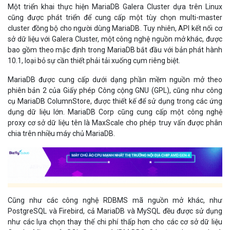
Một triển khai thực hiện MariaDB Galera Cluster dựa trên Linux
cũng được phát triển để cung cấp một tùy chọn multi-master
cluster đồng bộ cho người dùng MariaDB. Tuy nhiên, API kết nối cơ
sở dữ liệu với Galera Cluster, một công nghệ nguồn mở khác, được
bao gồm theo mặc định trong MariaDB bắt đầu với bản phát hành
10.1, loại bỏ sự cần thiết phải tải xuống cụm riêng biệt.
MariaDB được cung cấp dưới dạng phần mềm nguồn mở theo
phiên bản 2 của Giấy phép Công cộng GNU (GPL), cũng như công
cụ MariaDB ColumnStore, được thiết kế để sử dụng trong các ứng
dụng dữ liệu lớn. MariaDB Corp cũng cung cấp một công nghệ
proxy cơ sở dữ liệu tên là MaxScale cho phép truy vấn được phân
chia trên nhiều máy chủ MariaDB.
Cũng như các công nghệ RDBMS mã nguồn mở khác, như
PostgreSQL và Firebird, cả MariaDB và MySQL đều được sử dụng
như các lựa chọn thay thế chi phí thấp hơn cho các cơ sở dữ liệu