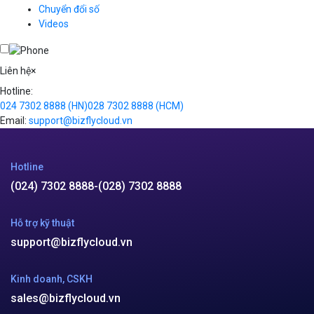
VPN
Chuyển đổi số
Traffic Manager
Videos
Cloud VPS
Kafka
Videos
Liên hệ
×
Hotline:
024 7302 8888
(HN)
028 7302 8888
(HCM)
Email:
support@bizflycloud.vn
Hotline
(024) 7302 8888
-
(028) 7302 8888
Hỗ trợ kỹ thuật
support@bizflycloud.vn
Kinh doanh, CSKH
sales@bizflycloud.vn