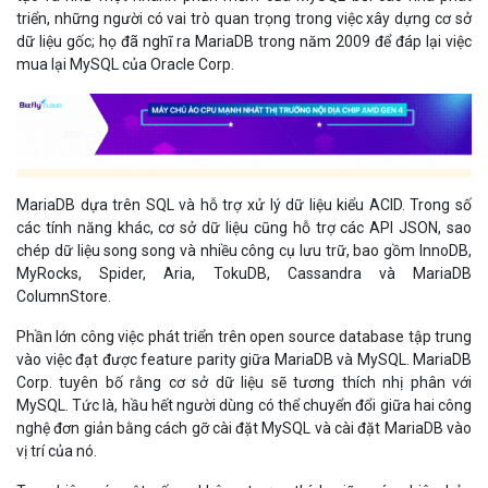
triển, những người có vai trò quan trọng trong việc xây dựng cơ sở
dữ liệu gốc; họ đã nghĩ ra MariaDB trong năm 2009 để đáp lại việc
mua lại MySQL của Oracle Corp.
MariaDB dựa trên SQL và hỗ trợ xử lý dữ liệu kiểu ACID. Trong số
các tính năng khác, cơ sở dữ liệu cũng hỗ trợ các API JSON, sao
chép dữ liệu song song và nhiều công cụ lưu trữ, bao gồm InnoDB,
MyRocks, Spider, Aria, TokuDB, Cassandra và MariaDB
ColumnStore.
Phần lớn công việc phát triển trên open source database tập trung
vào việc đạt được feature parity giữa MariaDB và MySQL. MariaDB
Corp. tuyên bố rằng cơ sở dữ liệu sẽ tương thích nhị phân với
MySQL. Tức là, hầu hết người dùng có thể chuyển đổi giữa hai công
nghệ đơn giản bằng cách gỡ cài đặt MySQL và cài đặt MariaDB vào
vị trí của nó.