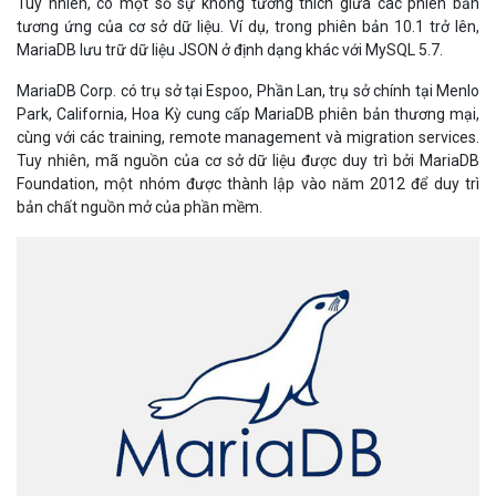
Tuy nhiên, có một số sự không tương thích giữa các phiên bản
tương ứng của cơ sở dữ liệu. Ví dụ, trong phiên bản 10.1 trở lên,
MariaDB lưu trữ dữ liệu JSON ở định dạng khác với MySQL 5.7.
MariaDB Corp. có trụ sở tại Espoo, Phần Lan, trụ sở chính tại Menlo
Park, California, Hoa Kỳ cung cấp MariaDB phiên bản thương mại,
cùng với các training, remote management và migration services.
Tuy nhiên, mã nguồn của cơ sở dữ liệu được duy trì bởi MariaDB
Foundation, một nhóm được thành lập vào năm 2012 để duy trì
bản chất nguồn mở của phần mềm.