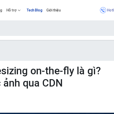
Hotl
ng
Hỗ trợ
Tech Blog
Giới thiệu
Bảng giá
Bảng giá
sizing on-the-fly là gì?
c ảnh qua CDN
Apps
Bảng giá