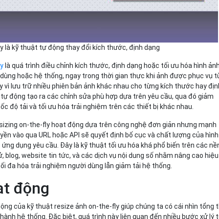
y là kỹ thuật tự động thay đổi kích thước, định dạng
ly
là quá trình điều chỉnh kích thước, định dạng hoặc tối ưu hóa hình ản
dùng hoặc hệ thống, ngay trong thời gian thực khi ảnh được phục vụ t
vì lưu trữ nhiều phiên bản ảnh khác nhau cho từng kích thước hay địn
p tự động tạo ra các chỉnh sửa phù hợp dựa trên yêu cầu, qua đó giảm
ốc độ tải và tối ưu hóa trải nghiệm trên các thiết bị khác nhau.
esizing on-the-fly hoạt động dựa trên công nghệ đơn giản nhưng mạnh
yền vào qua URL hoặc API sẽ quyết định bố cục và chất lượng của hình
c ứng dụng yêu cầu. Đây là kỹ thuật tối ưu hóa khá phổ biến trên các nề
, blog, website tin tức, và các dịch vụ nội dung số nhằm nâng cao hiệu
ối đa hóa trải nghiệm người dùng lẫn giảm tải hệ thống.
ạt động
ộng của kỹ thuật resize ảnh on-the-fly giúp chúng ta có cái nhìn tổng 
hành hệ thống. Đặc biệt, quá trình này liên quan đến nhiều bước xử lý 