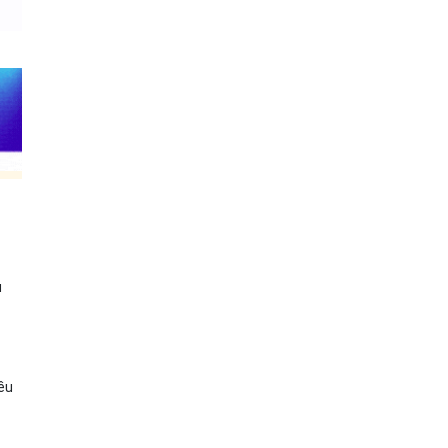
u
iều