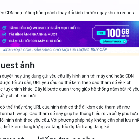
rên CDN hoạt động bằng cách thay đổi kích thước ngay khi có request
quest ảnh
nh duyệt hay ứng dụng gửi yêu cầu lấy hình ảnh tới máy chủ hoặc CDN.
 được tối ưu sẵn, URL yêu cầu có thể kèm theo các tham số về kích
c tuỳ chỉnh khác. Đây là bước quan trọng giúp hệ thống nắm bắt rõ yê
ử lý chính xác hơn.
 có thể thấy rằng URL của hình ảnh có thể đi kèm các tham số như
 format=webp. Các tham số này giúp hệ thống hiểu rõ và xử lý phù hợp
đổi hình ảnh theo yêu cầu. Với phương pháp này, không cần phải lưu nh
, tiết kiệm dung lượng và tăng tốc độ tải trang đáng kể.