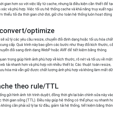
ời gian hơn so với việc lấy từ cache, nhưng là điều kiện cần thiết để tạ
 xác và phù hợp. Việc tối ưu hệ thống cache và khả năng truy xuất ng
 thiểu tối đa thời gian chờ đợi, giữ cho toàn hệ thống luôn hoạt động
convert/optimize
 sẽ xử lý các yêu cầu resize, chuyển đổi định dạng hoặc tối ưu hóa chấ
cung cấp. Quá trình này bao gồm các bước như thay đổi kích thước, c
chuyển đổi sang định dạng WebP hoặc AVIF để tiết kiệm băng thông.
uan trọng giúp hình ảnh phù hợp về kích thước, rõ nét và tối ưu về mặt
eb tải nhanh hơn và phù hợp với nhiều thiết bị. Các thuật toán resize,
 ưu hóa mà vẫn giữ được chất lượng ảnh phù hợp và không làm mất dữ
ache theo rule/TTL
hống gửi hình ảnh tới trình duyệt, đồng thời ghi lại bản chỉnh sửa này và
 thời gian sống (TTL). Điều này giúp hệ thống có thể phục vụ nhanh h
không cần phải xử lý lại từ đầu, giảm tải hệ thống, tiết kiệm băng thô
.