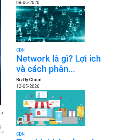
08-06-2020
CDN
Network là gì? Lợi ích
và cách phân...
Bizfly Cloud
12-05-2026
au
.
g
ì?
CDN