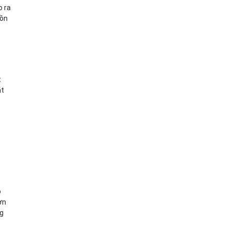
o ra
uồn
t
ắt
o
ơn
ng