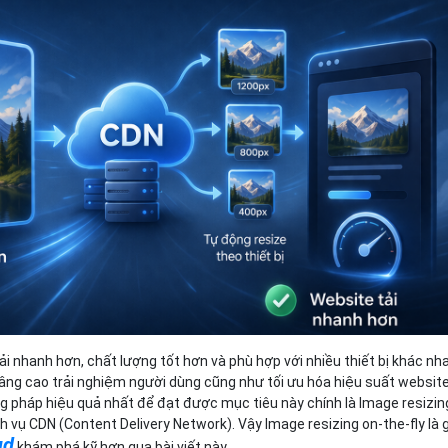
Bảng giá
Bảng giá
Bảng giá
Bảng giá
tải nhanh hơn, chất lượng tốt hơn và phù hợp với nhiều thiết bị khác nh
nâng cao trải nghiệm người dùng cũng như tối ưu hóa hiệu suất website
 pháp hiệu quả nhất để đạt được mục tiêu này chính là Image resizin
h vụ CDN (Content Delivery Network). Vậy Image resizing on-the-fly là g
ud
khám phá kỹ hơn qua bài viết này.