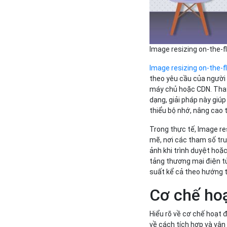
Image resizing on-the-fl
Image resizing on-the-f
theo yêu cầu của người 
máy chủ hoặc CDN. Thay 
dạng, giải pháp này giú
thiểu bộ nhớ, nâng cao t
Trong thực tế, Image r
mẽ, nơi các tham số tru
ảnh khi trình duyệt hoặ
tảng thương mại điện tử
suất kể cả theo hướng t
Cơ chế ho
Hiểu rõ về cơ chế hoạt đ
về cách tích hợp và vận 