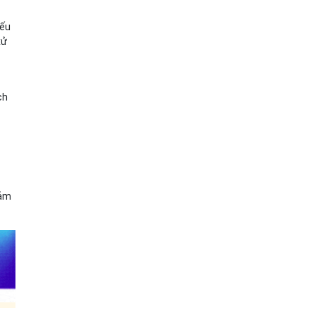
Nếu
xử
i
ch
đảm