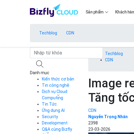
Sản phẩm
Khách hà
Techblog
CDN
Bảng giá
Techblog
CDN
Danh mục
Bảng giá
Image re
Kiến thức cơ bản
Tin công nghệ
Dịch vụ Cloud
Tăng tố
Bảng giá
Computing
Tin Tức
Cloud Server
CDN
Ứng dụng AI
CDN
Load Balancer
Security
Nguyễn Trọng Nhân
Bảng giá
Auto Scaling
Development
2398
Container Registry
Q&A cùng Bizfly
23-03-2026
Kubernetes