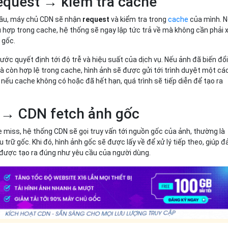
equest → kiểm tra cache
cầu, máy chủ CDN sẽ nhận
request
và kiểm tra trong
cache
của mình. 
 hợp trong cache, hệ thống sẽ ngay lập tức trả về mà không cần phải 
 gốc.
ước quyết định tới độ trễ và hiệu suất của dịch vụ. Nếu ảnh đã biến đổ
à còn hợp lệ trong cache, hình ảnh sẽ được gửi tới trình duyệt một cá
 nếu cache không có hoặc đã hết hạn, quá trình sẽ tiếp diễn để tạo ra
 → CDN fetch ảnh gốc
miss, hệ thống CDN sẽ gọi truy vấn tới nguồn gốc của ảnh, thường là
 trữ gốc. Khi đó, hình ảnh gốc sẽ được lấy về để xử lý tiếp theo, giúp 
 được tạo ra đúng như yêu cầu của người dùng.