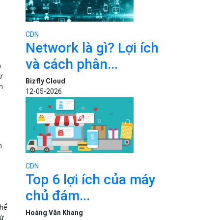
CDN
Network là gì? Lợi ích
và cách phân...
h
ừ
Bizfly Cloud
h
12-05-2026
n
CDN
Top 6 lợi ích của máy
chủ đám...
thể
Hoàng Văn Khang
từ