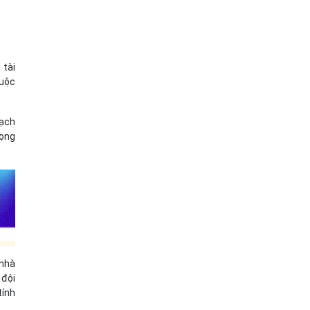
 tài
buộc
oạch
rọng
 nhà
 đội
tính