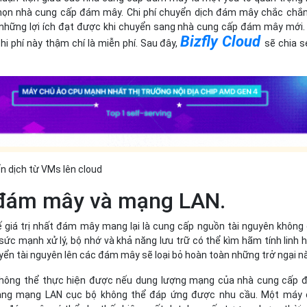
chọn nhà cung cấp đám mây. Chi phí chuyển dịch đám mây chắc chắ
những lợi ích đạt được khi chuyển sang nhà cung cấp đám mây mới.
Bizfly Cloud
i phí này thậm chí là miễn phí. Sau đây,
sẽ chia s
n dịch từ VMs lên cloud
i đám mây và mạng LAN.
ế giá trị nhất đám mây mang lại là cung cấp nguồn tài nguyên không 
ức mạnh xử lý, bộ nhớ và khả năng lưu trữ có thể kìm hãm tính linh 
uyển tài nguyên lên các đám mây sẽ loại bỏ hoàn toàn những trở ngại nà
hông thể thực hiện được nếu dung lượng mạng của nhà cung cấp 
ng mạng LAN cục bộ không thể đáp ứng được nhu cầu. Một máy 