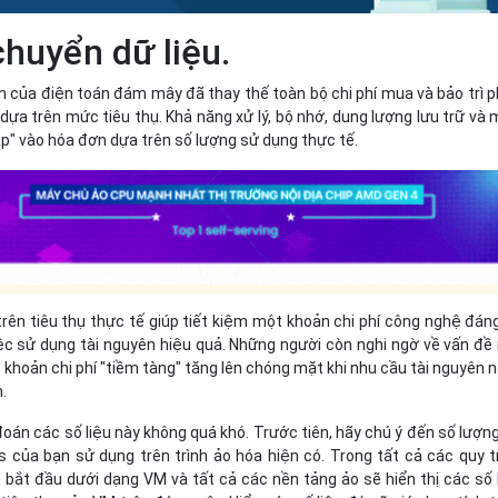
chuyển dữ liệu.
n của điện toán đám mây đã thay thế toàn bộ chi phí mua và bảo trì 
dựa trên mức tiêu thụ. Khả năng xử lý, bộ nhớ, dung lượng lưu trữ và
" vào hóa đơn dựa trên số lượng sử dụng thực tế.
ên tiêu thụ thực tế giúp tiết kiệm một khoản chi phí công nghệ đán
iệc sử dụng tài nguyên hiệu quả. Những người còn nghi ngờ về vấn đề
khoản chi phí "tiềm tàng" tăng lên chóng mặt khi nhu cầu tài nguyên 
.
oán các số liệu này không quá khó. Trước tiên, hãy chú ý đến số lượng
ủa bạn sử dụng trên trình ảo hóa hiện có. Trong tất cả các quy t
 bắt đầu dưới dạng VM và tất cả các nền tảng ảo sẽ hiển thị các số 