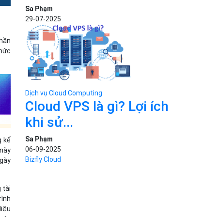
Sa Phạm
29-07-2025
phần
 mức
Dịch vụ Cloud Computing
Cloud VPS là gì? Lợi ích
khi sử...
Sa Phạm
g kể
06-09-2025
 này
Bizfly Cloud
ngày
 tài
rình
liệu