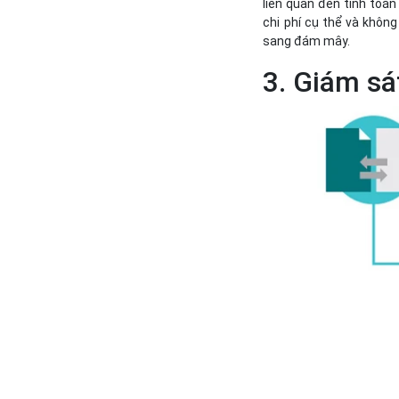
liên quan đến tính toán
chi phí cụ thể và khôn
sang đám mây.
3. Giám sá