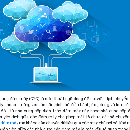
Bảng giá
Bảng giá
Bảng giá
Bảng giá
sang đám mây (C2C) là một thuật ngữ dùng để chỉ việc dịch chuyển
 chủ ảo - cùng với các cấu hình, hệ điều hành, ứng dụng và lưu trữ 
đó - từ nhà cung cấp điện toán đám mây này sang nhà cung cấp 
uyển dịch giữa các đám mây cho phép một tổ chức có thể chuyển
n đám mây
mà không cần chuyển dữ liệu qua các máy chủ nội bộ. Khả 
huận tiện giữa các nhà cung cấp đám mây là một yếu tố quan trọng