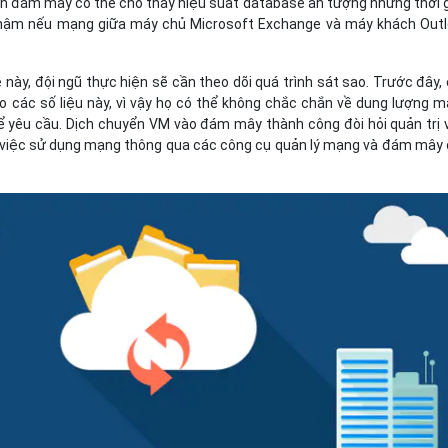
n đám mây có thể cho thấy hiệu suất database ấn tượng nhưng thời 
chậm nếu mạng giữa máy chủ Microsoft Exchange và máy khách Out
ề này, đội ngũ thực hiện sẽ cần theo dõi quá trình sát sao. Trước đây,
o các số liệu này, vì vậy họ có thể không chắc chắn về dung lượng 
yêu cầu. Dịch chuyển VM vào đám mây thành công đòi hỏi quản trị 
 việc sử dụng mạng thông qua các công cụ quản lý mạng và đám mây