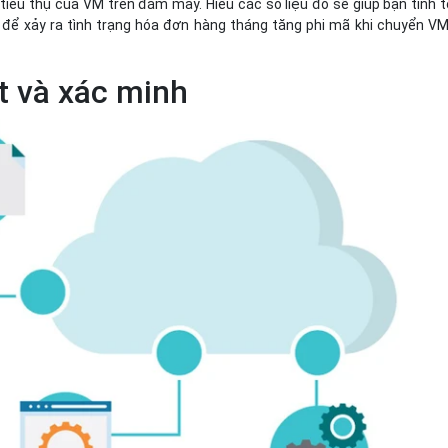
 tiêu thụ của VM trên đám mây. Hiểu các số liệu đó sẽ giúp bạn tính 
g để xảy ra tình trạng hóa đơn hàng tháng tăng phi mã khi chuyển V
t và xác minh