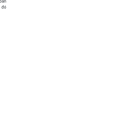
toán
M đó