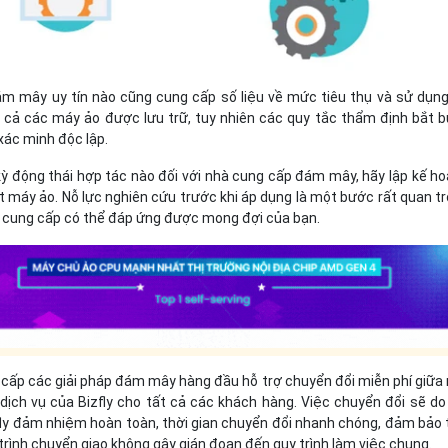
m mây uy tín nào cũng cung cấp số liệu về mức tiêu thụ và sử dụng
 cả các máy ảo được lưu trữ, tuy nhiên các quy tắc thẩm định bắt 
ác minh độc lập.
kỳ động thái hợp tác nào đối với nhà cung cấp đám mây, hãy lập kế h
 máy ảo. Nỗ lực nghiên cứu trước khi áp dụng là một bước rất quan t
 cung cấp có thể đáp ứng được mong đợi của bạn.
g cấp các giải pháp đám mây hàng đầu hỗ trợ chuyển đổi miễn phí giữa
dịch vụ của Bizfly cho tất cả các khách hàng. Việc chuyển đổi sẽ do
fly đảm nhiệm hoàn toàn, thời gian chuyển đổi nhanh chóng, đảm bảo 
 trình chuyển giao không gây gián đoạn đến quy trình làm việc chung.