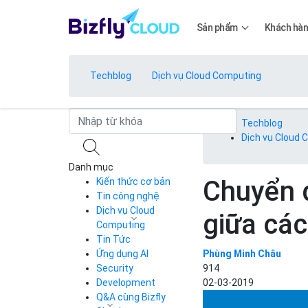
Sản phẩm
Khách hà
Techblog
Dịch vụ Cloud Computing
Bảng giá
Techblog
Dịch vụ Cloud
Danh mục
Bảng giá
Chuyển 
Kiến thức cơ bản
Tin công nghệ
Dịch vụ Cloud
giữa cá
Bảng giá
Computing
Tin Tức
Cloud Server
CDN
Ứng dụng AI
Phùng Minh Châu
Load Balancer
Security
914
Bảng giá
Auto Scaling
Development
02-03-2019
Container Registry
Q&A cùng Bizfly
Kubernetes