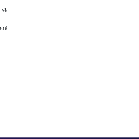
u về
a sẻ