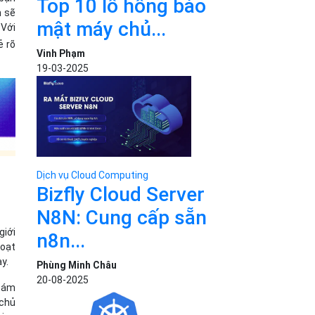
Top 10 lỗ hổng bảo
n sẽ
mật máy chủ...
 Với
ẻ rõ
Vinh Phạm
19-03-2025
Dịch vụ Cloud Computing
Bizfly Cloud Server
N8N: Cung cấp sẵn
giới
n8n...
hoạt
y.
Phùng Minh Châu
20-08-2025
đám
chủ