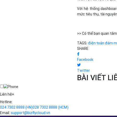
Với hệ thống dashboard
mức tiêu thụ, tài nguyên
>> Có thể bạn quan tâm
TAGS:
điện toán đám 
SHARE
Facebook
Twitter
BÀI VIẾT L
Liên hệ
×
Hotline:
024 7302 8888
(HN)
028 7302 8888
(HCM)
Email:
support@bizflycloud.vn