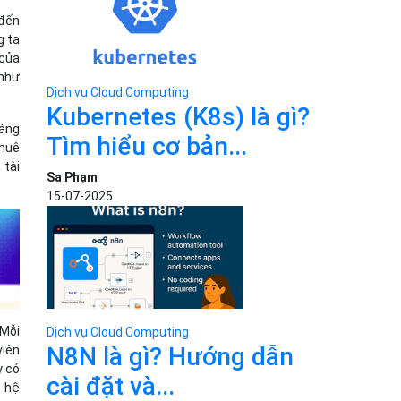
 đến
g ta
 của
 như
Dịch vụ Cloud Computing
Kubernetes (K8s) là gì?
đáng
Tìm hiểu cơ bản...
thuê
 tài
Sa Phạm
15-07-2025
 Mỗi
Dịch vụ Cloud Computing
N8N là gì? Hướng dẫn
viên
y có
cài đặt và...
c hệ