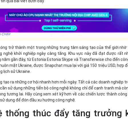
tin qua bài viết dưới đây.
ng trở thành một trong những trung tâm sáng tạo của thế giới nhờ
g nghệ khởi nghiệp ngày càng tăng. Khu vực này đã đạt được rất n
 năm gần đây, từ Estonia Estonia Skype và Transferwise cho đến côn
huôn mặt Ukraine, được Snapchat mua lại với giá 150 triệu USD, hợp 
g lịch sử Ukraine.
g tạo ra những cơ hội nhanh hơn mỗi ngày. Tất cả các doanh nghiệp t
cần sử dụng những tiến bộ công nghệ không chỉ để cạnh tranh mà cò
rong tương lai. Hãy cùng xem xét kỹ hơn về các chiến lược thành côn
 sử dụng để đón đầu xu hướng công nghệ.
ệ thống thúc đẩy tăng trưởng 