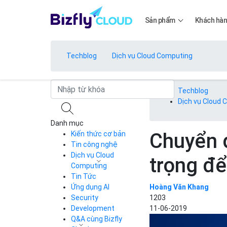
Sản phẩm
Khách hà
Techblog
Dịch vụ Cloud Computing
Bảng giá
Techblog
Dịch vụ Cloud
Danh mục
Bảng giá
Chuyển đ
Kiến thức cơ bản
Tin công nghệ
Dịch vụ Cloud
trọng để
Bảng giá
Computing
Tin Tức
Cloud Server
CDN
Ứng dụng AI
Hoàng Văn Khang
Load Balancer
Security
1203
Bảng giá
Auto Scaling
Development
11-06-2019
Container Registry
Q&A cùng Bizfly
Kubernetes