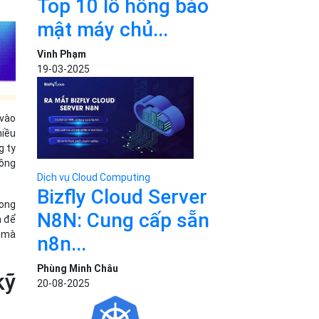
Top 10 lỗ hổng bảo
mật máy chủ...
Vinh Phạm
19-03-2025
 vào
hiều
g ty
đồng
Dịch vụ Cloud Computing
Bizfly Cloud Server
rong
N8N: Cung cấp sẵn
n để
g mà
n8n...
Phùng Minh Châu
kỹ
20-08-2025