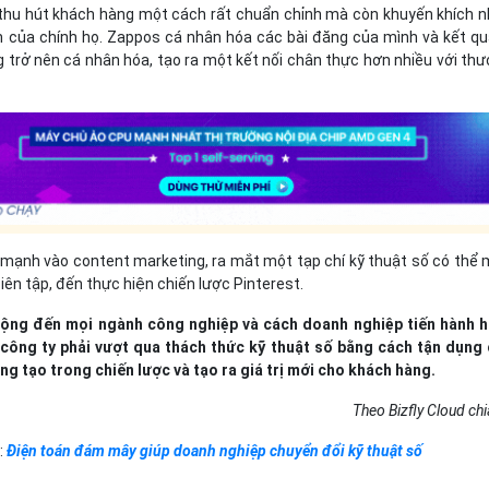
 thu hút khách hàng một cách rất chuẩn chỉnh mà còn khuyến khích 
ệm của chính họ. Zappos cá nhân hóa các bài đăng của mình và kết qu
 trở nên cá nhân hóa, tạo ra một kết nối chân thực hơn nhiều với th
 mạnh vào content marketing, ra mắt một tạp chí kỹ thuật số có thể
iên tập, đến thực hiện chiến lược Pinterest.
ộng đến mọi ngành công nghiệp và cách doanh nghiệp tiến hành 
công ty phải vượt qua thách thức kỹ thuật số bằng cách tận dụng
ng tạo trong chiến lược và tạo ra giá trị mới cho khách hàng.
Theo Bizfly Cloud chi
:
Điện toán đám mây giúp doanh nghiệp chuyển đổi kỹ thuật số