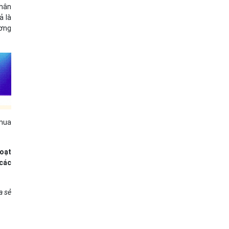
nhân
ả là
ương
 mua
hoạt
 các
a sẻ