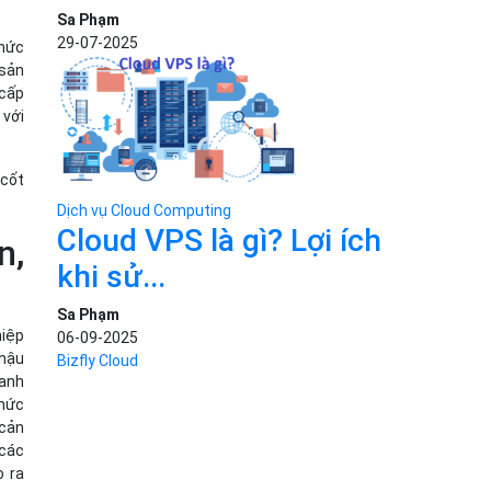
Sa Phạm
29-07-2025
chức
 sản
 cấp
 với
 cốt
Dịch vụ Cloud Computing
Cloud VPS là gì? Lợi ích
n,
khi sử...
Sa Phạm
hiệp
06-09-2025
 hậu
Bizfly Cloud
ranh
thức
 cản
 các
o ra