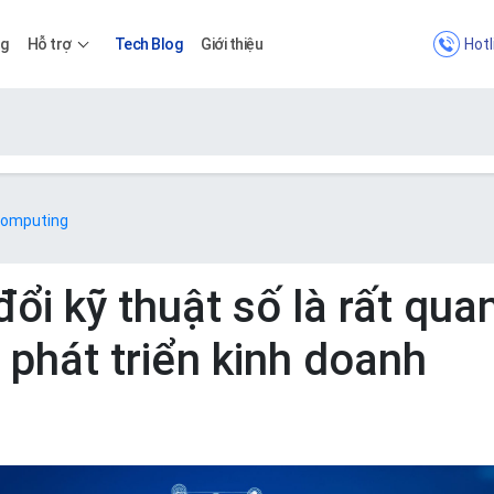
Hotl
ng
Hỗ trợ
Tech Blog
Giới thiệu
Bảng giá
 Computing
Bảng giá
ổi kỹ thuật số là rất qua
 phát triển kinh doanh
Apps
Bảng giá