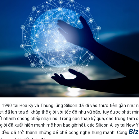
Bảng giá
Bảng giá
Bảng giá
Bảng giá
 1990 tại Hoa Kỳ và Thung lũng Silicon đã đi vào thực tiễn gần như 
net đã lan tỏa đi khắp thế giới với tốc độ như vũ bão, tuy được phát mi
rất nhanh chóng chấp nhận nó. Trong các thập kỷ qua, các trung tâm 
giới đã xuất hiện mạnh mẽ hơn bao giờ hết, các Silicon Alley tại New Y
Biz
độ đều đã trở thành những đế chế công nghệ hùng mạnh. Cùng