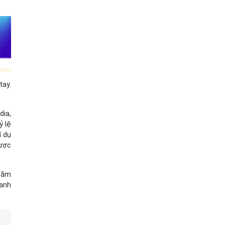
tay.
dia,
ỷ lệ
í dụ
lược
 năm
oanh