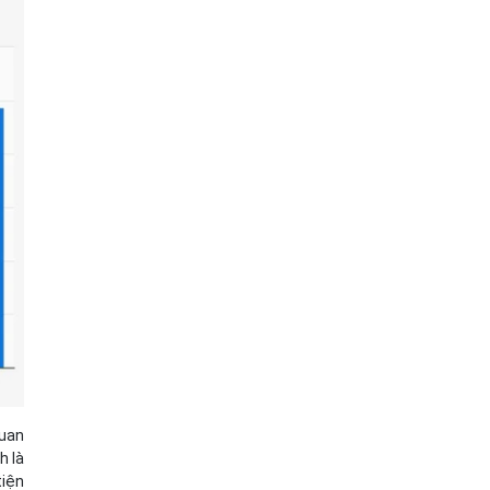
quan
h là
tiện