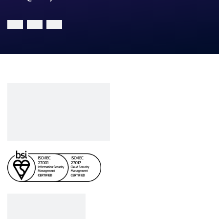
Công ty cổ phần VCCorp
Số 01 phố Nguyễn Huy Tưởng,
phường Thanh Xuân,
Thành phố Hà Nội.
MST/ĐKKD: 0101871229 do
Sở Kế hoạch và Đầu tư
cấp ngày 27/8/2015
SẢN PHẨM