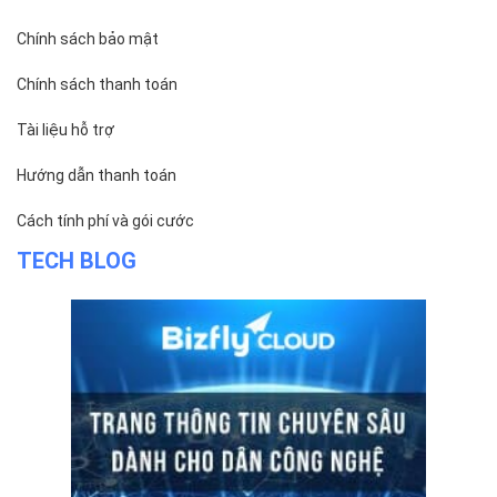
ĐỌC TIN
Trụ sở chính
Địa chỉ:
Số 01 phố Nguyễn Huy Tưởng, phường Thanh
Xuân, Thành phố Hà Nội.
Chi nhánh TP.Hồ Chí Minh:
Địa chỉ:
Số 127 đường Võ Văn Tần, phường Xuân Hòa,
Thành phố Hồ Chí Minh.