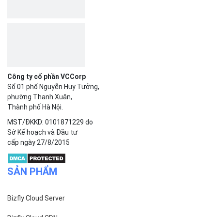
Bizfly Cloud Server
Bizfly Cloud CDN
Bizfly Cloud Business Email
Bizfly Cloud Load Balancer
Bizfly Cloud Simple Storage
Bizfly Cloud Pre-built Application
Bizfly Cloud VPN
Bizfly Cloud Container Registry
Xem Thêm
VỀ BIZFLY CLOUD
Giới thiệu