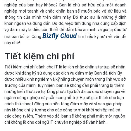
nghiệp của bạn hay không? Bạn là chủ sở hữu của một doanh
nghiệp mới toanh và chắc chắn bạn sẽ muốn bảo vệ dữ liệu và
thông tin của mình trên đám mây. Đó thực sự là những ý định
khôn ngoan và đúng đắn. Do đó, việc tìm đúng nhà cung cấp dịch
vụ đám mây là điều cần thiết để đảm bảo an ninh và giá trị đầu tư
Bizfly Cloud
mà bạn bỏ ra. Cùng
tìm hiểu kỹ hơn về vấn đề
này nhé!
Tiết kiệm chi phí
Tiết kiệm chi phí dành cho IT là lợi ích chắc chắn startup sẽ nhận
được khi đăng ký sử dụng các dịch vụ đám mây. Bạn đã tích lũy
được nhiều kinh nghiệm và kỹ năng chuyên môn trong lĩnh vực sở
trường của mình, tuy nhiên, bạn sẽ không cần phải trang bị thêm
những kiến thức về hạ tầng phức tạp bởi đã có các chuyên gia về
ngành công nghiệp này sẵn sàng hỗ trợ. Họ sẽ giải thích cho bạn
cách thức hoạt động của nền tảng đám mây và vì sao giải pháp
này không chỉ lý tưởng cho các công ty mới khởi nghiệp mà cả
các công ty lớn. Thêm vào đó, bạn sẽ không phải mất một nguồn
chi khổng lồ cho đội ngũ IT chuyên nghiệp để vận hành.