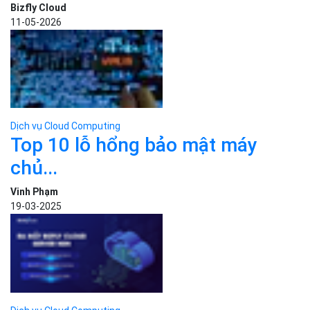
Dịch vụ Cloud Computing
Top 10 lỗ hổng bảo mật máy
chủ...
Vinh Phạm
19-03-2025
Dịch vụ Cloud Computing
Bizfly Cloud Server N8N: Cung
cấp sẵn n8n...
Phùng Minh Châu
20-08-2025
Dịch vụ Cloud Computing