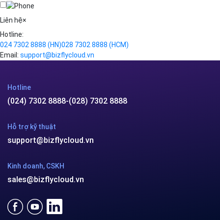
Kafka
Videos
Liên hệ
×
Hotline:
024 7302 8888
(HN)
028 7302 8888
(HCM)
Email:
support@bizflycloud.vn
Hotline
(024) 7302 8888
-
(028) 7302 8888
Hỗ trợ kỹ thuật
support@bizflycloud.vn
Kinh doanh, CSKH
sales@bizflycloud.vn