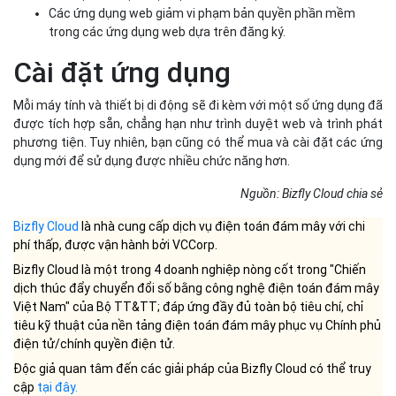
Các ứng dụng web giảm vi phạm bản quyền phần mềm
trong các ứng dụng web dựa trên đăng ký.
Cài đặt ứng dụng
Mỗi máy tính và thiết bị di động sẽ đi kèm với một số ứng dụng đã
được tích hợp sẵn, chẳng hạn như trình duyệt web và trình phát
phương tiện. Tuy nhiên, bạn cũng có thể mua và cài đặt các ứng
dụng mới để sử dụng được nhiều chức năng hơn.
Nguồn: Bizfly Cloud chia sẻ
Bizfly Cloud
là nhà cung cấp dịch vụ điện toán đám mây với chi
phí thấp, được vận hành bởi VCCorp.
Bizfly Cloud là một trong 4 doanh nghiệp nòng cốt trong "Chiến
dịch thúc đẩy chuyển đổi số bằng công nghệ điện toán đám mây
Việt Nam" của Bộ TT&TT; đáp ứng đầy đủ toàn bộ tiêu chí, chỉ
tiêu kỹ thuật của nền tảng điện toán đám mây phục vụ Chính phủ
điện tử/chính quyền điện tử.
Độc giả quan tâm đến các giải pháp của Bizfly Cloud có thể truy
cập
tại đây
.