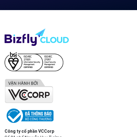
Công ty cổ phần VCCorp