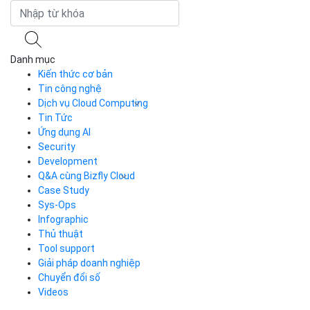
Danh mục
Kiến thức cơ bản
Tin công nghệ
Dịch vụ Cloud Computing
Tin Tức
Cloud Server
CDN
Ứng dụng AI
Load Balancer
Security
Auto Scaling
Development
Container Registry
Q&A cùng Bizfly Cloud
Kubernetes
Case Study
Q&A về Bizfly Cloud Server
Cloud Database
Q&A về Bizfly Business Email
Thao tác kết nối tới server
Sys-Ops
Call Center
Videos
Videos
Infographic
Business Email
Thủ thuật
Simple Storage
Tool support
VOD
Giải pháp doanh nghiệp
VPN
Chuyển đổi số
Traffic Manager
Videos
Cloud VPS