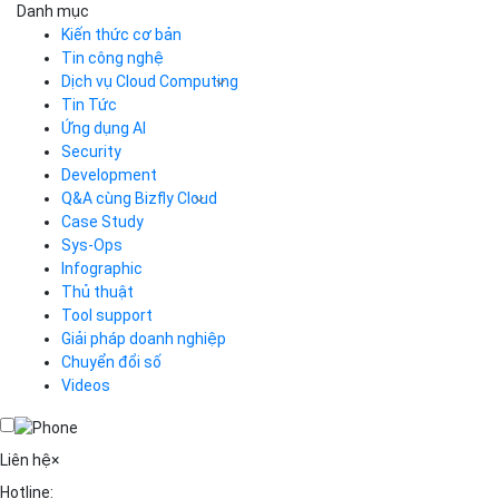
Danh mục
Kiến thức cơ bản
Tin công nghệ
Dịch vụ Cloud Computing
Tin Tức
Cloud Server
CDN
Ứng dụng AI
Load Balancer
Security
Auto Scaling
Development
Container Registry
Q&A cùng Bizfly Cloud
Kubernetes
Case Study
Q&A về Bizfly Cloud Server
Cloud Database
Q&A về Bizfly Business Email
Thao tác kết nối tới server
Sys-Ops
Call Center
Videos
Videos
Infographic
Business Email
Thủ thuật
Simple Storage
Tool support
VOD
Giải pháp doanh nghiệp
VPN
Chuyển đổi số
Traffic Manager
Videos
Cloud VPS
Kafka
Videos
Liên hệ
×
Hotline: