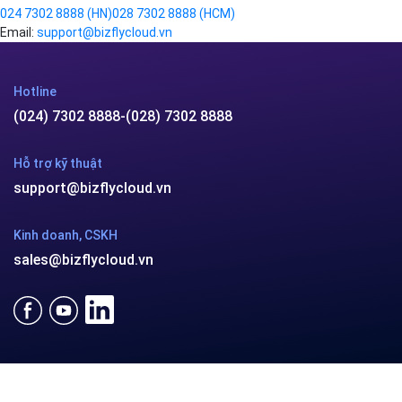
024 7302 8888
(HN)
028 7302 8888
(HCM)
Email:
support@bizflycloud.vn
Hotline
(024) 7302 8888
-
(028) 7302 8888
Hỗ trợ kỹ thuật
support@bizflycloud.vn
Kinh doanh, CSKH
sales@bizflycloud.vn