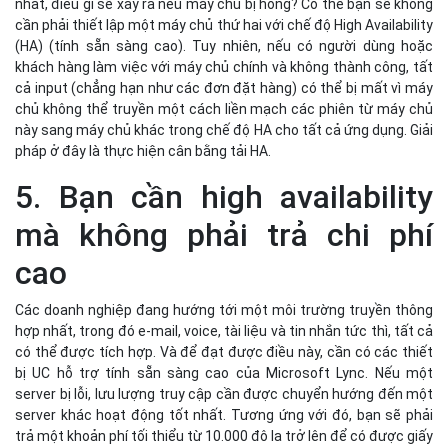
nhất, điều gì sẽ xảy ra nếu máy chủ bị hỏng? Có thể bạn sẽ không
cần phải thiết lập một máy chủ thứ hai với chế độ High Availability
(HA) (tính sẵn sàng cao). Tuy nhiên, nếu có người dùng hoặc
khách hàng làm việc với máy chủ chính và không thành công, tất
cả input (chẳng hạn như các đơn đặt hàng) có thể bị mất vì máy
chủ không thể truyền một cách liền mạch các phiên từ máy chủ
này sang máy chủ khác trong chế độ HA cho tất cả ứng dụng. Giải
pháp ở đây là thực hiện cân bằng tải HA.
5. Bạn cần high availability
mà không phải trả chi phí
cao
Các doanh nghiệp đang hướng tới một môi trường truyền thông
hợp nhất, trong đó e-mail, voice, tài liệu và tin nhắn tức thì, tất cả
có thể được tích hợp. Và để đạt được điều này, cần có các thiết
bị UC hỗ trợ tính sẵn sàng cao của Microsoft Lync. Nếu một
server bị lỗi, lưu lượng truy cập cần được chuyển hướng đến một
server khác hoạt động tốt nhất. Tương ứng với đó, bạn sẽ phải
trả một khoản phí tối thiểu từ 10.000 đô la trở lên để có được giấy