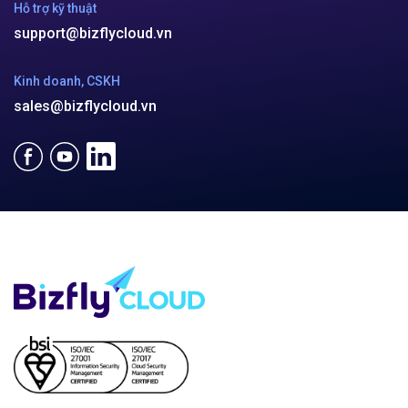
Hỗ trợ kỹ thuật
support@bizflycloud.vn
Kinh doanh, CSKH
sales@bizflycloud.vn