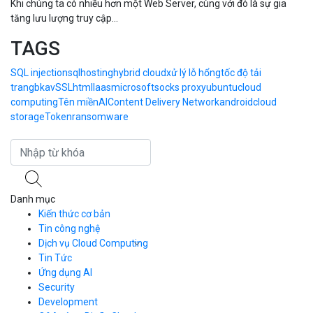
Khi chúng ta có nhiều hơn một Web Server, cùng với đó là sự gia
tăng lưu lượng truy cập...
TAGS
SQL injection
sql
hosting
hybrid cloud
xử lý lỗ hổng
tốc độ tải
trang
bkav
SSL
html
Iaas
microsoft
socks proxy
ubuntu
cloud
computing
Tên miền
AI
Content Delivery Network
android
cloud
storage
Token
ransomware
Danh mục
Kiến thức cơ bản
Tin công nghệ
Dịch vụ Cloud Computing
Tin Tức
Cloud Server
CDN
Ứng dụng AI
Load Balancer
Security
Auto Scaling
Development