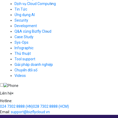
Tin Tức
Cloud Server
CDN
Ứng dụng AI
Load Balancer
Security
Auto Scaling
Development
Container Registry
Q&A cùng Bizfly Cloud
Kubernetes
Case Study
Q&A về Bizfly Cloud Server
Cloud Database
Q&A về Bizfly Business Email
Thao tác kết nối tới server
Sys-Ops
Call Center
Videos
Videos
Infographic
Business Email
Thủ thuật
Simple Storage
Tool support
VOD
Giải pháp doanh nghiệp
VPN
Chuyển đổi số
Traffic Manager
Videos
Cloud VPS
Kafka
Videos
Liên hệ
×
Hotline:
024 7302 8888
(HN)
028 7302 8888
(HCM)
Email:
support@bizflycloud.vn