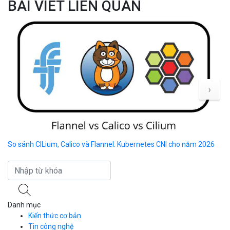
›
So sánh CILium, Calico và Flannel: Kubernetes CNI cho năm 2026
4 
th
Danh mục
Kiến thức cơ bản
Tin công nghệ
Dịch vụ Cloud Computing