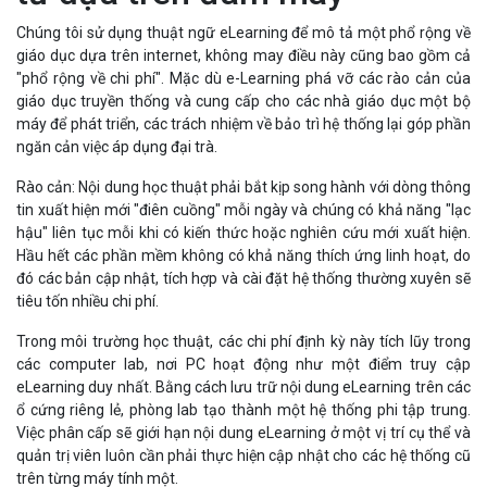
Chúng tôi sử dụng thuật ngữ eLearning để mô tả một phổ rộng về
giáo dục dựa trên internet, không may điều này cũng bao gồm cả
"phổ rộng về chi phí". Mặc dù e-Learning phá vỡ các rào cản của
giáo dục truyền thống và cung cấp cho các nhà giáo dục một bộ
máy để phát triển, các trách nhiệm về bảo trì hệ thống lại góp phần
ngăn cản việc áp dụng đại trà.
Rào cản: Nội dung học thuật phải bắt kịp song hành với dòng thông
tin xuất hiện mới "điên cuồng" mỗi ngày và chúng có khả năng "lạc
hậu" liên tục mỗi khi có kiến thức hoặc nghiên cứu mới xuất hiện.
Hầu hết các phần mềm không có khả năng thích ứng linh hoạt, do
đó các bản cập nhật, tích hợp và cài đặt hệ thống thường xuyên sẽ
tiêu tốn nhiều chi phí.
Trong môi trường học thuật, các chi phí định kỳ này tích lũy trong
các computer lab, nơi PC hoạt động như một điểm truy cập
eLearning duy nhất. Bằng cách lưu trữ nội dung eLearning trên các
ổ cứng riêng lẻ, phòng lab tạo thành một hệ thống phi tập trung.
Việc phân cấp sẽ giới hạn nội dung eLearning ở một vị trí cụ thể và
quản trị viên luôn cần phải thực hiện cập nhật cho các hệ thống cũ
trên từng máy tính một.