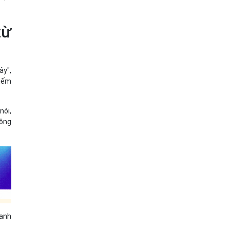
từ
ây",
hiếm
nói,
 ông
oanh