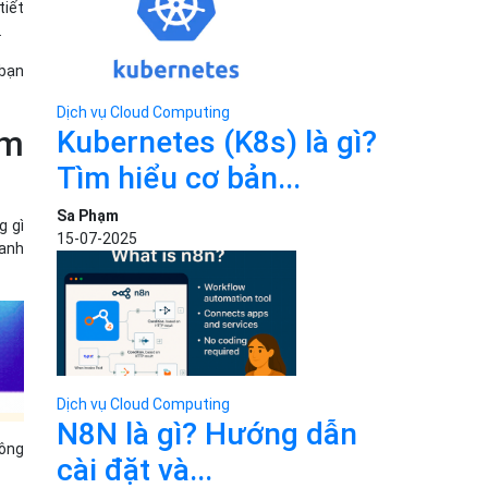
tiết
.
 bạn
Dịch vụ Cloud Computing
ám
Kubernetes (K8s) là gì?
Tìm hiểu cơ bản...
Sa Phạm
g gì
15-07-2025
oanh
Dịch vụ Cloud Computing
N8N là gì? Hướng dẫn
công
cài đặt và...