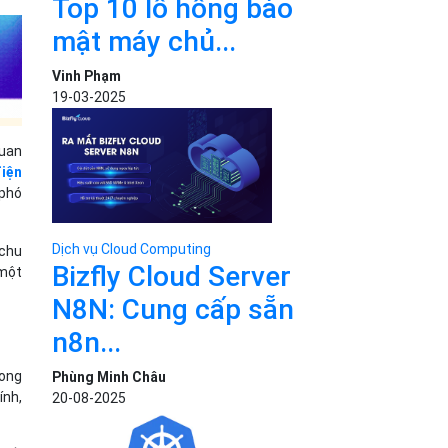
Top 10 lỗ hổng bảo
mật máy chủ...
Vinh Phạm
19-03-2025
quan
iện
 phó
Dịch vụ Cloud Computing
 chu
Bizfly Cloud Server
 một
N8N: Cung cấp sẵn
n8n...
rong
Phùng Minh Châu
ính,
20-08-2025