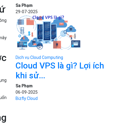
Sa Phạm
hứ
29-07-2025
hông
 mây
ợc
Dịch vụ Cloud Computing
Cloud VPS là gì? Lợi ích
khi sử...
dụng
Sa Phạm
06-09-2025
muốn
Bizfly Cloud
ng