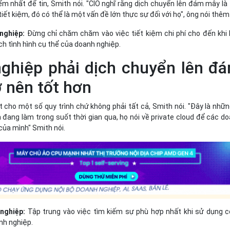
ểm nhất để tin, Smith nói. "CIO nghĩ rằng dịch chuyển lên đám mây là 
iết kiệm, đó có thể là một vấn đề lớn thực sự đối với họ", ông nói thêm
 nghiệp:
Đừng chỉ chăm chăm vào việc tiết kiệm chi phí cho đến khi
ch tình hình cụ thể của doanh nghiệp.
nghiệp phải dịch chuyển lên đ
 nên tốt hơn
cho một số quy trình chứ không phải tất cả, Smith nói. "Đây là nhữn
đang làm trong suốt thời gian qua, họ nói về private cloud để các d
của mình" Smith nói.
nghiệp:
Tập trung vào việc tìm kiếm sự phù hợp nhất khi sử dụng 
h nghiệp.