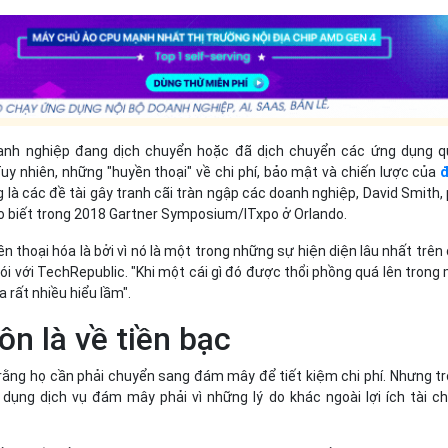
anh nghiệp đang dịch chuyển hoặc đã dịch chuyển các ứng dụng 
 Tuy nhiên, những "huyền thoại" về chi phí, bảo mật và chiến lược của
đ
 là các đề tài gây tranh cãi tràn ngập các doanh nghiệp, David Smith,
ho biết trong 2018 Gartner Symposium/ITxpo ở Orlando.
n thoại hóa là bởi vì nó là một trong những sự hiện diện lâu nhất trên
ói với TechRepublic. "Khi một cái gì đó được thổi phồng quá lên trong
ra rất nhiều hiểu lầm".
ôn là về tiền bạc
rằng họ cần phải chuyển sang đám mây để tiết kiệm chi phí. Nhưng t
 dụng dịch vụ đám mây phải vì những lý do khác ngoài lợi ích tài ch