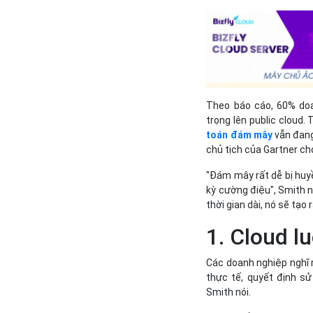
Theo báo cáo, 60% do
trọng lên public cloud.
toán đám mây
vẫn đang
chủ tịch của Gartner c
"Đám mây rất dễ bị huyề
kỳ cường điệu", Smith n
thời gian dài, nó sẽ tạo 
1. Cloud lu
Các doanh nghiệp nghĩ 
thực tế, quyết định sử
Smith nói.