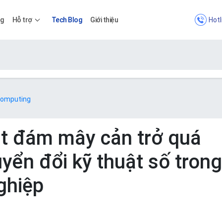
Hotl
ng
Hỗ trợ
Tech Blog
Giới thiệu
Bảng giá
 Computing
Bảng giá
ật đám mây cản trở quá
uyển đổi kỹ thuật số tron
Apps
ghiệp
Bảng giá