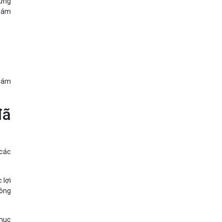
hưng
 đám
 đám
đã
 các
 lợi
 ông
phục