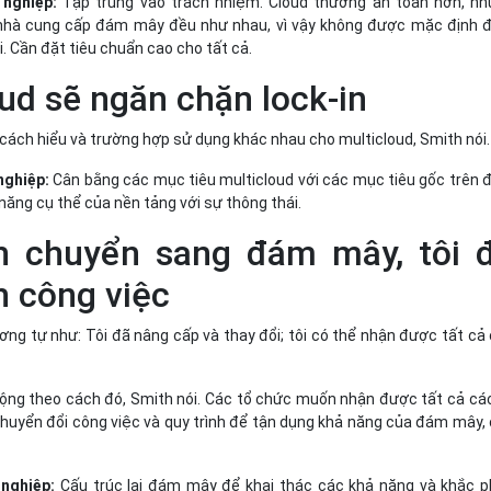
 nghiệp:
Tập trung vào trách nhiệm. Cloud thường an toàn hơn, n
 nhà cung cấp đám mây đều như nhau, vì vậy không được mặc định
i. Cần đặt tiêu chuẩn cao cho tất cả.
oud sẽ ngăn chặn lock-in
 cách hiểu và trường hợp sử dụng khác nhau cho multicloud, Smith nói.
nghiệp:
Cân bằng các mục tiêu multicloud với các mục tiêu gốc trên
năng cụ thể của nền tảng với sự thông thái.
ch chuyển sang đám mây, tôi 
h công việc
ơng tự như: Tôi đã nâng cấp và thay đổi; tôi có thể nhận được tất cả
g theo cách đó, Smith nói. Các tổ chức muốn nhận được tất cả các
huyển đổi công việc và quy trình để tận dụng khả năng của đám mây,
 nghiệp:
Cấu trúc lại đám mây để khai thác các khả năng và khắc 