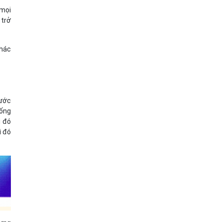
 mọi
 trở
khác
rước
iống
ì đó
ì đó