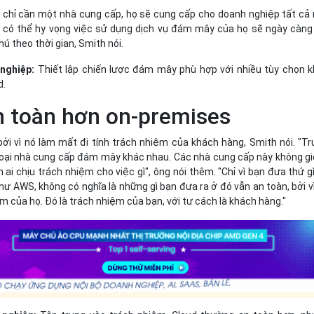
 chỉ cần một nhà cung cấp, họ sẽ cung cấp cho doanh nghiệp tất cả
 có thể hy vọng việc sử dụng dịch vụ đám mây của họ sẽ ngày càng
ú theo thời gian, Smith nói.
 nghiệp:
Thiết lập chiến lược đám mây phù hợp với nhiều tùy chọn 
d.
n toàn hơn on-premises
bởi vì nó làm mất đi tính trách nhiệm của khách hàng, Smith nói. "T
 loại nhà cung cấp đám mây khác nhau. Các nhà cung cấp này không g
 ai chịu trách nhiệm cho việc gì", ông nói thêm. "Chỉ vì bạn đưa thứ g
ư AWS, không có nghĩa là những gì bạn đưa ra ở đó vẫn an toàn, bởi v
ệm của họ. Đó là trách nhiệm của bạn, với tư cách là khách hàng."