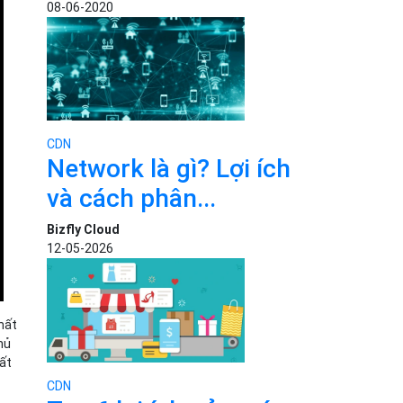
08-06-2020
CDN
Network là gì? Lợi ích
và cách phân...
Bizfly Cloud
12-05-2026
hất
hủ
bất
CDN