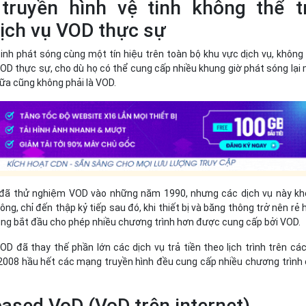
 truyền hình vệ tinh không thể t
ịch vụ VOD thực sự
tinh phát sóng cùng một tín hiệu trên toàn bộ khu vực dịch vụ, không
OD thực sự, cho dù họ có thể cung cấp nhiều khung giờ phát sóng lại
ữa cũng không phải là VOD.
đã thử nghiệm VOD vào những năm 1990, nhưng các dịch vụ này k
g, chỉ đến thập kỷ tiếp sau đó, khi thiết bị và băng thông trở nên rẻ 
ung bắt đầu cho phép nhiều chương trình hơn được cung cấp bởi VOD.
OD đã thay thế phần lớn các dịch vụ trả tiền theo lịch trình trên cá
008 hầu hết các mạng truyền hình đều cung cấp nhiều chương trình
based VoD (VoD trên internet)