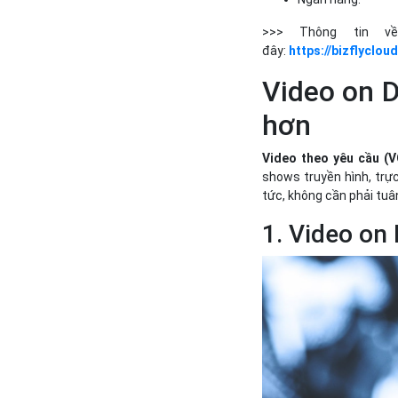
>>> Thông tin về
đây:
https://bizflyclou
Video on D
hơn
Video theo yêu cầu (
shows truyền hình, trự
tức, không cần phải tuâ
1. Video on