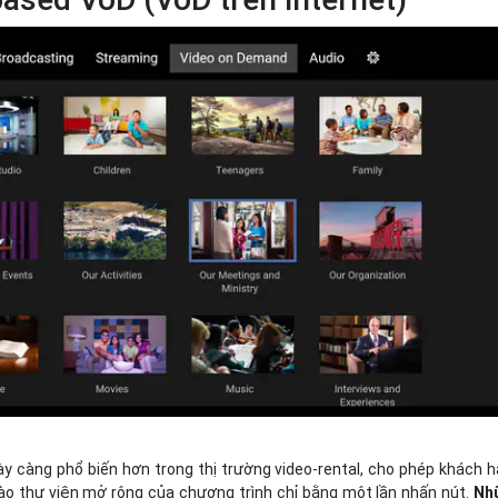
y càng phổ biến hơn trong thị trường video-rental, cho phép khách 
vào thư viện mở rộng của chương trình chỉ bằng một lần nhấn nút.
Nh