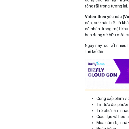
rộng rãi trong tương lai.
Video theo yêu cầu (V
cáp, sự khác biệt là k
cá nhân trong một khu 
bạn đang sở hữu một cử
Ngày nay, có rất nhiều
thể kể đến:
Cung cấp phim vi
Tin tức địa phươn
Trò chơi, âm nhạc 
Giáo dục và học t
Mua sắm tại nhà v
Ngân hàng.