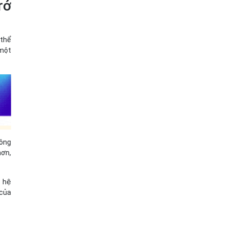
rở
 thể
 một
hông
hơn,
c hệ
 của