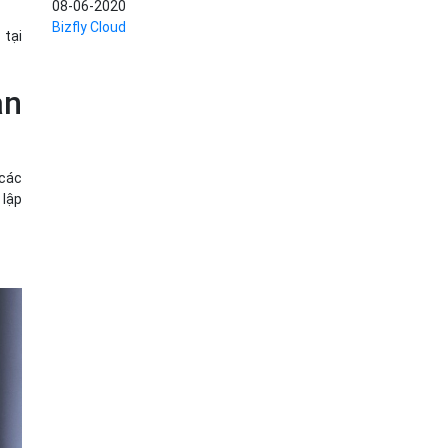
08-06-2020
Bizfly Cloud
tại
an
 các
 lập