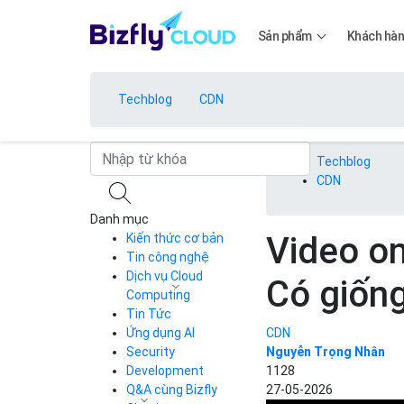
Sản phẩm
Khách hà
Techblog
CDN
Bảng giá
Techblog
CDN
Danh mục
Bảng giá
Video o
Kiến thức cơ bản
Tin công nghệ
Dịch vụ Cloud
Có giống
Bảng giá
Computing
Tin Tức
Cloud Server
CDN
Ứng dụng AI
CDN
Load Balancer
Security
Nguyễn Trọng Nhân
Bảng giá
Auto Scaling
Development
1128
Container Registry
Q&A cùng Bizfly
27-05-2026
Kubernetes