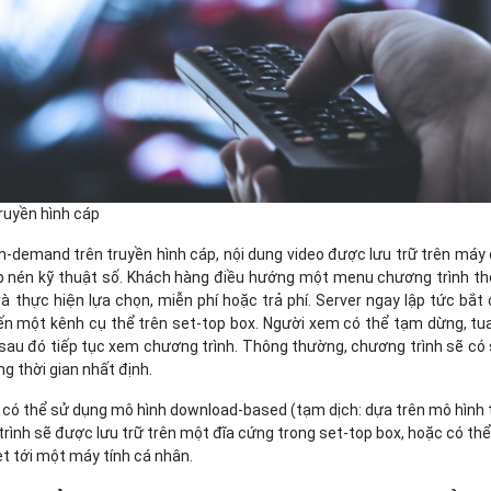
ruyền hình cáp
n-demand trên truyền hình cáp, nội dung video được lưu trữ trên máy
p nén kỹ thuật số. Khách hàng điều hướng một menu chương trình t
à thực hiện lựa chọn, miễn phí hoặc trả phí. Server ngay lập tức bắt
n một kênh cụ thể trên set-top box. Người xem có thể tạm dừng, tua
à sau đó tiếp tục xem chương trình. Thông thường, chương trình sẽ có
g thời gian nhất định.
có thể sử dụng mô hình download-based (tạm dịch: dựa trên mô hình 
trình sẽ được lưu trữ trên một đĩa cứng trong set-top box, hoặc có th
et tới một máy tính cá nhân.