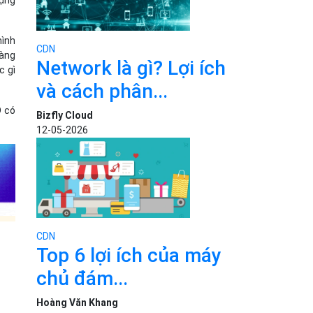
hình
CDN
hàng
Network là gì? Lợi ích
c gì
và cách phân...
D có
Bizfly Cloud
12-05-2026
CDN
Top 6 lợi ích của máy
chủ đám...
Hoàng Văn Khang