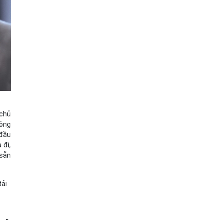
 chủ
hông
 đầu
 đi,
 sẵn
tải
ể