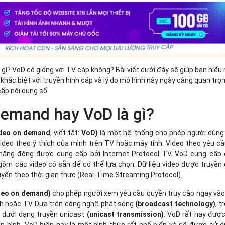
gì? VoD có giống với TV cáp không? Bài viết dưới đây sẽ giúp bạn hiểu 
khác biệt với truyền hình cáp và lý do mô hình này ngày càng quan trọ
ấp nội dung số.
Demand hay VoD là gì?
deo on demand
, viết tắt:
VoD)
là một hệ thống cho phép người dùng
ideo theo ý thích của mình trên TV hoặc máy tính. Video theo yêu cầ
năng động được cung cấp bởi Internet Protocol TV. VoD cung cấp
m các video có sẵn để có thể lựa chọn. Dữ liệu video được truyền
uyến theo thời gian thực (Real-Time Streaming Protocol).
deo on demand)
cho phép người xem yêu cầu quyền truy cập ngay vào
nh hoặc TV. Dựa trên công nghệ phát sóng
(broadcast technology)
, t
 dưới dạng truyền unicast
(unicast transmission)
. VoD rất hay đượ
ền hình. VoD hiện nay là một hình thức rất phổ biến và sẽ được sử 