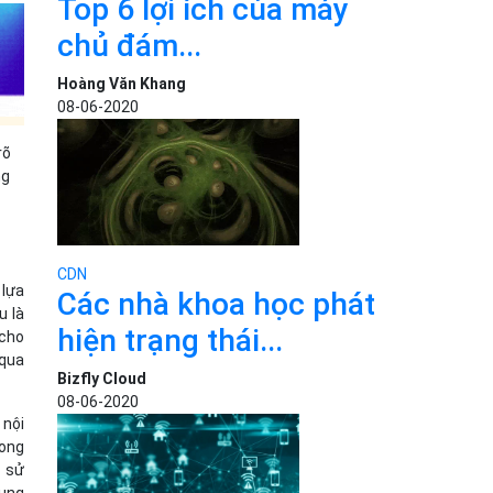
Top 6 lợi ích của máy
chủ đám...
Hoàng Văn Khang
08-06-2020
rõ
ng
CDN
 lựa
Các nhà khoa học phát
u là
hiện trạng thái...
 cho
 qua
Bizfly Cloud
08-06-2020
 nội
rong
c sử
dụng