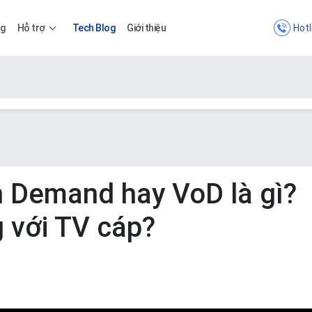
Hotl
ng
Hỗ trợ
Tech Blog
Giới thiệu
Bảng giá
Bảng giá
n Demand hay VoD là gì?
 với TV cáp?
Apps
Bảng giá