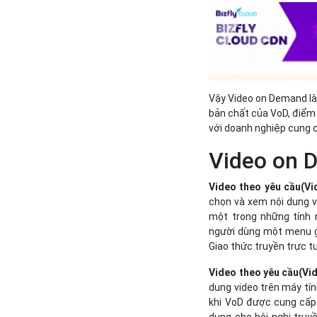
Vậy Video on Demand là 
bản chất của VoD, điểm 
với doanh nghiệp cung c
Video on 
Video theo yêu cầu
(Vi
chọn và xem nội dung v
một trong những tính 
người dùng một menu gồ
Giao thức truyền trực t
Video theo yêu cầu
(Vi
dung video trên máy tí
khi VoD được cung cấp
dụng cho hội nghị truy