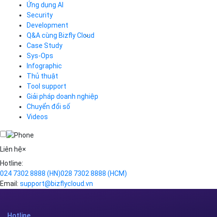
CDN
Ứng dụng AI
Load Balancer
Security
Auto Scaling
Development
Container Registry
Q&A cùng Bizfly Cloud
Kubernetes
Case Study
Q&A về Bizfly Cloud Server
Cloud Database
Q&A về Bizfly Business Email
Thao tác kết nối tới server
Sys-Ops
Call Center
Videos
Videos
Infographic
Business Email
Thủ thuật
Simple Storage
Tool support
VOD
Giải pháp doanh nghiệp
VPN
Chuyển đổi số
Traffic Manager
Videos
Cloud VPS
Kafka
Videos
Liên hệ
×
Hotline:
024 7302 8888
(HN)
028 7302 8888
(HCM)
Email:
support@bizflycloud.vn
Hotline