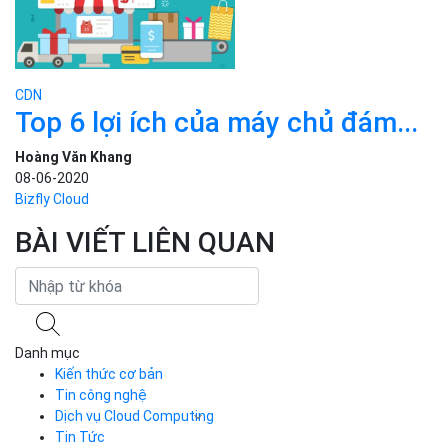
CDN
Top 6 lợi ích của máy chủ đám...
Hoàng Văn Khang
08-06-2020
Bizfly Cloud
BÀI VIẾT LIÊN QUAN
Danh mục
Kiến thức cơ bản
Tin công nghệ
Dịch vụ Cloud Computing
Tin Tức
Cloud Server