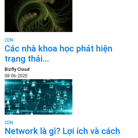
CDN
Các nhà khoa học phát hiện
trạng thái...
Bizfly Cloud
08-06-2020
CDN
Network là gì? Lợi ích và cách