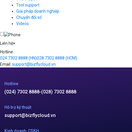
Simple Storage
Tool support
VOD
Giải pháp doanh nghiệp
VPN
Chuyển đổi số
Traffic Manager
Videos
Cloud VPS
Kafka
Videos
Liên hệ
×
Hotline:
024 7302 8888
(HN)
028 7302 8888
(HCM)
Email:
support@bizflycloud.vn
Hotline
(024) 7302 8888
-
(028) 7302 8888
Hỗ trợ kỹ thuật
support@bizflycloud.vn
Kinh doanh, CSKH