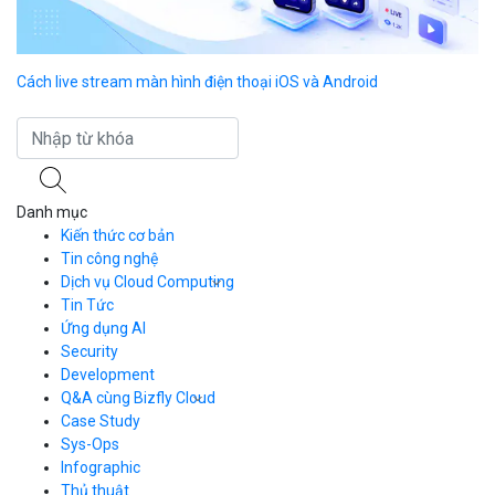
Cách live stream màn hình điện thoại iOS và Android
AI
Danh mục
Kiến thức cơ bản
Tin công nghệ
Dịch vụ Cloud Computing
Tin Tức
Cloud Server
CDN
Ứng dụng AI
Load Balancer
Security
Auto Scaling
Development
Container Registry
Q&A cùng Bizfly Cloud
Kubernetes
Case Study
Q&A về Bizfly Cloud Server
Cloud Database
Q&A về Bizfly Business Email
Thao tác kết nối tới server
Sys-Ops
Call Center
Videos
Videos
Infographic
Business Email
Thủ thuật