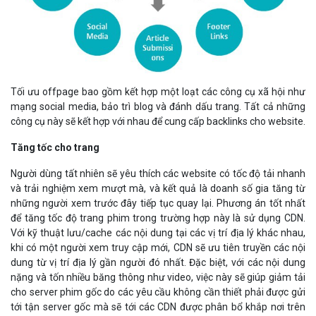
Tối ưu offpage bao gồm kết hợp một loạt các công cụ xã hội như
mạng social media, bảo trì blog và đánh dấu trang. Tất cả những
công cụ này sẽ kết hợp với nhau để cung cấp backlinks cho website.
Tăng tốc cho trang
Người dùng tất nhiên sẽ yêu thích các website có tốc độ tải nhanh
và trải nghiệm xem mượt mà, và kết quả là doanh số gia tăng từ
những người xem trước đây tiếp tục quay lại. Phương án tốt nhất
để tăng tốc độ trang phim trong trường hợp này là sử dụng CDN.
Với kỹ thuật lưu/cache các nội dung tại các vị trí địa lý khác nhau,
khi có một người xem truy cập mới, CDN sẽ ưu tiên truyền các nội
dung từ vị trí địa lý gần người đó nhất. Đặc biệt, với các nội dung
nặng và tốn nhiều băng thông như video, việc này sẽ giúp giảm tải
cho server phim gốc do các yêu cầu không cần thiết phải được gửi
tới tận server gốc mà sẽ tới các CDN được phân bổ khắp nơi trên