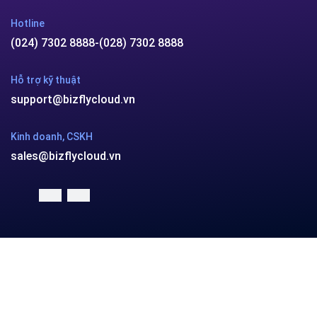
Email:
support@bizflycloud.vn
Hotline
(024) 7302 8888
-
(028) 7302 8888
Hỗ trợ kỹ thuật
support@bizflycloud.vn
Kinh doanh, CSKH
sales@bizflycloud.vn