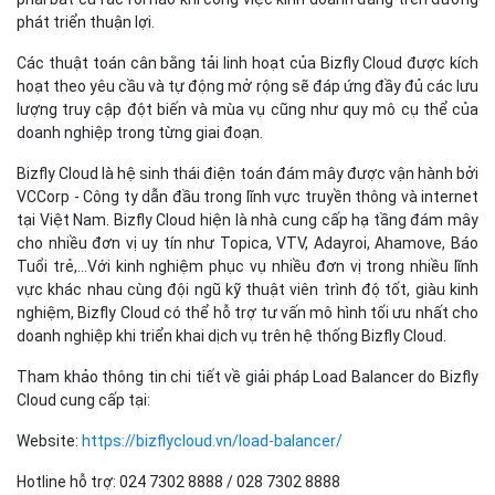
phát triển thuận lợi.
Các thuật toán cân bằng tải linh hoạt của Bizfly Cloud được kích
hoạt theo yêu cầu và tự động mở rộng sẽ đáp ứng đầy đủ các lưu
lượng truy cập đột biến và mùa vụ cũng như quy mô cụ thể của
doanh nghiệp trong từng giai đoạn.
Bizfly Cloud là hệ sinh thái điện toán đám mây được vận hành bởi
VCCorp - Công ty dẫn đầu trong lĩnh vực truyền thông và internet
tại Việt Nam. Bizfly Cloud hiện là nhà cung cấp hạ tầng đám mây
cho nhiều đơn vị uy tín như Topica, VTV, Adayroi, Ahamove, Báo
Tuổi trẻ,…Với kinh nghiệm phục vụ nhiều đơn vị trong nhiều lĩnh
vực khác nhau cùng đội ngũ kỹ thuật viên trình độ tốt, giàu kinh
nghiệm, Bizfly Cloud có thể hỗ trợ tư vấn mô hình tối ưu nhất cho
doanh nghiệp khi triển khai dịch vụ trên hệ thống Bizfly Cloud.
Tham khảo thông tin chi tiết về giải pháp Load Balancer do Bizfly
Cloud cung cấp tại:
Website:
https://bizflycloud.vn/load-balancer/
Hotline hỗ trợ: 024 7302 8888 / 028 7302 8888