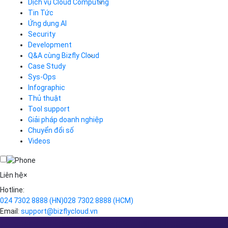
Kiến thức cơ bản
Tin công nghệ
Dịch vụ Cloud Computing
Tin Tức
Cloud Server
CDN
Ứng dụng AI
Load Balancer
Security
Auto Scaling
Development
Container Registry
Q&A cùng Bizfly Cloud
Kubernetes
Case Study
Q&A về Bizfly Cloud Server
Cloud Database
Q&A về Bizfly Business Email
Thao tác kết nối tới server
Sys-Ops
Call Center
Videos
Videos
Infographic
Business Email
Thủ thuật
Simple Storage
Tool support
VOD
Giải pháp doanh nghiệp
VPN
Chuyển đổi số
Traffic Manager
Videos
Cloud VPS
Kafka
Videos
Liên hệ
×
Hotline:
024 7302 8888
(HN)
028 7302 8888
(HCM)