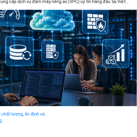
cung cấp dịch vụ đám mây riêng ảo (VPC) uy tín hàng đầu tại Việt...
chất lượng, ổn định và...
g