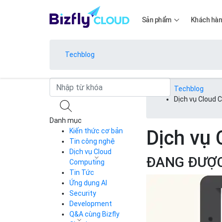
Sản phẩm
Khách hà
Techblog
Bảng giá
Techblog
Dịch vụ Cloud
Danh mục
Bảng giá
Dịch vụ
Kiến thức cơ bản
Tin công nghệ
Dịch vụ Cloud
ĐANG ĐƯỢ
Bảng giá
Computing
Tin Tức
Cloud Server
CDN
Ứng dụng AI
Load Balancer
Security
Bảng giá
Auto Scaling
Development
Container Registry
Q&A cùng Bizfly
Kubernetes