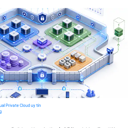
al Private Cloud uy tín
g