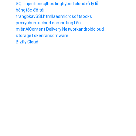
SQL injection
sql
hosting
hybrid cloud
xử lý lỗ
hổng
tốc độ tải
trang
bkav
SSL
html
Iaas
microsoft
socks
proxy
ubuntu
cloud computing
Tên
miền
AI
Content Delivery Network
android
cloud
storage
Token
ransomware
Bizfly Cloud