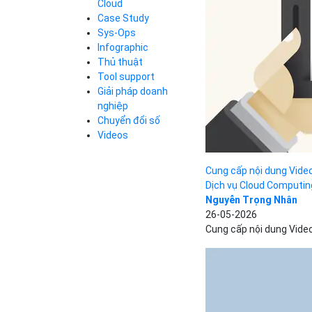
Cloud
Cloud Database
Case Study
Q&A về Bizfly
Bảng giá
Call Center
Cloud Server
Sys-Ops
Business Email
Q&A về Bizfly
Thao tác kết nối
Infographic
Simple Storage
tới server
Business Email
Thủ thuật
VOD
Videos
Videos
Tool support
Bảng giá
VPN
Giải pháp doanh
Traffic Manager
nghiệp
Cloud VPS
Chuyển đổi số
Kafka
Bảng giá
Videos
Videos
Cung cấp nội dung Video
Dịch vụ Cloud Computin
Bảng giá
Nguyễn Trọng Nhân
26-05-2026
Cung cấp nội dung Video
Bảng giá