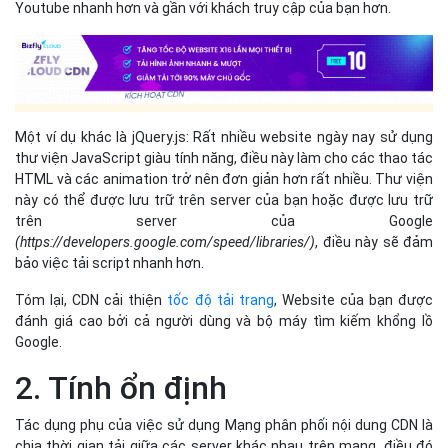
Youtube nhanh hơn và gần với khách truy cập của bạn hơn.
Một ví dụ khác là jQuery.js: Rất nhiều website ngày nay sử dụng
thư viện JavaScript giàu tính năng, điều này làm cho các thao tác
HTML và các animation trở nên đơn giản hơn rất nhiều. Thư viện
này có thể được lưu trữ trên server của bạn hoặc được lưu trữ
trên server của Google
(https://developers.google.com/speed/libraries/)
, điều này sẽ đảm
bảo việc tải script nhanh hơn.
Tóm lại, CDN cải thiện
tốc độ tải trang
, Website của bạn được
đánh giá cao bởi cả người dùng và bộ máy tìm kiếm khổng lồ
Google.
2. Tính ổn định
Tác dụng phụ của việc sử dụng Mạng phân phối nội dung CDN là
chia thời gian tải giữa các server khác nhau trên mạng, điều đó