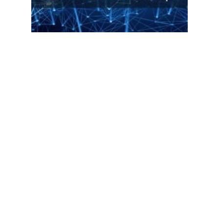
ĐỌC TIN
Trụ sở chính
Địa chỉ:
Số 01 phố Nguyễn Huy Tưởng, phường Thanh
Xuân, Thành phố Hà Nội.
Chi nhánh TP.Hồ Chí Minh:
Địa chỉ:
Số 127 đường Võ Văn Tần, phường Xuân Hòa,
Thành phố Hồ Chí Minh.
Chi nhánh TP.Hải Phòng: