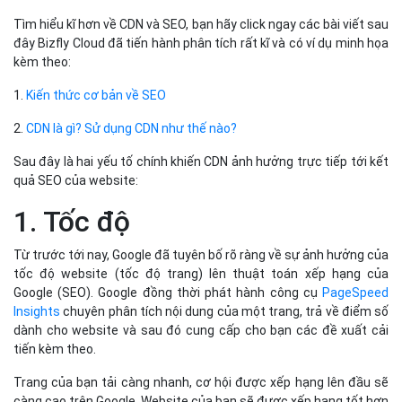
Tìm hiểu kĩ hơn về CDN và SEO, bạn hãy click ngay các bài viết sau
đây Bizfly Cloud đã tiến hành phân tích rất kĩ và có ví dụ minh họa
kèm theo:
1.
Kiến thức cơ bản về SEO
2.
CDN là gì? Sử dụng CDN như thế nào?
Sau đây là hai yếu tố chính khiến CDN ảnh hưởng trực tiếp tới kết
quả SEO của website:
1. Tốc độ
Từ trước tới nay, Google đã tuyên bố rõ ràng về sự ảnh hưởng của
tốc độ website (tốc độ trang) lên thuật toán xếp hạng của
Google (SEO). Google đồng thời phát hành công cụ
PageSpeed
Insights
chuyên phân tích nội dung của một trang, trả về điểm số
dành cho website và sau đó cung cấp cho bạn các đề xuất cải
tiến kèm theo.
Trang của bạn tải càng nhanh, cơ hội được xếp hạng lên đầu sẽ
càng cao trên Google. Website của bạn sẽ được xếp hạng tốt hơn