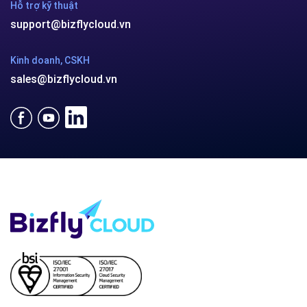
Hỗ trợ kỹ thuật
support@bizflycloud.vn
Kinh doanh, CSKH
sales@bizflycloud.vn