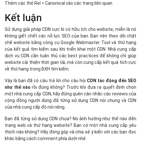
Thêm các thẻ Rel = Canonical vào các trang liên quan
Kết luận
Sử dụng giải pháp CDN cực kì có hữu ích cho website, miễn là nó
không giết chết các nỗ lực SEO của bạn. Bạn nên theo dõi chặt
chẽ website bằng công cụ Google Webmaster Tool và thứ hạng
của kết quả tìm kiếm sau khi triển khai một CDN. Nhà cung cấp
dịch vụ CDN cần tuân thủ các best practices để không chỉ giúp
website cải thiện thời gian tải, mà còn cung cấp kết quả tích cực
về thứ hạng trong BXH tìm kiếm.
Vậy là bạn đã có câu trả lời cho câu hỏi
CDN tác động đến SEO
như thế nào
rồi đúng không? Trước khi đưa ra quyết định chọn
một nhà cung cấp CDN, hãy đừng quên cân nhắc các reviews của
cộng đồng người dùng đã từng sử dụng CDN nói chung và CDN
của nhà cung cấp đó nói riêng.
Bạn đã từng sử dụng CDN chưa? Nó ảnh hưởng như thế nào đến
trang web và thứ hạng website? Bạn có một nhà cung cấp yêu
thích nào không? Hãy đóng góp và chia sẻ ý kiến với các bạn đọc
khác bằng cách comment phía dưới nhé.