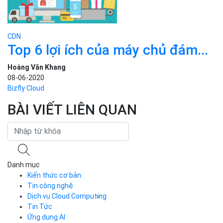
CDN
Top 6 lợi ích của máy chủ đám...
Hoàng Văn Khang
08-06-2020
Bizfly Cloud
BÀI VIẾT LIÊN QUAN
Danh mục
Kiến thức cơ bản
Tin công nghệ
Dịch vụ Cloud Computing
Tin Tức
Cloud Server
CDN
Ứng dụng AI