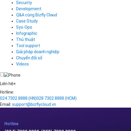
Load Balancer
Security
Auto Scaling
Development
Container Registry
Q&A cùng Bizfly Cloud
Kubernetes
Case Study
Q&A về Bizfly Cloud Server
Cloud Database
Q&A về Bizfly Business Email
Thao tác kết nối tới server
Sys-Ops
Call Center
Videos
Videos
Infographic
Business Email
Thủ thuật
Simple Storage
Tool support
VOD
Giải pháp doanh nghiệp
VPN
Chuyển đổi số
Traffic Manager
Videos
Cloud VPS
Kafka
Videos
Liên hệ
×
Hotline:
024 7302 8888
(HN)
028 7302 8888
(HCM)
Email:
support@bizflycloud.vn
Hotline