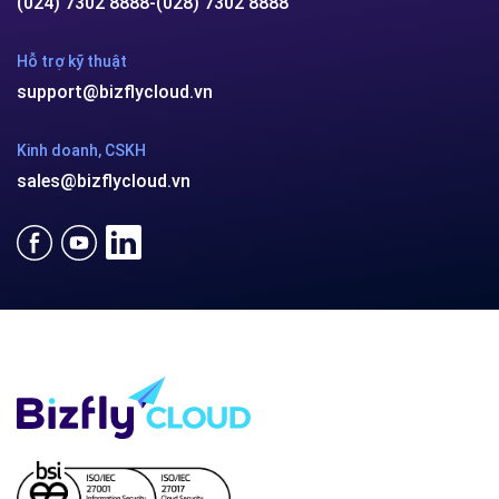
(024) 7302 8888
-
(028) 7302 8888
Hỗ trợ kỹ thuật
support@bizflycloud.vn
Kinh doanh, CSKH
sales@bizflycloud.vn