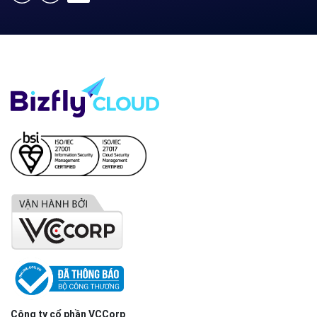
Công ty cổ phần VCCorp