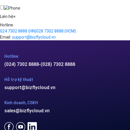
Kafka
Videos
Liên hệ
×
Hotline:
024 7302 8888
(HN)
028 7302 8888
(HCM)
Email:
support@bizflycloud.vn
Hotline
(024) 7302 8888
-
(028) 7302 8888
Hỗ trợ kỹ thuật
support@bizflycloud.vn
Kinh doanh, CSKH
sales@bizflycloud.vn