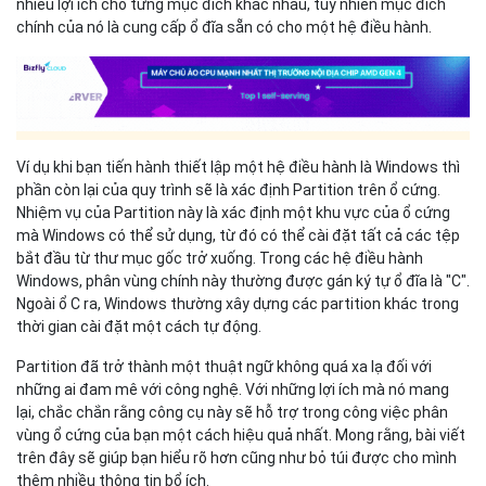
nhiều lợi ích cho từng mục đích khác nhau, tuy nhiên mục đích
chính của nó là cung cấp ổ đĩa sẵn có cho một hệ điều hành.
Ví dụ khi bạn tiến hành thiết lập một hệ điều hành là Windows thì
phần còn lại của quy trình sẽ là xác định Partition trên ổ cứng.
Nhiệm vụ của Partition này là xác định một khu vực của ổ cứng
mà Windows có thể sử dụng, từ đó có thể cài đặt tất cả các tệp
bắt đầu từ thư mục gốc trở xuống. Trong các hệ điều hành
Windows, phân vùng chính này thường được gán ký tự ổ đĩa là "C".
Ngoài ổ C ra, Windows thường xây dựng các partition khác trong
thời gian cài đặt một cách tự động.
Partition đã trở thành một thuật ngữ không quá xa lạ đối với
những ai đam mê với công nghệ. Với những lợi ích mà nó mang
lại, chắc chắn rằng công cụ này sẽ hỗ trợ trong công việc phân
vùng ổ cứng của bạn một cách hiệu quả nhất. Mong rằng, bài viết
trên đây sẽ giúp bạn hiểu rõ hơn cũng như bỏ túi được cho mình
thêm nhiều thông tin bổ ích.