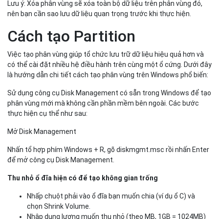
Lưu ý: Xóa phân vùng sẽ xóa toàn bộ dữ liệu trên phân vùng đó,
nên bạn cần sao lưu dữ liệu quan trọng trước khi thực hiện.
Cách tạo Partition
Việc tạo phân vùng giúp tổ chức lưu trữ dữ liệu hiệu quả hơn và
có thể cài đặt nhiều hệ điều hành trên cùng một ổ cứng. Dưới đây
là hướng dẫn chi tiết cách tạo phân vùng trên Windows phổ biến:
Sử dụng công cụ Disk Management có sẵn trong Windows để tạo
phân vùng mới mà không cần phần mềm bên ngoài. Các bước
thực hiện cụ thể như sau:
Mở Disk Management
Nhấn tổ hợp phím Windows + R, gõ diskmgmt.msc rồi nhấn Enter
để mở công cụ Disk Management.
Thu nhỏ ổ đĩa hiện có để tạo không gian trống
Nhấp chuột phải vào ổ đĩa bạn muốn chia (ví dụ ổ C) và
chọn Shrink Volume.
Nhập dung lượng muốn thu nhỏ (theo MB, 1GB = 1024MB)