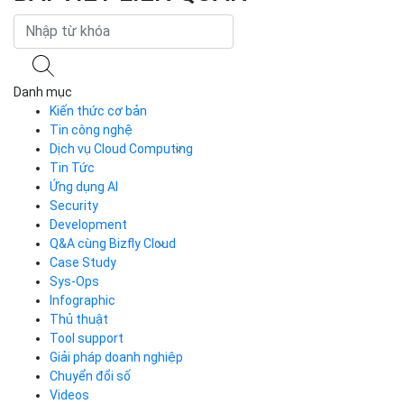
Danh mục
Kiến thức cơ bản
Tin công nghệ
Dịch vụ Cloud Computing
Tin Tức
Cloud Server
CDN
Ứng dụng AI
Load Balancer
Security
Auto Scaling
Development
Container Registry
Q&A cùng Bizfly Cloud
Kubernetes
Case Study
Q&A về Bizfly Cloud Server
Cloud Database
Q&A về Bizfly Business Email
Thao tác kết nối tới server
Sys-Ops
Call Center
Videos
Videos
Infographic
Business Email
Thủ thuật
Simple Storage
Tool support
VOD
Giải pháp doanh nghiệp
VPN
Chuyển đổi số
Traffic Manager
Videos
Cloud VPS