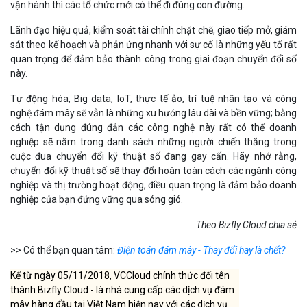
vận hành thì các tổ chức mới có thể đi đúng con đường.
Lãnh đạo hiệu quả, kiểm soát tài chính chặt chẽ, giao tiếp mở, giám
sát theo kế hoạch và phản ứng nhanh với sự cố là những yếu tố rất
quan trọng để đảm bảo thành công trong giai đoạn chuyển đổi số
này.
Tự động hóa, Big data, IoT, thực tế ảo, trí tuệ nhân tạo và công
nghệ đám mây sẽ vẫn là những xu hướng lâu dài và bền vững; bằng
cách tận dụng đúng đắn các công nghệ này rất có thể doanh
nghiệp sẽ nằm trong danh sách những người chiến thắng trong
cuộc đua chuyển đổi kỹ thuật số đang gay cấn. Hãy nhớ rằng,
chuyển đổi kỹ thuật số sẽ thay đổi hoàn toàn cách các ngành công
nghiệp và thị trường hoạt động, điều quan trọng là đảm bảo doanh
nghiệp của bạn đứng vững qua sóng gió.
Theo Bizfly Cloud chia sẻ
>> Có thể bạn quan tâm:
Điện toán đám mây - Thay đổi hay là chết?
Kể từ ngày 05/11/2018, VCCloud chính thức đổi tên
thành Bizfly Cloud - là nhà cung cấp các dịch vụ đám
mây hàng đầu tại Việt Nam hiện nay với các dịch vụ