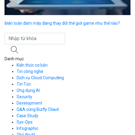
Điện toán đám mây đang thay đổi thế giới game như thế nào?
Đi
cá
Danh mục
Kiến thức cơ bản
Tin công nghệ
Dịch vụ Cloud Computing
Tin Tức
Cloud Server
CDN
Ứng dụng AI
Load Balancer
Security
Auto Scaling
Development
Container Registry
Q&A cùng Bizfly Cloud
Kubernetes
Case Study
Q&A về Bizfly Cloud Server
Cloud Database
Q&A về Bizfly Business Email
Thao tác kết nối tới server
Sys-Ops
Call Center
Videos
Videos
Infographic
Business Email
Thủ thuật