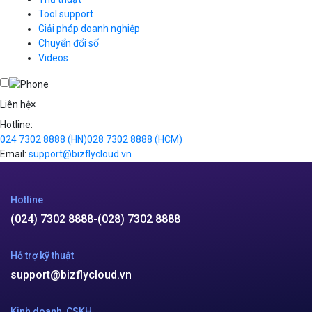
Simple Storage
Tool support
VOD
Giải pháp doanh nghiệp
VPN
Chuyển đổi số
Traffic Manager
Videos
Cloud VPS
Kafka
Videos
Liên hệ
×
Hotline:
024 7302 8888
(HN)
028 7302 8888
(HCM)
Email:
support@bizflycloud.vn
Hotline
(024) 7302 8888
-
(028) 7302 8888
Hỗ trợ kỹ thuật
support@bizflycloud.vn
Kinh doanh, CSKH