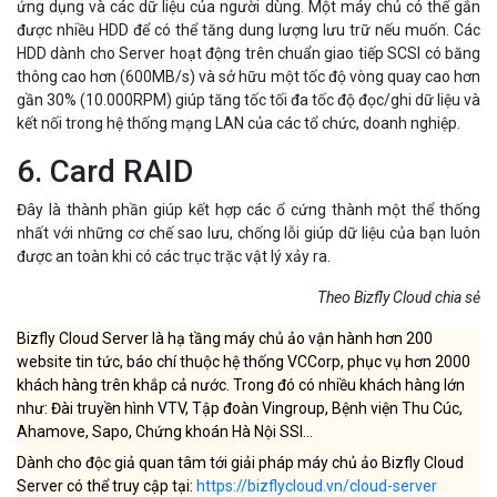
ứng dụng và các dữ liệu của người dùng. Một máy chủ có thể gắn
được nhiều HDD để có thể tăng dung lượng lưu trữ nếu muốn. Các
HDD dành cho Server hoạt động trên chuẩn giao tiếp SCSI có băng
thông cao hơn (600MB/s) và sở hữu một tốc độ vòng quay cao hơn
gần 30% (10.000RPM) giúp tăng tốc tối đa tốc độ đọc/ghi dữ liệu và
kết nối trong hệ thống mạng LAN của các tổ chức, doanh nghiệp.
6. Card RAID
Đây là thành phần giúp kết hợp các ổ cứng thành một thể thống
nhất với những cơ chế sao lưu, chống lỗi giúp dữ liệu của bạn luôn
được an toàn khi có các trục trặc vật lý xảy ra.
Theo Bizfly Cloud chia sẻ
Bizfly Cloud Server là hạ tầng máy chủ ảo vận hành hơn 200
website tin tức, báo chí thuộc hệ thống VCCorp, phục vụ hơn 2000
khách hàng trên khắp cả nước. Trong đó có nhiều khách hàng lớn
như: Đài truyền hình VTV, Tập đoàn Vingroup, Bệnh viện Thu Cúc,
Ahamove, Sapo, Chứng khoán Hà Nội SSI…
Dành cho độc giả quan tâm tới giải pháp máy chủ ảo Bizfly Cloud
Server có thể truy cập tại:
https://bizflycloud.vn/cloud-server