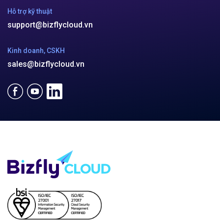
Hỗ trợ kỹ thuật
support@bizflycloud.vn
Kinh doanh, CSKH
sales@bizflycloud.vn