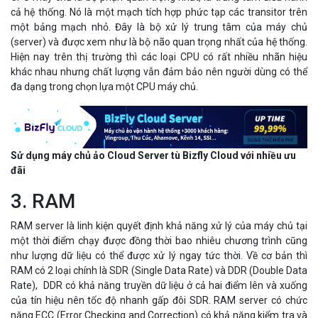
cả hệ thống. Nó là một mạch tích hợp phức tạp các transitor trên
một bảng mạch nhỏ. Đây là bộ xử lý trung tâm của máy chủ
(server) và được xem như là bộ não quan trọng nhất của hệ thống.
Hiện nay trên thị trường thì các loại CPU có rất nhiều nhãn hiệu
khác nhau nhưng chất lượng vẫn đảm bảo nên người dùng có thể
đa dạng trong chọn lựa một CPU máy chủ.
Sử dụng máy chủ ảo Cloud Server tù Bizfly Cloud với nhiều ưu
đãi
3. RAM
RAM server là linh kiện quyết định khả năng xử lý của máy chủ tại
một thời điểm chạy được đồng thời bao nhiêu chương trình cũng
như lượng dữ liệu có thể được xử lý ngay tức thời. Về cơ bản thì
RAM có 2 loại chính là SDR (Single Data Rate) và DDR (Double Data
Rate), DDR có khả năng truyền dữ liệu ở cả hai điểm lên và xuống
của tín hiệu nên tốc độ nhanh gấp đôi SDR. RAM server có chức
năng ECC (Error Checking and Correction) có khả năng kiểm tra và