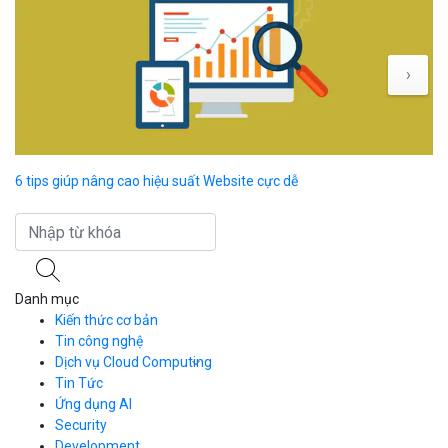
›
6 tips giúp nâng cao hiệu suất Website cực dễ
So
Danh mục
Kiến thức cơ bản
Tin công nghệ
Dịch vụ Cloud Computing
Tin Tức
Cloud Server
CDN
Ứng dụng AI
Load Balancer
Security
Auto Scaling
Development