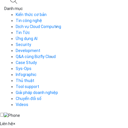
Danh mục
Kiến thức cơ bản
Tin công nghệ
Dịch vụ Cloud Computing
Tin Tức
Cloud Server
CDN
Ứng dụng AI
Load Balancer
Security
Auto Scaling
Development
Container Registry
Q&A cùng Bizfly Cloud
Kubernetes
Case Study
Q&A về Bizfly Cloud Server
Cloud Database
Q&A về Bizfly Business Email
Thao tác kết nối tới server
Sys-Ops
Call Center
Videos
Videos
Infographic
Business Email
Thủ thuật
Simple Storage
Tool support
VOD
Giải pháp doanh nghiệp
VPN
Chuyển đổi số
Traffic Manager
Videos
Cloud VPS
Kafka
Videos
Liên hệ
×