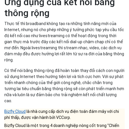
Ứng dụng của kết nối băng
thông rộng
Thực tế thì broadband không tạo ra những tính năng mới của
Internet, nhưng nó cho phép những ý tưởng phức tạp yêu cầu tốc
độ kết nối cao như livestreaming có thể hoạt động trong thời
gian thực mà trước đây các kết nối dial-up chậm chạp chỉ có thể
mơ đến. Ngoài livestreaming thì stream nhạc, video, các dịch vụ
đám mây đều được hưởng lợi rất lớn từ sự ra đời của băng thông
rộng.
Có thể nói băng thông rộng đã hoàn toàn thay đổi cách con người
sử dụng Internet theo hướng tiện lợi và tích cực hơn. Với sự phát
triển nhanh chóng của thế giới công nghệ, chắc chắn trong
tương lai tiêu chuẩn băng thông rộng sẽ còn phát triển mạnh hơn
nữa và luôn là sự đảm bảo cho trải nghiệm kết nối chất lượng
cao.
Bizfly Cloud
là nhà cung cấp dịch vụ điện toán đám mây với chi
phí thấp, được vận hành bởi VCCorp.
Bizfly Cloud là một trong 4 doanh nghiệp nòng cốt trong "Chiến