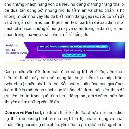
cho những khách hàng vốn đã hiểu họ đang ở trong trạng thái bị
đe dọa tấn công bởi những mối lo tiềm ẩn và chắc chắn là họ
không muốn như vậy. Họ đã biết mình đang gặp rắc rối, có vấn đề
và đơn giản chỉ là họ cần thực hiện test bài bản để xác định một
cách chính xác những lỗ hổng này và quan trọng là đánh giá tầm
quan trọng của việc khắc phục mỗi lỗ hổng đó.
Càng nhiều vấn đề được xác định càng tốt. Vì lẽ đó, việc thực
hiện kĩ thuật này nên sử dụng kĩ thuật kiểm thử hộp trắng
(whitebox) nhiều nhất có thể. Sẳn phẩm cuối cùng của giai đoạn
kiểm thử là một danh sách các lỗ hổng đã được sắp xếp theo độ
ưu tiên tìm ta trong quá trình test, đồng thời, gợi ý cách thức làm
thuyên giảm những vấn đề đó.
Còn nói về PenTest,
nó được thiết kế để đạt được một mục đích
cụ thể: mô phỏng hành vi của một tên tội phạm mạng và chắc
chắc cần phải có sự cho phép, yêu cầu từ phía khách hàng, những