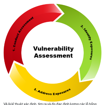
VA là kĩ thuật xác định, tìm ra và đo đạc định lượng các lỗ hổng