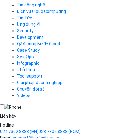
Tin công nghệ
Dịch vụ Cloud Computing
Tin Tức
Cloud Server
CDN
Ứng dụng AI
Load Balancer
Security
Auto Scaling
Development
Container Registry
Q&A cùng Bizfly Cloud
Kubernetes
Case Study
Q&A về Bizfly Cloud Server
Cloud Database
Q&A về Bizfly Business Email
Thao tác kết nối tới server
Sys-Ops
Call Center
Videos
Videos
Infographic
Business Email
Thủ thuật
Simple Storage
Tool support
VOD
Giải pháp doanh nghiệp
VPN
Chuyển đổi số
Traffic Manager
Videos
Cloud VPS
Kafka
Videos
Liên hệ
×
Hotline:
024 7302 8888
(HN)
028 7302 8888
(HCM)
Email:
support@bizflycloud.vn