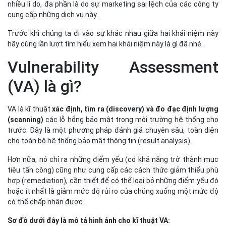
nhiều lí do, đa phần là do sự marketing sai lệch của các công ty
cung cấp những dịch vụ này.
Trước khi chúng ta đi vào sự khác nhau giữa hai khái niệm này
hãy cùng lần lượt tìm hiểu xem hai khái niệm này là gì đã nhé.
Vulnerability Assessment
(VA) là gì?
VA là kĩ thuật
xác định, tìm ra (discovery) và đo đạc định lượng
(scanning)
các lỗ hổng bảo mật trong môi trường hệ thống cho
trước. Đây là một phương pháp đánh giá chuyên sâu, toàn diện
cho toàn bộ hệ thống bảo mật thông tin (result analysis).
Hơn nữa, nó chỉ ra những điểm yếu (có khả năng trở thành mục
tiêu tấn công) cũng như cung cấp các cách thức giảm thiểu phù
hợp (remediation), cần thiết để có thể loại bỏ những điểm yếu đó
hoặc ít nhất là giảm mức độ rủi ro của chúng xuống một mức độ
có thể chấp nhận được.
Sơ đồ dưới đây là mô tả hình ảnh cho kĩ thuật VA: