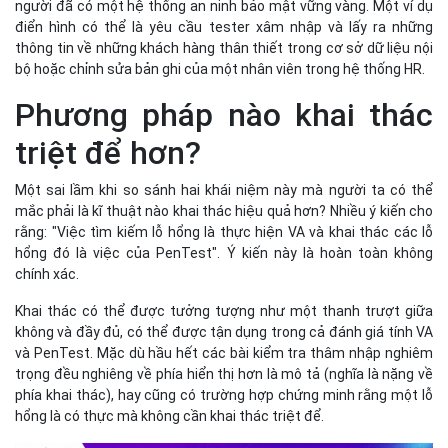
người đã có một hệ thống an ninh bảo mật vững vàng. Một ví dụ
điển hình có thể là yêu cầu tester xâm nhập và lấy ra những
thông tin về những khách hàng thân thiết trong cơ sở dữ liệu nội
bộ hoặc chỉnh sửa bản ghi của một nhân viên trong hệ thống HR.
Phương pháp nào khai thác
triệt để hơn?
Một sai lầm khi so sánh hai khái niệm này mà người ta có thể
mắc phải là kĩ thuật nào khai thác hiệu quả hơn? Nhiều ý kiến cho
rằng: "Việc tìm kiếm lỗ hổng là thực hiện VA và khai thác các lỗ
hổng đó là việc của PenTest". Ý kiến này là hoàn toàn không
chính xác.
Khai thác có thể được tưởng tượng như một thanh trượt giữa
không và đầy đủ, có thể được tận dụng trong cả đánh giá tính VA
và PenTest. Mặc dù hầu hết các bài kiểm tra thâm nhập nghiêm
trọng đều nghiêng về phía hiển thị hơn là mô tả (nghĩa là nặng về
phía khai thác), hay cũng có trường hợp chứng minh rằng một lỗ
hổng là có thực mà không cần khai thác triệt để.