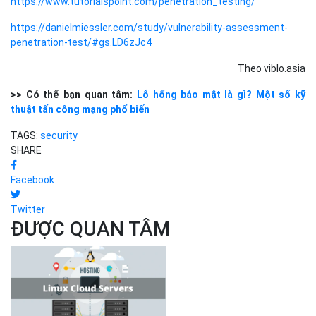
https://www.tutorialspoint.com/penetration_testing/
https://danielmiessler.com/study/vulnerability-assessment-
penetration-test/#gs.LD6zJc4
Theo viblo.asia
>> Có thể bạn quan tâm:
Lỗ hổng bảo mật là gì? Một số kỹ
thuật tấn công mạng phổ biến
TAGS:
security
SHARE
Facebook
Twitter
ĐƯỢC QUAN TÂM