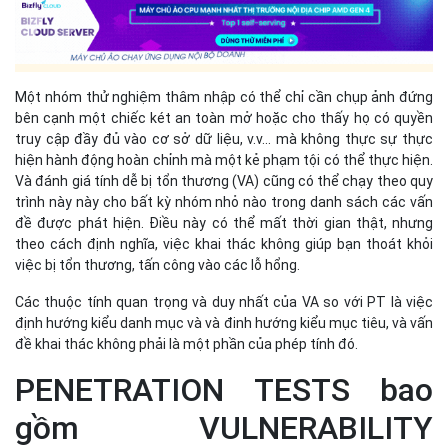
Một nhóm thử nghiệm thâm nhập có thể chỉ cần chụp ảnh đứng
bên cạnh một chiếc két an toàn mở hoặc cho thấy họ có quyền
truy cập đầy đủ vào cơ sở dữ liệu, v.v... mà không thực sự thực
hiện hành động hoàn chỉnh mà một kẻ phạm tội có thể thực hiện.
Và đánh giá tính dễ bị tổn thương (VA) cũng có thể chạy theo quy
trình này này cho bất kỳ nhóm nhỏ nào trong danh sách các vấn
đề được phát hiện. Điều này có thể mất thời gian thật, nhưng
theo cách định nghĩa, việc khai thác không giúp bạn thoát khỏi
việc bị tổn thương, tấn công vào các lỗ hổng.
Các thuộc tính quan trọng và duy nhất của VA so với PT là việc
định hướng kiểu danh mục và và đinh hướng kiểu mục tiêu, và vấn
đề khai thác không phải là một phần của phép tính đó.
PENETRATION TESTS bao
gồm VULNERABILITY