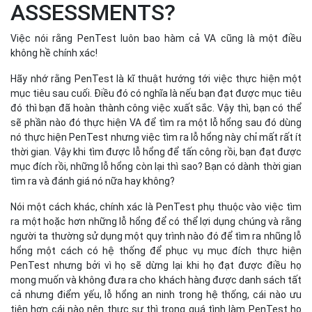
ASSESSMENTS?
Việc nói rằng PenTest luôn bao hàm cả VA cũng là một điều
không hề chính xác!
Hãy nhớ rằng PenTest là kĩ thuật hướng tới việc thực hiện một
mục tiêu sau cuối. Điều đó có nghĩa là nếu bạn đạt được mục tiêu
đó thì bạn đã hoàn thành công việc xuất sắc. Vậy thì, bạn có thể
sẽ phần nào đó thực hiện VA để tìm ra một lỗ hổng sau đó dùng
nó thực hiện PenTest nhưng việc tìm ra lỗ hổng này chỉ mất rất ít
thời gian. Vậy khi tìm được lỗ hổng để tấn công rồi, bạn đạt được
mục đích rồi, những lỗ hổng còn lại thì sao? Bạn có dành thời gian
tìm ra và đánh giá nó nữa hay không?
Nói một cách khác, chính xác là PenTest phụ thuộc vào việc tìm
ra một hoặc hơn những lỗ hổng để có thể lợi dụng chúng và rằng
người ta thường sử dụng một quy trình nào đó để tìm ra nhũng lỗ
hổng một cách có hệ thống để phục vụ mục đích thực hiện
PenTest nhưng bởi vì họ sẽ dừng lại khi họ đạt được điều họ
mong muốn và không đưa ra cho khách hàng được danh sách tất
cả nhưng điểm yếu, lỗ hổng an ninh trong hệ thống, cái nào ưu
tiên hơn cái nào nên thực sự thì trong quá tình làm PenTest họ