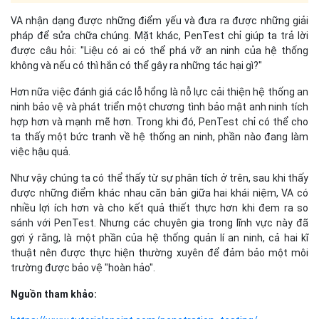
VA nhận dạng được những điểm yếu và đưa ra được những giải
pháp để sửa chữa chúng. Mặt khác, PenTest chỉ giúp ta trả lời
được câu hỏi: "Liệu có ai có thể phá vỡ an ninh của hệ thống
không và nếu có thì hắn có thể gây ra những tác hại gì?"
Hơn nữa việc đánh giá các lỗ hổng là nỗ lực cải thiện hệ thống an
ninh bảo vệ và phát triển một chương tình bảo mật anh ninh tích
hợp hơn và mạnh mẽ hơn. Trong khi đó, PenTest chỉ có thể cho
ta thấy một bức tranh về hệ thống an ninh, phần nào đang làm
việc hậu quả.
Như vậy chúng ta có thể thấy từ sự phân tích ở trên, sau khi thấy
được những điểm khác nhau căn bản giữa hai khái niệm, VA có
nhiều lợi ích hơn và cho kết quả thiết thực hơn khi đem ra so
sánh với PenTest. Nhưng các chuyên gia trong lĩnh vực này đã
gợi ý rằng, là một phần của hệ thống quản lí an ninh, cả hai kĩ
thuật nên được thực hiện thường xuyên để đảm bảo một môi
trường được bảo vệ "hoàn hảo".
Nguồn tham khảo: