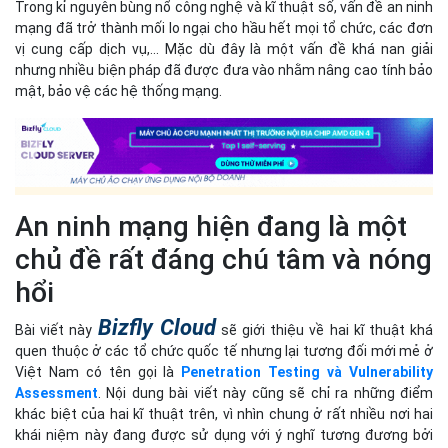
Trong kỉ nguyên bùng nổ công nghệ và kĩ thuật số, vấn đề an ninh
mạng đã trở thành mối lo ngại cho hầu hết mọi tổ chức, các đơn
vị cung cấp dịch vụ,... Mặc dù đây là một vấn đề khá nan giải
nhưng nhiều biện pháp đã được đưa vào nhằm nâng cao tính bảo
mật, bảo vệ các hệ thống mạng.
An ninh mạng hiện đang là một
chủ đề rất đáng chú tâm và nóng
hổi
Bizfly Cloud
Bài viết này
sẽ giới thiệu về hai kĩ thuật khá
quen thuộc ở các tổ chức quốc tế nhưng lại tương đối mới mẻ ở
Việt Nam có tên gọi là
Penetration Testing và Vulnerability
Assessment
. Nội dung bài viết này cũng sẽ chỉ ra những điểm
khác biệt của hai kĩ thuật trên, vì nhìn chung ở rất nhiều nơi hai
khái niệm này đang được sử dụng với ý nghĩ tương đương bởi