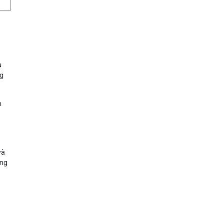
a
ng
n
và
ũng