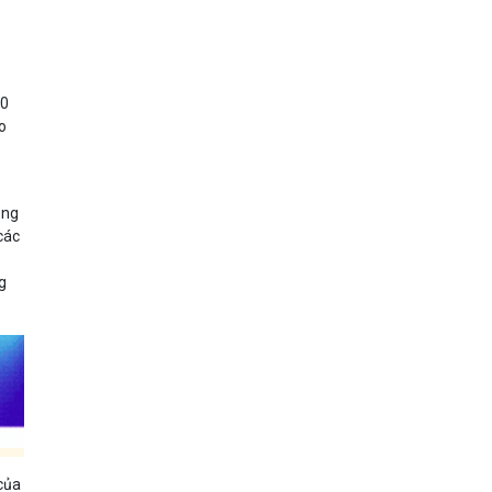
00
ho
ông
các
ng
 của