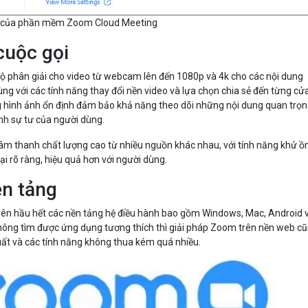
ật của phần mềm Zoom Cloud Meeting
cuộc gọi
ộ phân giải cho video từ webcam lên đến 1080p và 4k cho các nội dung
ùng với các tính năng thay đổi nền video và lựa chọn chia sẻ đến từng cử
 hình ảnh ổn định đảm bảo khả năng theo dõi những nội dung quan trọ
ính sự tư của người dùng.
âm thanh chất lượng cao từ nhiều nguồn khác nhau, với tính năng khử ồ
i rõ ràng, hiệu quả hơn với người dùng.
ền tảng
rên hầu hết các nền tảng hệ điều hành bao gồm Windows, Mac, Android 
hông tìm được ứng dụng tương thích thì giải pháp Zoom trên nền web c
uất và các tính năng không thua kém quá nhiều.