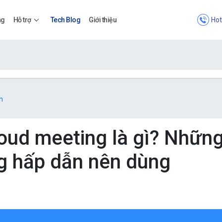
Hot
ng
Hỗ trợ
Tech Blog
Giới thiệu
Bảng giá
n
Bảng giá
oud meeting là gì? Nhữn
ng hấp dẫn nên dùng
Apps
Bảng giá