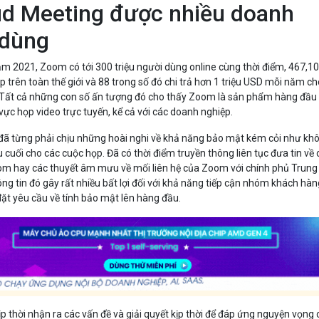
d Meeting được nhiều doanh
 dùng
m 2021, Zoom có tới 300 triệu người dùng online cùng thời điểm, 467,1
trên toàn thế giới và 88 trong số đó chi trả hơn 1 triệu USD mỗi năm c
 Tất cả những con số ấn tượng đó cho thấy Zoom là sản phẩm hàng đầu
 vực họp video trực tuyến, kể cả với các doanh nghiệp.
 đã từng phải chịu những hoài nghi về khả năng bảo mật kém cỏi như kh
cuối cho các cuộc họp. Đã có thời điểm truyền thông liên tục đưa tin về 
om hay các thuyết âm mưu về mối liên hệ của Zoom với chính phủ Trung
g tin đó gây rất nhiều bất lợi đối với khả năng tiếp cận nhóm khách hà
ặt yêu cầu về tính bảo mật lên hàng đầu.
p thời nhận ra các vấn đề và giải quyết kịp thời để đáp ứng nguyện vọng