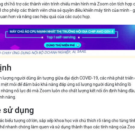
ng chỉ hỗ trợ các thành viên trình chiếu màn hình mà Zoom còn tích hợp 
 cho phép các thành viên chia sẻ quyền điều khiển máy tính của mình - 
 quan hơn và nâng cao hiệu quả của các cuộc họp.
định
ển lượng người dùng ấn tượng giữa đại dịch COVID-19, các nhà phát triển
 mệt mỏi để đảm bảo khả năng đáp ứng số lượng người dùng khổng lồ
ờ những nỗ lực đó mà Zoom luôn cho chất lượng kết nối ổn định hàng đầ
ính năng.
ễ sử dụng
ác biểu tượng cỡ lớn, sắp xếp khoa học với chú thích rõ ràng cho từng tín
 thể nhanh chóng làm quen và sử dụng thành thạo các tính năng của Zo