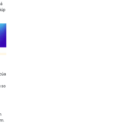
cả
giúp
 của
u so
h
om.