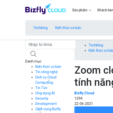
Sản phẩm
Khách hà
Techblog
Kiến thức cơ bản
Bảng giá
Techblog
Kiến thức cơ bả
Danh mục
Bảng giá
Zoom cl
Kiến thức cơ bản
Tin công nghệ
Dịch vụ Cloud
tính nă
Bảng giá
Computing
Tin Tức
Cloud Server
CDN
Ứng dụng AI
Bizfly Cloud
Load Balancer
Security
1294
Bảng giá
Auto Scaling
Development
22-06-2021
Container Registry
Q&A cùng Bizfly
Kubernetes