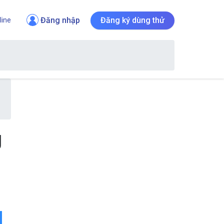
Đăng nhập
Đăng ký dùng thử
line
g