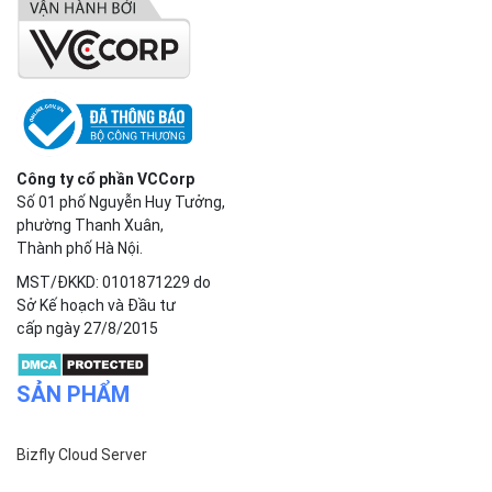
Bizfly Cloud Business Email
Bizfly Cloud Load Balancer
Bizfly Cloud Simple Storage
Bizfly Cloud Pre-built Application
Bizfly Cloud VPN
Bizfly Cloud Container Registry
Xem Thêm
VỀ BIZFLY CLOUD
Giới thiệu
Khách hàng
Tin tức