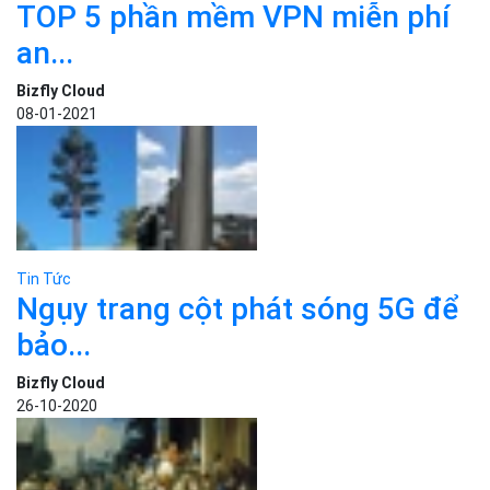
08-01-2021
Tin Tức
Ngụy trang cột phát sóng 5G để
bảo...
Bizfly Cloud
26-10-2020
Tin Tức
Công nghệ bỏ phiếu tại Mỹ thay
đổi...
Bizfly Cloud
07-11-2020