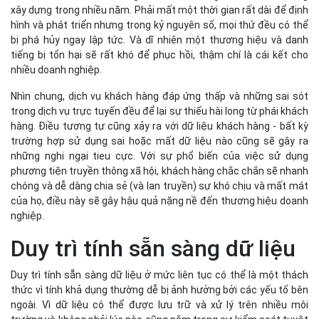
xây dựng trong nhiều năm. Phải mất một thời gian rất dài để định
hình và phát triển nhưng trong kỷ nguyên số, mọi thứ đều có thể
bị phá hủy ngay lập tức. Và dĩ nhiên một thương hiệu và danh
tiếng bị tổn hại sẽ rất khó để phục hồi, thậm chí là cái kết cho
nhiều doanh nghiệp.
Nhìn chung, dịch vụ khách hàng đáp ứng thấp và những sai sót
trong dịch vụ trực tuyến đều để lại sự thiếu hài long từ phái khách
hàng. Điều tương tự cũng xảy ra với dữ liệu khách hàng - bất kỳ
trường hợp sử dụng sai hoặc mất dữ liệu nào cũng sẽ gây ra
những nghi ngại tieu cực. Với sự phổ biến của việc sử dụng
phương tiện truyền thông xã hội, khách hàng chắc chắn sẽ nhanh
chóng và dễ dàng chia sẻ (và lan truyền) sự khó chịu và mất mát
của họ, điều này sẽ gây hậu quả nặng nề đến thương hiệu doanh
nghiệp.
Duy trì tính sẵn sàng dữ liệu
Duy trì tính sẵn sàng dữ liệu ở mức liên tục có thể là một thách
thức vì tính khả dụng thường dễ bị ảnh hưởng bởi các yếu tố bên
ngoài. Vì dữ liệu có thể được lưu trữ và xử lý trên nhiều môi