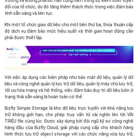
trường và không phải lúc nào cũng nằm trong sự kiểm soát tuyệt
đối của tổ chức, do đó tăng thêm thách thức trong việc đảm bảo
tính sẵn sàng và liên tục.
Khi một tổ chức giao dữ liệu cho một bên thứ ba, thỏa thuận cấp
độ dịch vụ đảm bảo mức hiệu suất và thời gian hoạt động cần
phải được thiết lập.
Với việc áp dụng các biện pháp như bảo mật dữ liệu, quản lý dữ
liệu và công nghệ quản lý lưu trữ dữ liệu, quản lý máy chủ lưu trữ,
tối ưu hóa mạng và hệ thống, việc đảm bảo duy trì dữ liệu luôn ở
trạng thái sẵn sàng là hoàn toàn có thể.
Bizfly Simple Storage là kho dữ liệu trực tuyến với khả năng lưu
trữ không giới hạn, cho phép truy vấn từ vài nghìn lên tới VÀI
TRIỆU file cùng lúc. Được xây dựng bởi đội ngũ kỹ sư công nghệ
hàng đầu của Bizfly Cloud, giải pháp cung cấp cho khách hàng
hình thức lưu trữ object storage với các chức năng vừa lưu trữ,