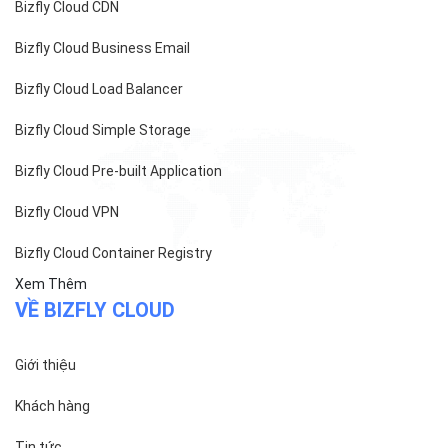
Chính sách bảo mật
Chính sách thanh toán
Tài liệu hỗ trợ
Hướng dẫn thanh toán
Cách tính phí và gói cước
TECH BLOG