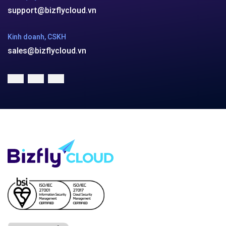
Công ty cổ phần VCCorp
Số 01 phố Nguyễn Huy Tưởng,
phường Thanh Xuân,
Thành phố Hà Nội.
MST/ĐKKD: 0101871229 do
Sở Kế hoạch và Đầu tư
cấp ngày 27/8/2015
SẢN PHẨM
Bizfly Cloud Server
Bizfly Cloud CDN