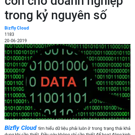
còn cho doanh nghiệp
trong kỷ nguyên số
Bizfly Cloud
1183
20-06-2019
Bi
zfly Cloud
tìm hiểu dữ liệu phải luôn ở trong trạng thái khả
dụng khi cần thiết. Điều này không chỉ cần thiết để hoạt động kinh