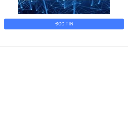
Phòng.
© 2014 Bizfly Cloud. All Rights Reserved
Điều khoản sử dụng
|
Cam kết chất lượng dịch vụ - SLA