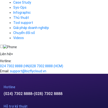
support@bizflycloud.vn
Kinh doanh, CSKH
sales@bizflycloud.vn