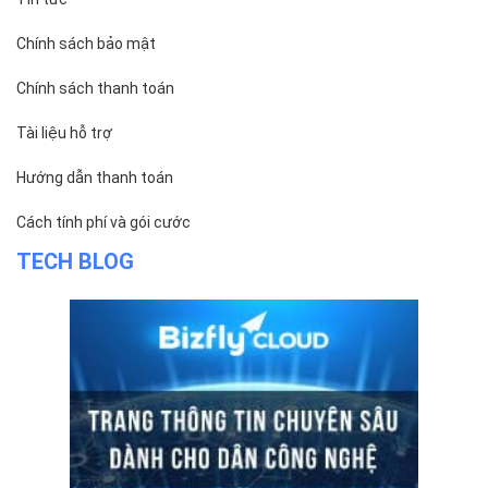
ĐỌC TIN
Trụ sở chính
Địa chỉ:
Số 01 phố Nguyễn Huy Tưởng, phường Thanh
Xuân, Thành phố Hà Nội.
Chi nhánh TP.Hồ Chí Minh:
Địa chỉ:
Số 127 đường Võ Văn Tần, phường Xuân Hòa,
Thành phố Hồ Chí Minh.
Chi nhánh TP.Hải Phòng:
Địa chỉ:
310 Hai Bà Trưng, phường Lê Chân, TP. Hải