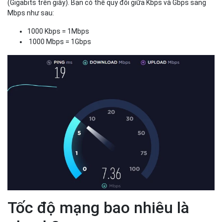
(Gigabits trên giây). Bạn có thể quy đổi giữa Kbps và Gbps sang
Mbps như sau:
1000 Kbps = 1Mbps
1000 Mbps = 1Gbps
Tốc độ mạng bao nhiêu là