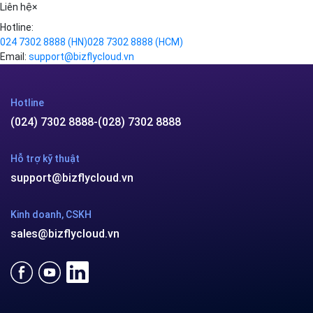
Liên hệ
×
Hotline:
024 7302 8888
(HN)
028 7302 8888
(HCM)
Email:
support@bizflycloud.vn
Hotline
(024) 7302 8888
-
(028) 7302 8888
Hỗ trợ kỹ thuật
support@bizflycloud.vn
Kinh doanh, CSKH
sales@bizflycloud.vn