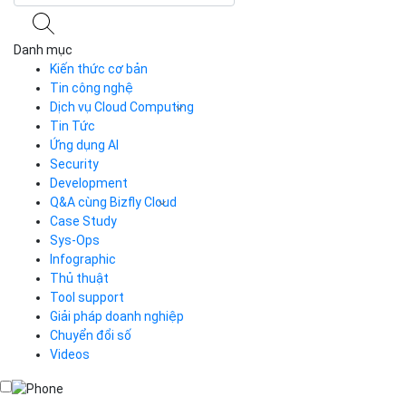
Danh mục
Kiến thức cơ bản
Tin công nghệ
Dịch vụ Cloud Computing
Tin Tức
Cloud Server
CDN
Ứng dụng AI
Load Balancer
Security
Auto Scaling
Development
Container Registry
Q&A cùng Bizfly Cloud
Kubernetes
Case Study
Q&A về Bizfly Cloud Server
Cloud Database
Q&A về Bizfly Business Email
Thao tác kết nối tới server
Sys-Ops
Call Center
Videos
Videos
Infographic
Business Email
Thủ thuật
Simple Storage
Tool support
VOD
Giải pháp doanh nghiệp
VPN
Chuyển đổi số
Traffic Manager
Videos
Cloud VPS
Kafka
Videos