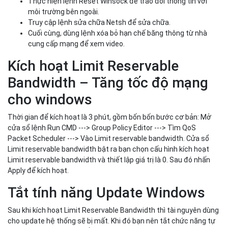
Thực hiện lệnh Reset Winsock để trao đổi thông tin với
môi trường bên ngoài.
Truy cập lệnh sửa chữa Netsh để sửa chữa.
Cuối cùng, dùng lệnh xóa bỏ hạn chế băng thông từ nhà
cung cấp mạng để xem video.
Kích hoạt Limit Reservable
Bandwidth – Tăng tốc độ mạng
cho windows
Thời gian để kích hoạt là 3 phút, gồm bốn bốn bước cơ bản: Mở
cửa sổ lệnh Run CMD ---> Group Policy Editor ---> Tìm QoS
Packet Scheduler ---> Vào Limit reservable bandwidth. Cửa sổ
Limit reservable bandwidth bật ra bạn chọn cấu hình kích hoạt
Limit reservable bandwidth và thiết lập giá trị là 0. Sau đó nhấn
Apply để kích hoạt.
Tắt tính năng Update Windows
Sau khi kích hoạt Limit Reservable Bandwidth thì tài nguyên dùng
cho update hệ thống sẽ bị mất. Khi đó bạn nên tắt chức năng tự