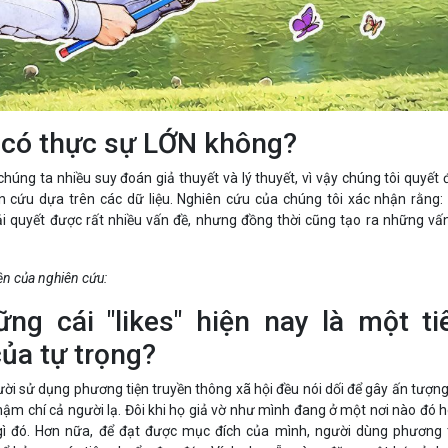
 có thực sự LỚN không?
húng ta nhiều suy đoán giả thuyết và lý thuyết, vì vậy chúng tôi quyết 
n cứu dựa trên các dữ liệu. Nghiên cứu của chúng tôi xác nhận rằng:
i quyết được rất nhiều vấn đề, nhưng đồng thời cũng tạo ra những vấ
ện của nghiên cứu:
ng cái "likes" hiện nay là một ti
ủa tự trọng?
ười sử dụng phương tiện truyền thông xã hội đều nói dối để gây ấn tượng
hậm chí cả người lạ. Đôi khi họ giả vờ như mình đang ở một nơi nào đó 
ì đó. Hơn nữa, để đạt được mục đích của mình, người dùng phương 