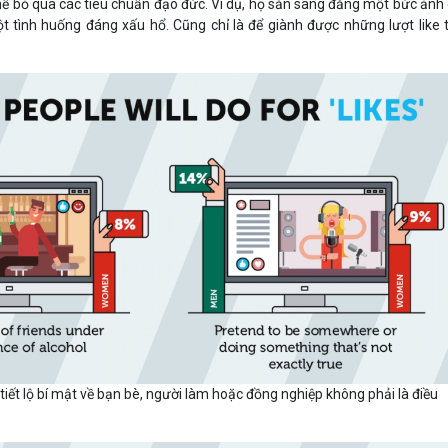
thể bỏ qua các tiêu chuẩn đạo đức. Ví dụ, họ sẵn sàng đăng một bức ảnh
 tình huống đáng xấu hổ. Cũng chỉ là để giành được những lượt like 
 tiết lộ bí mật về bạn bè, người làm hoặc đồng nghiệp không phải là điều