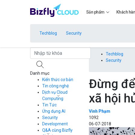
Sản phẩm
Khách hà
Techblog
Security
Bảng giá
Techblog
Security
Danh mục
Bảng giá
Đừng để
Kiến thức cơ bản
Tin công nghệ
Dịch vụ Cloud
xã hội h
Bảng giá
Computing
Tin Tức
Cloud Server
CDN
Ứng dụng AI
Vinh Phạm
Load Balancer
Security
1092
Bảng giá
Auto Scaling
Development
06-07-2018
Container Registry
Q&A cùng Bizfly
Kubernetes