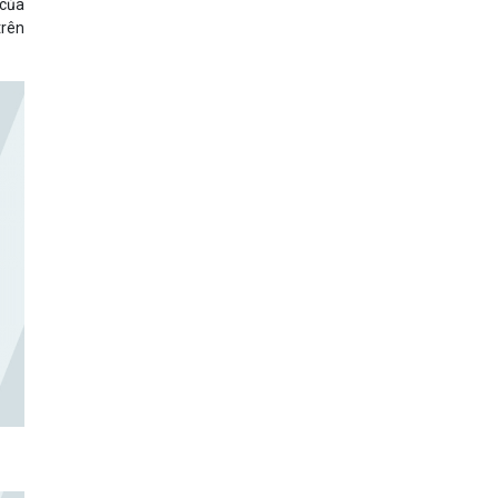
 của
trên