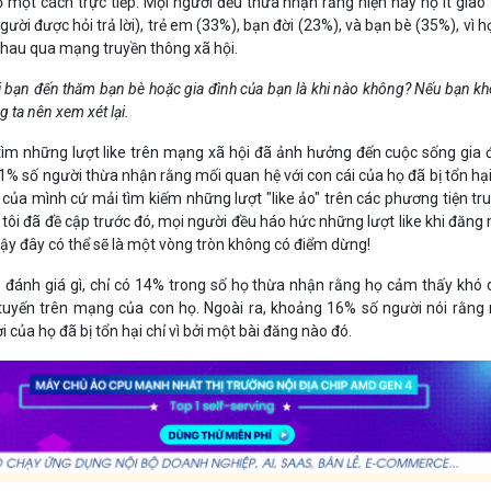
 một cách trực tiếp. Mọi người đều thừa nhận rằng hiện nay họ ít giao 
ười được hỏi trả lời), trẻ em (33%), bạn đời (23%), và bạn bè (35%), vì h
 nhau qua mạng truyền thông xã hội.
i bạn đến thăm bạn bè hoặc gia đình của bạn là khi nào không? Nếu bạn k
g ta nên xem xét lại.
 tìm những lượt like trên mạng xã hội đã ảnh hưởng đến cuộc sống gia 
21% số người thừa nhận rằng mối quan hệ với con cái của họ đã bị tổn hại
của mình cứ mải tìm kiếm những lượt "like ảo" trên các phương tiện tr
tôi đã đề cập trước đó, mọi người đều háo hức những lượt like khi đăng
 vậy đây có thể sẽ là một vòng tròn không có điểm dừng!
đánh giá gì, chỉ có 14% trong số họ thừa nhận rằng họ cảm thấy khó 
 tuyến trên mạng của con họ. Ngoài ra, khoảng 16% số người nói rằng
 của họ đã bị tổn hại chỉ vì bởi một bài đăng nào đó.