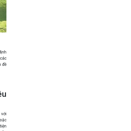
định
 các
n đề
êu
 với
hoặc
tiện