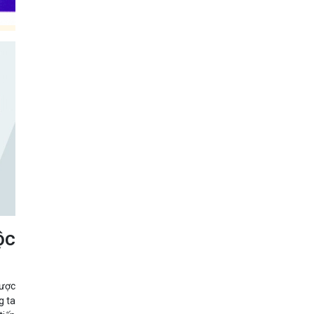
ộc
được
g ta