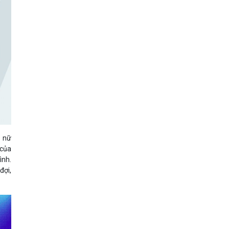
ụ nữ
 của
ình.
đợi,