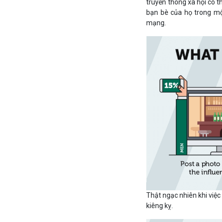
truyền thông xã hội có 
bạn bè của họ trong một
mạng.
Thật ngạc nhiên khi việc
kiêng kỵ.