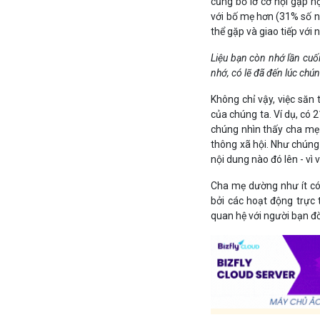
cũng bỏ lỡ cơ hội gặp họ
với bố mẹ hơn (31% số ng
thể gặp và giao tiếp với
Liệu bạn còn nhớ lần cuố
nhớ, có lẽ đã đến lúc chún
Không chỉ vậy, việc săn
của chúng ta. Ví dụ, có 
chúng nhìn thấy cha mẹ 
thông xã hội. Như chúng 
nội dung nào đó lên - vì
Cha mẹ dường như ít có 
bởi các hoạt động trực
quan hệ với người bạn đời