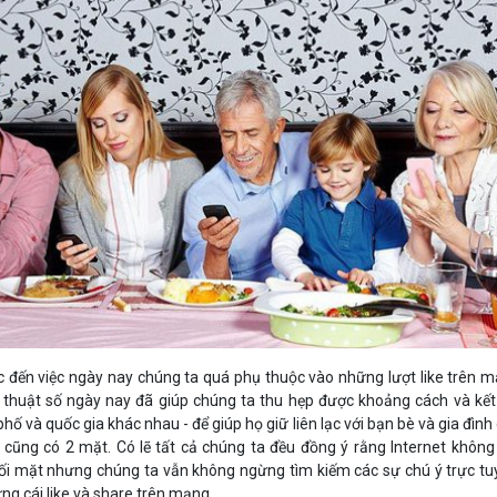
Bảng giá
Bảng giá
Bảng giá
Bảng giá
 đến việc ngày nay chúng ta quá phụ thuộc vào những lượt like trên 
 thuật số ngày nay đã giúp chúng ta thu hẹp được khoảng cách và kết
hố và quốc gia khác nhau - để giúp họ giữ liên lạc với bạn bè và gia đình
cũng có 2 mặt. Có lẽ tất cả chúng ta đều đồng ý rằng Internet không
đối mặt nhưng chúng ta vẫn không ngừng tìm kiếm các sự chú ý trực tu
g cái like và share trên mạng.