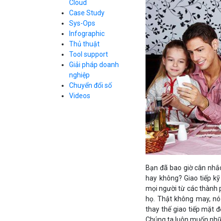
Cloud
Cloud Database
Case Study
Q&A về Bizfly
Bảng giá
Call Center
Cloud Server
Sys-Ops
Business Email
Q&A về Bizfly
Thao tác kết nối
Infographic
Simple Storage
tới server
Business Email
Thủ thuật
VOD
Videos
Videos
Tool support
Bảng giá
VPN
Giải pháp doanh
Traffic Manager
nghiệp
Cloud VPS
Chuyển đổi số
Kafka
Bảng giá
Videos
Videos
Bảng giá
Bạn đã bao giờ cân nhắc
Bảng giá
hay không? Giao tiếp kỹ
mọi người từ các thành p
họ. Thật không may, nó 
thay thế giao tiếp mặt 
Chúng ta luôn muốn nhữn