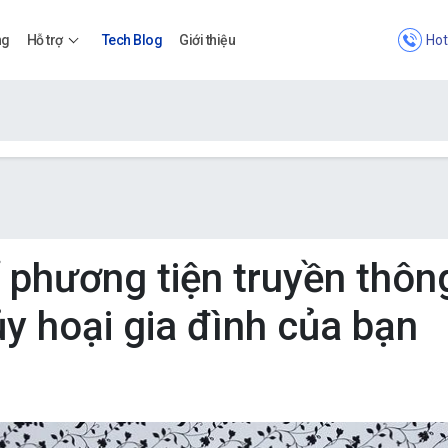
Hot
ng
Hỗ trợ
Tech Blog
Giới thiệu
Bảng giá
Bảng giá
 phương tiện truyền thôn
ủy hoại gia đình của bạn
Apps
Bảng giá