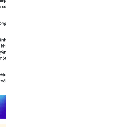
tiếp
ọ có
hông
đình
 khi
uyền
 một
chịu
 mối